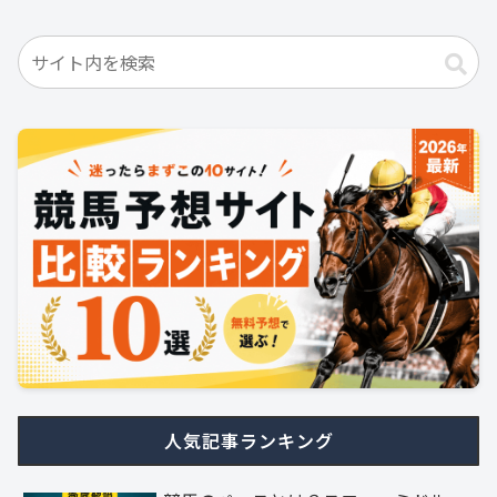
人気記事ランキング