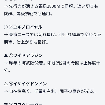
→ 先行力が活きる福島1800mで信頼。追い切りも
抜群、昇級初戦でも通用。
○ ⑦ユキノロイヤル
→ 東京コースでは切れ負け。小回り福島で変わり身
期待、仕上がりも良好。
▲ ①ワイドアラジン
→ 昨年の阿武隈S2着。叩き2戦目の今回は上昇度十
分。
△ ④イケイケドンドン
→ 自在性高く、斤量も有利。調子の良さが光る。
穴 ③ココクレーター