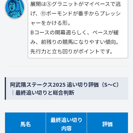
展開は⑤グラニットがマイペースで逃
げ、⑪ボーモンドが番手からプレッシ
ャーをかける形。
Bコースの開幕週らしく、ペースが緩
み、前残りの競馬になりやすい傾向。
先行力と立ち回りがポイントです。
阿武隈ステークス2025 追い切り評価（S〜C）
｜最終追い切りと総合判断
最終追い切り
馬名
評価
内容