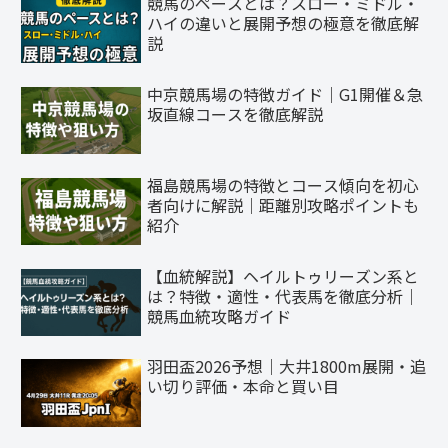
競馬のペースとは？スロー・ミドル・
ハイの違いと展開予想の極意を徹底解
説
中京競馬場の特徴ガイド｜G1開催＆急
坂直線コースを徹底解説
福島競馬場の特徴とコース傾向を初心
者向けに解説｜距離別攻略ポイントも
紹介
【血統解説】ヘイルトゥリーズン系と
は？特徴・適性・代表馬を徹底分析｜
競馬血統攻略ガイド
羽田盃2026予想｜大井1800m展開・追
い切り評価・本命と買い目