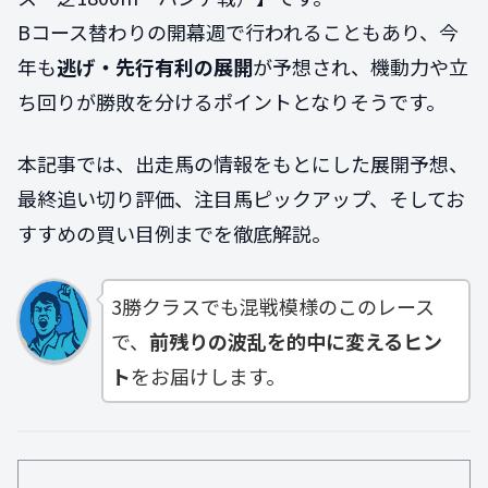
Bコース替わりの開幕週で行われることもあり、今
年も
逃げ・先行有利の展開
が予想され、機動力や立
ち回りが勝敗を分けるポイントとなりそうです。
本記事では、出走馬の情報をもとにした展開予想、
最終追い切り評価、注目馬ピックアップ、そしてお
すすめの買い目例までを徹底解説。
3勝クラスでも混戦模様のこのレース
で、
前残りの波乱を的中に変えるヒン
ト
をお届けします。