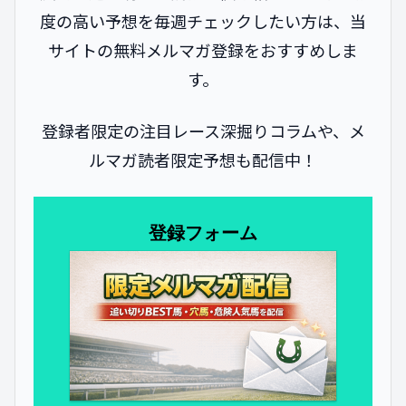
度の高い予想を毎週チェックしたい方は、当
サイトの無料メルマガ登録をおすすめしま
す。
登録者限定の注目レース深掘りコラムや、メ
ルマガ読者限定予想も配信中！
登録フォーム