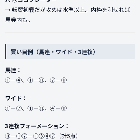
→ 転厩初戦だが攻めは水準以上。内枠を利せれば
馬券内も。
買い目例（馬連・ワイド・3連複）
馬連：
①－④、①－⑪、⑦－⑪
ワイド：
①－⑦、①－⑪、④－⑪
3連複フォーメーション：
⑪－①⑦－①③④⑦（計5点）