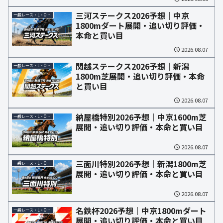
三河ステークス2026予想｜中京
一般レース・L・OP予想
1800mダート展開・追い切り評価・
本命と買い目
2026.08.07
関越ステークス2026予想｜新潟
一般レース・L・OP予想
1800m芝展開・追い切り評価・本命
と買い目
2026.08.07
納屋橋特別2026予想｜中京1600m芝
一般レース・L・OP予想
展開・追い切り評価・本命と買い目
2026.08.07
三面川特別2026予想｜新潟1800m芝
一般レース・L・OP予想
展開・追い切り評価・本命と買い目
2026.08.07
名鉄杯2026予想｜中京1800mダート
一般レース・L・OP予想
展開・追い切り評価・本命と買い目