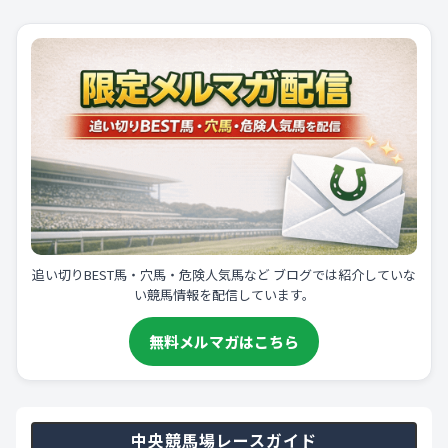
追い切りBEST馬・穴馬・危険人気馬など ブログでは紹介していな
い競馬情報を配信しています。
無料メルマガはこちら
中央競馬場レースガイド