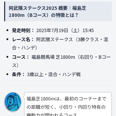
阿武隈ステークス2025 概要｜福島芝
1800m（Bコース）の特徴とは？
発走時刻：
2025年7月19日（土）15:45
レース名：
阿武隈ステークス（3勝クラス・混
合・ハンデ）
コース：
福島競馬場 芝1800m（右回り・Bコー
ス）
条件：
3歳以上・混合・ハンデ戦
福島芝1800mは、最初のコーナーまで
の距離が短く、小回り・内回り特有の
機動力が問われるコース。