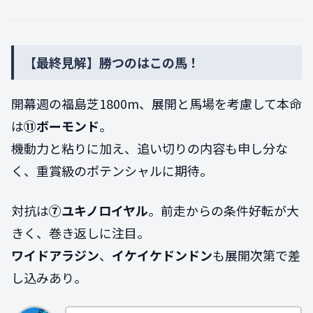
【最終見解】勝つのはこの馬！
開幕週の福島芝1800m、展開と馬場を考慮して本命
は
⑪ボーモンド
。
機動力と粘りに加え、追い切りの内容も申し分な
く、重賞級のポテンシャルに期待。
対抗は
⑦ユキノロイヤル
。前走からの条件好転が大
きく、巻き返しに注目。
ワイドアラジン
、
イケイケドンドン
も展開次第で差
し込みあり。