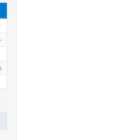
き
う
感