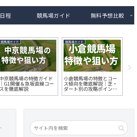
日程
競馬場ガイド
無料予想比較
競馬場ガイド
競馬場ガイド
競馬
中京競馬場の特徴ガイド
小倉競馬場の特徴とコー
福
｜G1開催＆急坂直線コー
ス傾向を徹底解説｜芝・
ス
スを徹底解説
ダート別の攻略ポイント
説
まとめ
も
ト