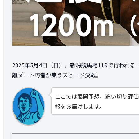
2025年5月4日（日）、新潟競馬場11Rで行われ
離ダート巧者が集うスピード決戦。
ここでは展開予想、追い切り評価
報をお届けします。