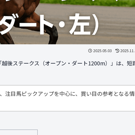
2025.05.03
2025.11
る「越後ステークス（オープン・ダート1200m）」は、短
、注目馬ピックアップを中心に、買い目の参考となる情