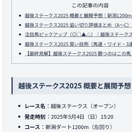
この記事の内容
越後ステークス2025 概要と展開予想｜新潟1200
越後ステークス2025 追い切り評価まとめ（A〜C）
注目馬ピックアップ（◎◯▲△）｜越後ステークス2
越後ステークス2025 買い目例（馬連・ワイド・3
【最終見解】越後ステークス2025 勝つのはこの馬
越後ステークス2025 概要と展開予想
レース名
：越後ステークス（オープン）
発走時刻
：2025年5月4日（日）15:20
コース
：新潟ダート1200m（左回り）