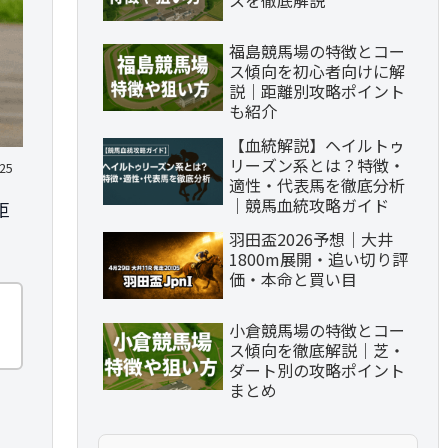
スを徹底解説
福島競馬場の特徴とコー
ス傾向を初心者向けに解
説｜距離別攻略ポイント
も紹介
【血統解説】ヘイルトゥ
リーズン系とは？特徴・
.25
適性・代表馬を徹底分析
｜競馬血統攻略ガイド
距
羽田盃2026予想｜大井
1800m展開・追い切り評
価・本命と買い目
小倉競馬場の特徴とコー
ス傾向を徹底解説｜芝・
ダート別の攻略ポイント
まとめ