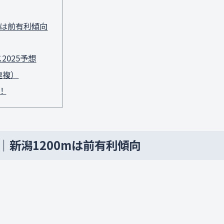
mは前有利傾向
025予想
連複）
！
｜新潟1200mは前有利傾向