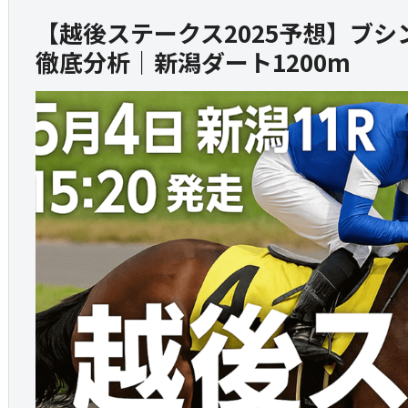
【越後ステークス2025予想】ブ
徹底分析｜新潟ダート1200m