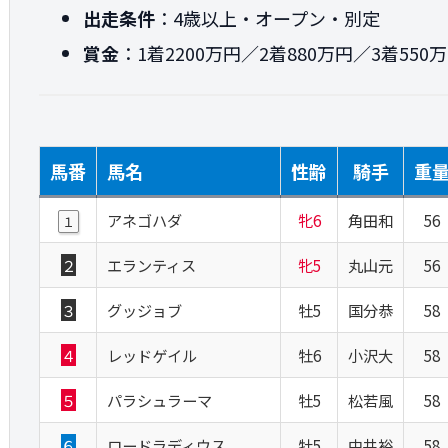
出走条件
：4歳以上・オープン・別定
賞金
：1着2200万円／2着880万円／3着550
馬番
馬名
性齢
騎手
重
アネゴハダ
牝6
角田和
56
１
２
エランティス
牝5
丸山元
56
３
グッジョブ
牡5
国分恭
58
４
レッドゲイル
牡6
小沢大
58
５
パラシュラーマ
牡5
松若風
58
６
ロードラディウス
牡5
中井裕
58