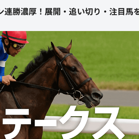
シン連勝濃厚！展開・追い切り・注目馬