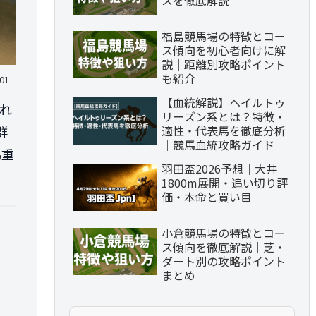
スを徹底解説
福島競馬場の特徴とコー
ス傾向を初心者向けに解
説｜距離別攻略ポイント
も紹介
.01
【血統解説】ヘイルトゥ
れ
リーズン系とは？特徴・
群
適性・代表馬を徹底分析
｜競馬血統攻略ガイド
馬重
羽田盃2026予想｜大井
1800m展開・追い切り評
価・本命と買い目
小倉競馬場の特徴とコー
ス傾向を徹底解説｜芝・
ダート別の攻略ポイント
まとめ