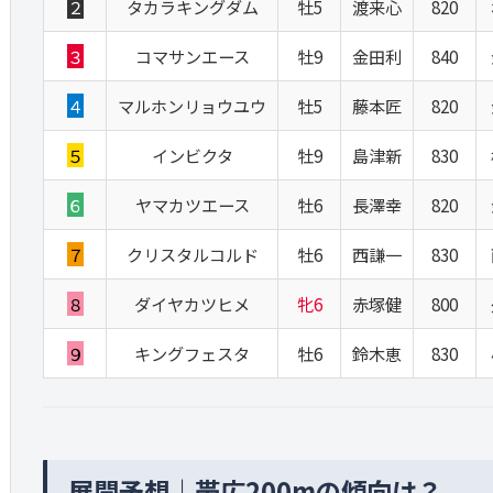
２
タカラキングダム
牡5
渡来心
820
３
コマサンエース
牡9
金田利
840
４
マルホンリョウユウ
牡5
藤本匠
820
５
インビクタ
牡9
島津新
830
６
ヤマカツエース
牡6
長澤幸
820
７
クリスタルコルド
牡6
西謙一
830
８
ダイヤカツヒメ
牝6
赤塚健
800
９
キングフェスタ
牡6
鈴木恵
830
展開予想｜帯広200mの傾向は？