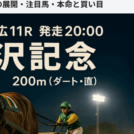
mの展開・注目馬・本命と買い目