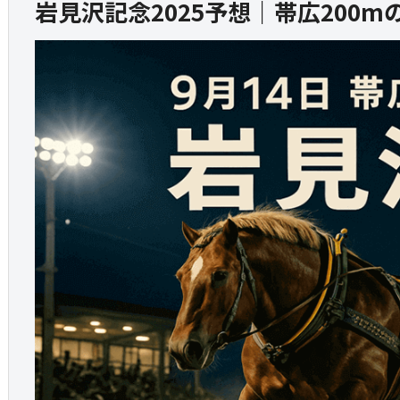
岩見沢記念2025予想｜帯広200