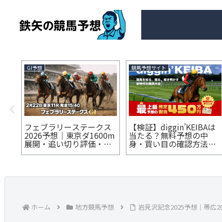
GI予想
競馬予想サイト
ス
フェブラリーステークス
【検証】diggin’KEIBAは
0m
2026予想｜東京ダ1600m
当たる？無料予想の中
本
展開・追い切り評価・本
身・買い目の確認方法・
命と買い目
的中実例まとめ
ホーム
地方競馬予想
岩見沢記念2025予想｜帯広