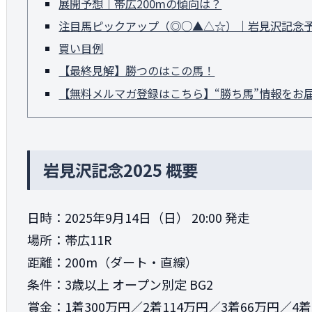
展開予想｜帯広200mの傾向は？
注目馬ピックアップ（◎○▲△☆）｜岩見沢記念
買い目例
【最終見解】勝つのはこの馬！
【無料メルマガ登録はこちら】“勝ち馬”情報をお
岩見沢記念2025 概要
日時：2025年9月14日（日） 20:00 発走
場所：帯広11R
距離：200m（ダート・直線）
条件：3歳以上 オープン別定 BG2
賞金：1着300万円／2着114万円／3着66万円／4着