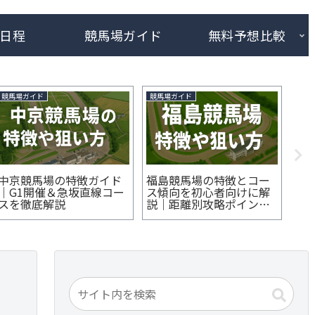
日程
競馬場ガイド
無料予想比較
競馬場ガイド
競馬場ガイド
競馬
中京競馬場の特徴ガイド
福島競馬場の特徴とコー
小
｜G1開催＆急坂直線コー
ス傾向を初心者向けに解
ス
スを徹底解説
説｜距離別攻略ポイント
ダ
も紹介
ま