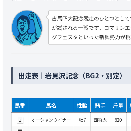
古馬四大記念競走のひとつとして
が試される一戦です。コマサンエ
グフェスタといった新興勢力が挑
出走表｜岩見沢記念（BG2・別定）
馬番
馬名
性齢
騎手
斤量
オーシャンウイナー
牡7
西将太
820
１