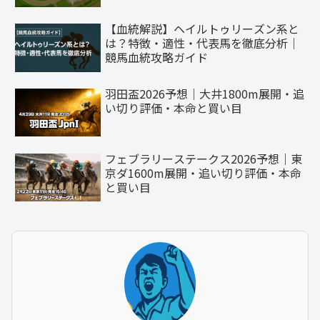
【血統解説】ヘイルトゥリーズン系と
は？特徴・適性・代表馬を徹底分析｜
競馬血統攻略ガイド
羽田盃2026予想｜大井1800m展開・追
い切り評価・本命と買い目
フェブラリーステークス2026予想｜東
京ダ1600m展開・追い切り評価・本命
と買い目