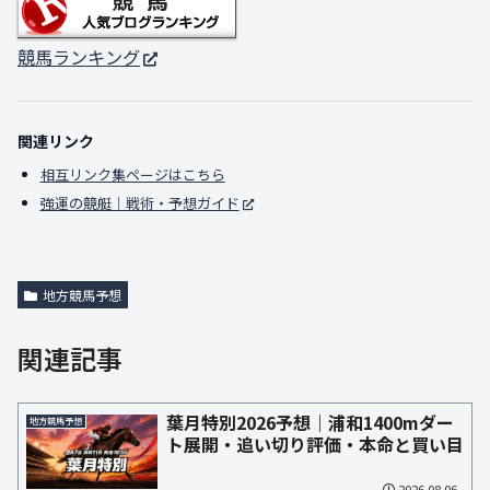
競馬ランキング
関連リンク
相互リンク集ページはこちら
強運の競艇｜戦術・予想ガイド
地方競馬予想
関連記事
葉月特別2026予想｜浦和1400mダー
地方競馬予想
ト展開・追い切り評価・本命と買い目
2026.08.06