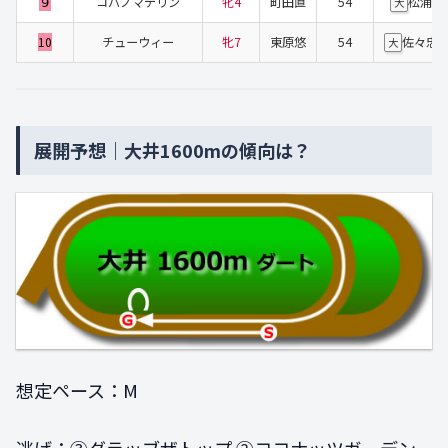
９
コパノマデリン
牝4
町田直
54
松浦
大
10
チューウィー
牝7
東原悠
54
佐々忠
大
展開予想｜大井1600mの傾向は？
想定ペース：M
逃げ：③グラッブザトップ ②ココナッツガーデン