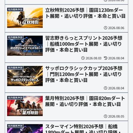
立秋特別2026予想｜園田1230mダー
地方競馬予想
ト展開・追い切り評価・本命と買い目
2026.08.06
習志野きらっとスプリント2026予想
地方競馬予想
｜船橋1000mダート展開・追い切り
評価・本命と買い目
2026.08.03
2026.08.04
サッポロクラシックカップ2026予想
地方競馬予想
｜門別1200mダート展開・追い切り
評価・本命と買い目
2026.08.04
葉月特別2026予想｜園田820mダート
地方競馬予想
展開・追い切り評価・本命と買い目
2026.08.05
スターマイン特別2026予想｜船橋
地方競馬予想
1800mダート展開・追い切り評価・