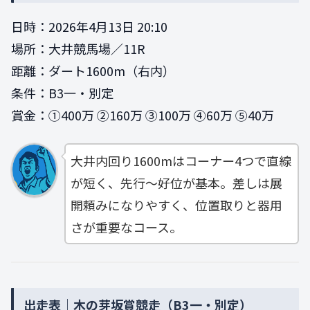
日時：2026年4月13日 20:10
場所：大井競馬場／11R
距離：ダート1600m（右内）
条件：B3一・別定
賞金：①400万 ②160万 ③100万 ④60万 ⑤40万
大井内回り1600mはコーナー4つで直線
が短く、先行〜好位が基本。差しは展
開頼みになりやすく、位置取りと器用
さが重要なコース。
出走表｜木の芽坂賞競走（B3一・別定）