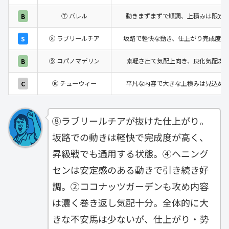
⑦ バレル
動きまずまずで順調、上積みは限定
B
⑧ ラブリールチア
坂路で軽快な動き、仕上がり完成度高
S
⑨ コパノマデリン
素軽さ出て気配上向き、良化気配あ
B
⑩ チューウィー
平凡な内容で大きな上積みは見込め
C
⑧ラブリールチアが抜けた仕上がり。
坂路での動きは軽快で完成度が高く、
昇級戦でも通用する状態。④ヘニング
センは安定感のある動きで引き続き好
調。②ココナッツガーデンも攻め内容
は濃く巻き返し気配十分。全体的に大
きな不安馬は少ないが、仕上がり・勢