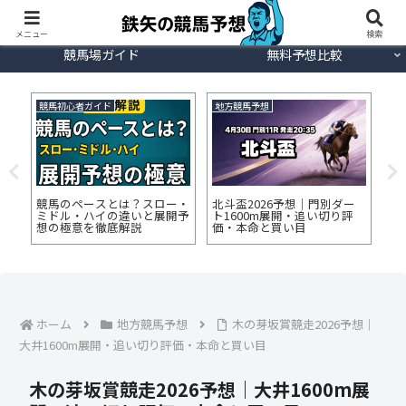
今週の競馬予想
重賞日程
メニュー
検索
競馬場ガイド
無料予想比較
競馬初心者ガイド
地方競馬予想
地
AI
競馬のペースとは？スロー・
北斗盃2026予想｜門別ダー
羽
当に
ミドル・ハイの違いと展開予
ト1600m展開・追い切り評
1
想の極意を徹底解説
価・本命と買い目
本
ホーム
地方競馬予想
木の芽坂賞競走2026予想｜
大井1600m展開・追い切り評価・本命と買い目
木の芽坂賞競走2026予想｜大井1600m展