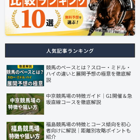
人気記事ランキング
競馬のペースとは？スロー・ミドル・
ハイの違いと展開予想の極意を徹底解
説
中京競馬場の特徴ガイド｜G1開催＆急
坂直線コースを徹底解説
福島競馬場の特徴とコース傾向を初心
者向けに解説｜距離別攻略ポイントも
紹介