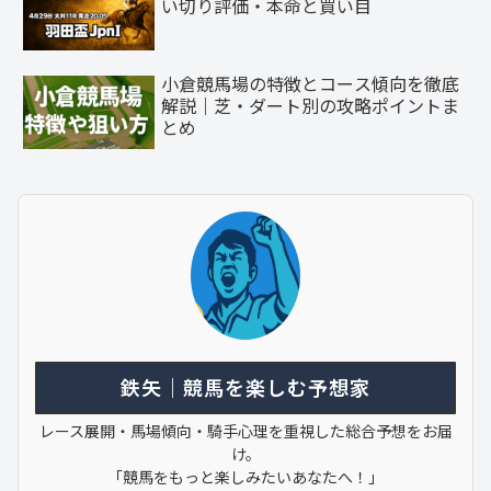
い切り評価・本命と買い目
小倉競馬場の特徴とコース傾向を徹底
解説｜芝・ダート別の攻略ポイントま
とめ
鉄矢｜競馬を楽しむ予想家
レース展開・馬場傾向・騎手心理を重視した総合予想をお届
け。
「競馬をもっと楽しみたいあなたへ！」