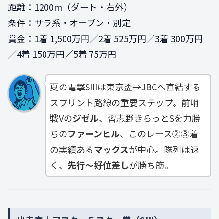
距離：1200m（ダート・右外）
条件：サラ系・オープン・別定
賞金：1着 1,500万円／2着 525万円／3着 300万円
／4着 150万円／5着 75万円
夏の電撃SIIIは東京盃→JBCへ直結する
スプリント路線の重要ステップ。前哨
戦Vの
ジゼル
、習志野きらっとSを力勝
ちの
ファーンヒル
、このレース②③着
の実績ある
マックス
が中心。隊列は速
く、
先行～好位差し
が勝ち筋。