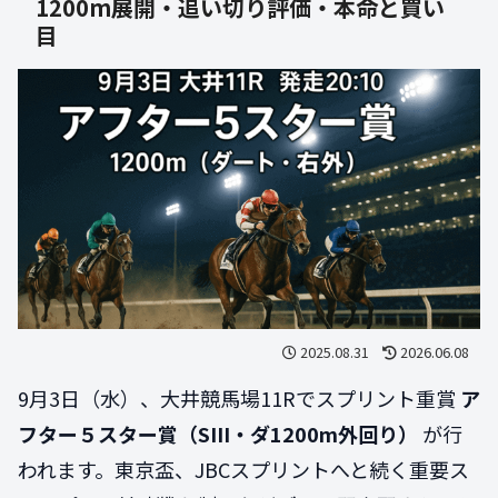
1200m展開・追い切り評価・本命と買い
目
2025.08.31
2026.06.08
9月3日（水）、大井競馬場11Rでスプリント重賞
ア
フター５スター賞（SIII・ダ1200m外回り）
が行
われます。東京盃、JBCスプリントへと続く重要ス