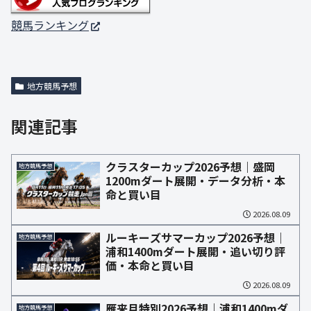
競馬ランキング
地方競馬予想
関連記事
クラスターカップ2026予想｜盛岡
地方競馬予想
1200mダート展開・データ分析・本
命と買い目
2026.08.09
ルーキーズサマーカップ2026予想｜
地方競馬予想
浦和1400mダート展開・追い切り評
価・本命と買い目
2026.08.09
雁来月特別2026予想｜浦和1400mダ
地方競馬予想