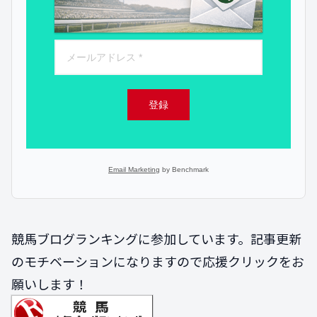
登録
Email Marketing
by Benchmark
競馬ブログランキングに参加しています。記事更新
のモチベーションになりますので応援クリックをお
願いします！