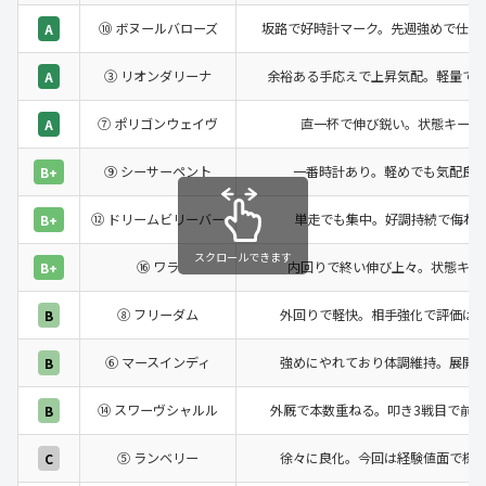
⑩ ボヌールバローズ
坂路で好時計マーク。先週強めで仕上
A
③ リオンダリーナ
余裕ある手応えで上昇気配。軽量で
A
⑦ ポリゴンウェイヴ
直一杯で伸び鋭い。状態キープ
A
⑨ シーサーペント
一番時計あり。軽めでも気配良
B+
⑫ ドリームビリーバー
単走でも集中。好調持続で侮れ
B+
スクロールできます
⑯ ワラ
内回りで終い伸び上々。状態キー
B+
⑧ フリーダム
外回りで軽快。相手強化で評価は
B
⑥ マースインディ
強めにやれており体調維持。展開
B
⑭ スワーヴシャルル
外厩で本数重ねる。叩き3戦目で前
B
⑤ ランベリー
徐々に良化。今回は経験値面で様
C