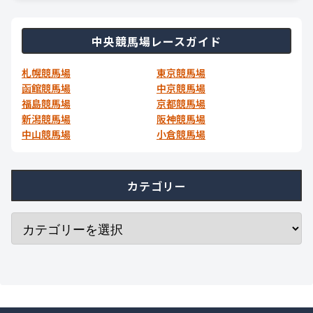
中央競馬場レースガイド
札幌競馬場
東京競馬場
函館競馬場
中京競馬場
福島競馬場
京都競馬場
新潟競馬場
阪神競馬場
中山競馬場
小倉競馬場
カテゴリー