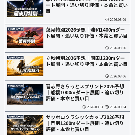
ート展開・追い切り評価・本命と買い
目
2026.08.09
葉月特別2026予想｜浦和1400mダー
地方競馬予想
ト展開・追い切り評価・本命と買い目
2026.08.06
立秋特別2026予想｜園田1230mダー
地方競馬予想
ト展開・追い切り評価・本命と買い目
2026.08.06
習志野きらっとスプリント2026予想
地方競馬予想
｜船橋1000mダート展開・追い切り
評価・本命と買い目
2026.08.03
2026.08.04
サッポロクラシックカップ2026予想
地方競馬予想
｜門別1200mダート展開・追い切り
評価・本命と買い目