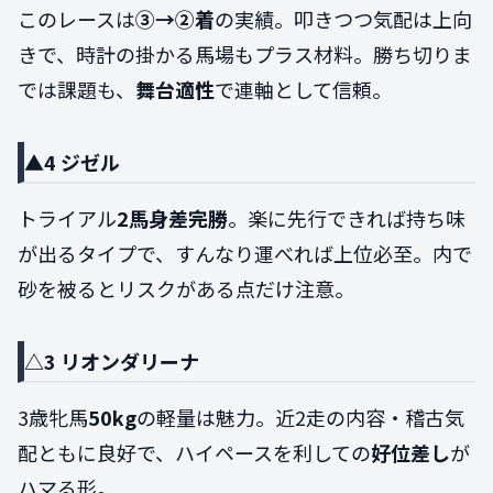
このレースは
③→②着
の実績。叩きつつ気配は上向
きで、時計の掛かる馬場もプラス材料。勝ち切りま
では課題も、
舞台適性
で連軸として信頼。
▲4 ジゼル
トライアル
2馬身差完勝
。楽に先行できれば持ち味
が出るタイプで、すんなり運べれば上位必至。内で
砂を被るとリスクがある点だけ注意。
△3 リオンダリーナ
3歳牝馬
50kg
の軽量は魅力。近2走の内容・稽古気
配ともに良好で、ハイペースを利しての
好位差し
が
ハマる形。