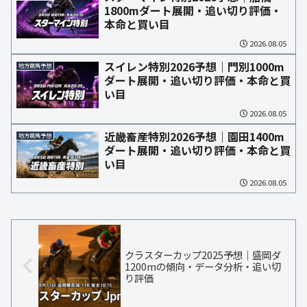
1800mダート展開・追い切り評価・
本命と買い目
2026.08.05
スイレン特別2026予想｜門別1000m
地方競馬予想
ダート展開・追い切り評価・本命と買
い目
2026.08.05
近畿畜産特別2026予想｜園田1400m
地方競馬予想
ダート展開・追い切り評価・本命と買
い目
2026.08.05
クラスターカップ2025予想｜盛岡ダ
1200mの傾向・データ分析・追い切
り評価