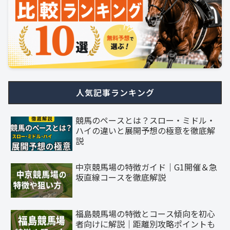
人気記事ランキング
競馬のペースとは？スロー・ミドル・
ハイの違いと展開予想の極意を徹底解
説
中京競馬場の特徴ガイド｜G1開催＆急
坂直線コースを徹底解説
福島競馬場の特徴とコース傾向を初心
者向けに解説｜距離別攻略ポイントも