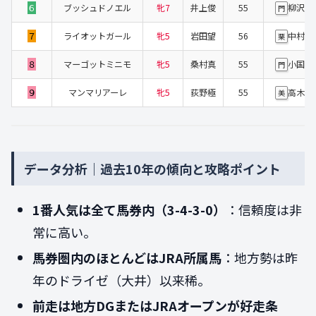
６
ブッシュドノエル
牝7
井上俊
55
柳沢
門
７
ライオットガール
牝5
岩田望
56
中村
栗
８
マーゴットミニモ
牝5
桑村真
55
小国
門
９
マンマリアーレ
牝5
荻野極
55
高木
美
データ分析｜過去10年の傾向と攻略ポイント
1番人気は全て馬券内（3-4-3-0）
：信頼度は非
常に高い。
馬券圏内のほとんどはJRA所属馬
：地方勢は昨
年のドライゼ（大井）以来稀。
前走は地方DGまたはJRAオープンが好走条