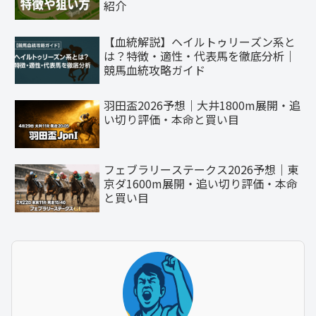
紹介
【血統解説】ヘイルトゥリーズン系と
は？特徴・適性・代表馬を徹底分析｜
競馬血統攻略ガイド
羽田盃2026予想｜大井1800m展開・追
い切り評価・本命と買い目
フェブラリーステークス2026予想｜東
京ダ1600m展開・追い切り評価・本命
と買い目