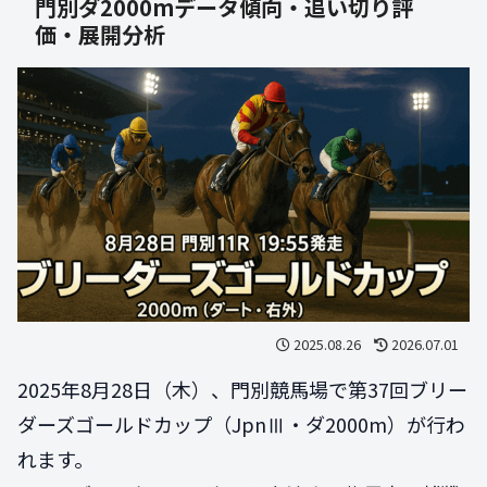
門別ダ2000mデータ傾向・追い切り評
価・展開分析
2025.08.26
2026.07.01
2025年8月28日（木）、門別競馬場で第37回ブリー
ダーズゴールドカップ（JpnⅢ・ダ2000m）が行わ
れます。