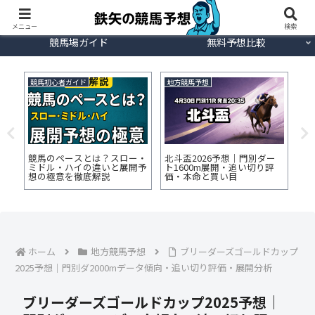
今週の競馬予想
重賞日程
メニュー
検索
競馬場ガイド
無料予想比較
競馬初心者ガイド
地方競馬予想
地
AI
競馬のペースとは？スロー・
北斗盃2026予想｜門別ダー
羽
当に
ミドル・ハイの違いと展開予
ト1600m展開・追い切り評
1
想の極意を徹底解説
価・本命と買い目
本
ホーム
地方競馬予想
ブリーダーズゴールドカップ
2025予想｜門別ダ2000mデータ傾向・追い切り評価・展開分析
ブリーダーズゴールドカップ2025予想｜