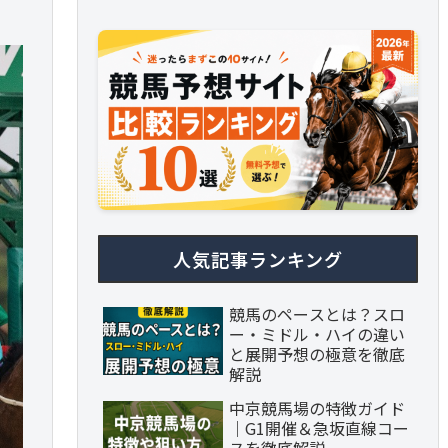
人気記事ランキング
競馬のペースとは？スロ
ー・ミドル・ハイの違い
と展開予想の極意を徹底
解説
中京競馬場の特徴ガイド
｜G1開催＆急坂直線コー