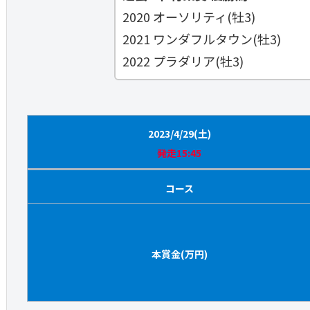
2020 オーソリティ(牡3)
2021 ワンダフルタウン(牡3)
2022 プラダリア(牡3)
2023/4/29(土)
発走15:45
コース
本賞金(万円)