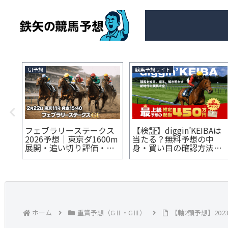
GI予想
競馬予想サイト
ス
フェブラリーステークス
【検証】diggin’KEIBAは
0m
2026予想｜東京ダ1600m
当たる？無料予想の中
本
展開・追い切り評価・本
身・買い目の確認方法・
命と買い目
的中実例まとめ
ホーム
重賞予想（GⅡ・GⅢ）
【軸2頭予想】2023/