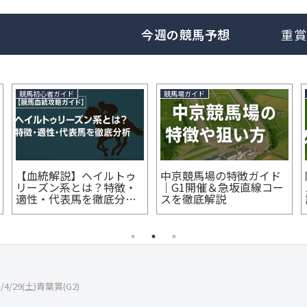
今週の競馬予想
重賞
競馬初心者ガイド
競馬場ガイド
【血統解説】ヘイルトゥ
中京競馬場の特徴ガイド
リーズン系とは？特徴・
｜G1開催＆急坂直線コー
適性・代表馬を徹底分析
スを徹底解説
｜競馬血統攻略ガイド
4/29(土)青葉賞(G2)