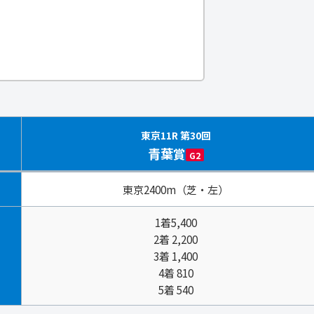
東京11R 第30回
青葉賞
G2
東京2400m（芝・左）
1着5,400
2着 2,200
3着 1,400
4着 810
5着 540