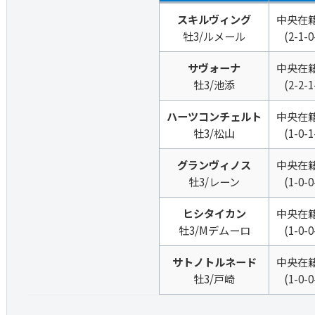
スキルヴィング
中央在
牡3/ルメール
(2-1-0
サヴォーナ
中央在
牡3/池添
(2-2-1
ハーツコンチェルト
中央在
牡3/松山
(1-0-1
グランヴィノス
中央在
牡3/レーン
(1-0-0
ヒシタイカン
中央在
牡3/Mデムーロ
(1-0-0
サトノトルネード
中央在
牡3/戸崎
(1-0-0