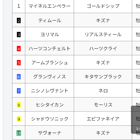
１
マイネルエンペラー
ゴールドシップ
牡
ティムール
キズナ
牡
２
ヨリマル
リアルスティール
牡
３
ハーツコンチェルト
ハーツクライ
牡
４
アームブランシュ
キズナ
牡
５
グランヴィノス
キタサンブラック
牡
６
ニシノレヴナント
ネロ
牡
７
ヒシタイカン
モーリス
牡
８
シャドウソニック
エピファネイア
牡
９
ス
サヴォーナ
キズナ
牡
10