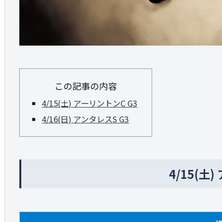
この記事の内容
4/15(土) アーリントンC G3
4/16(日) アンタレスS G3
4/15(土