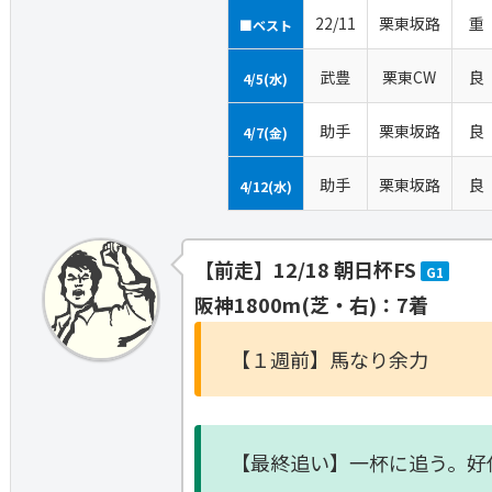
22/11
栗東坂路
重
■ベスト
武豊
栗東CW
良
4/5(水)
助手
栗東坂路
良
4/7(金)
助手
栗東坂路
良
4/12(水)
【前走】12/18 朝日杯FS
G1
阪神1800m(
芝
・右)：7着
【１週前】馬なり余力
【最終追い】一杯に追う。好