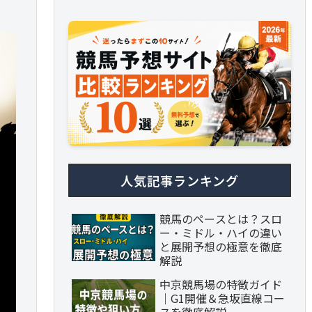
人気記事ランキング
競馬のペースとは？スロ
ー・ミドル・ハイの違い
と展開予想の極意を徹底
解説
中京競馬場の特徴ガイド
｜G1開催＆急坂直線コー