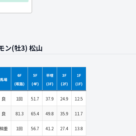
モン
(牡3) 松山
6F
5F
半哩
3F
1F
馬場
(坂路)
(4F)
(3F)
(2F)
(1F)
良
1回
51.7
37.9
24.9
12.5
良
81.3
65.4
49.8
35.9
11.7
稍重
1回
56.7
41.2
27.4
13.8