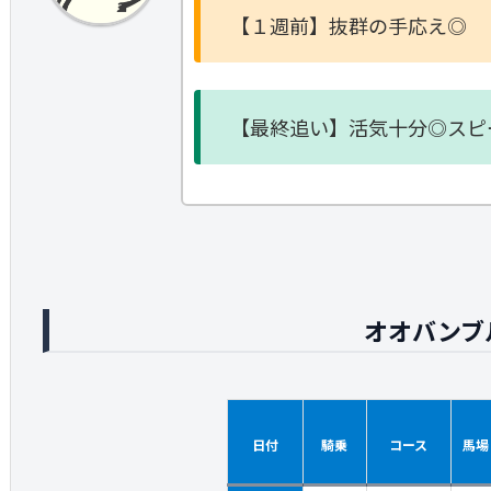
【１週前】抜群の手応え◎
【最終追い】活気十分◎スピ
オオバンブ
日付
騎乗
コース
馬場