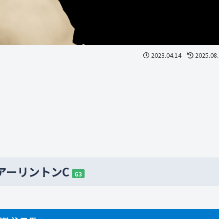
2023.04.14
2025.08
) アーリントンC
G3