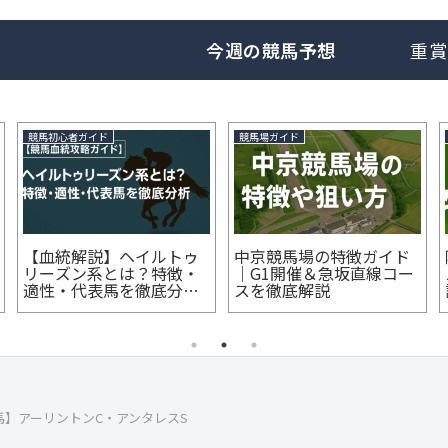
今週の競馬予想
重賞
競馬初心者ガイド
競馬場ガイド
【血統解説】ヘイルトゥ
中京競馬場の特徴ガイド
リーズン系とは？特徴・
｜G1開催＆急坂直線コー
適性・代表馬を徹底分析
スを徹底解説
｜競馬血統攻略ガイド
馬】アーリントンC・アンタレスS