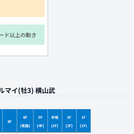
ード以上の動き
ルマイ
(牡3) 横山武
6F
5F
半哩
3F
1F
6F
(坂路)
(4F)
(3F)
(2F)
(1F)