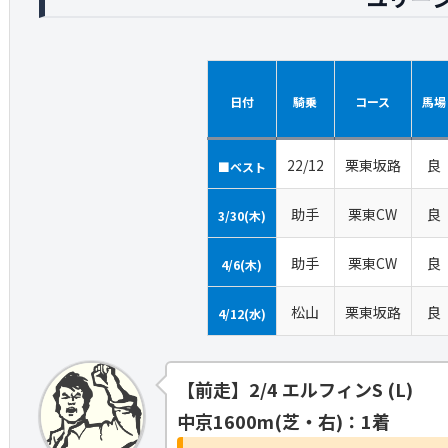
日付
騎乗
コース
馬場
22/12
栗東坂路
良
■ベスト
助手
栗東CW
良
3/30(木)
助手
栗東CW
良
4/6(木)
松山
栗東坂路
良
4/12(水)
【前走】2/4 エルフィンS (L)
中京1600m(
芝・右)：1着