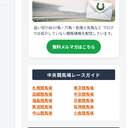
追い切りBEST馬・穴馬・危険人気馬など ブログ
では紹介していない競馬情報を配信しています。
無料メルマガはこちら
中央競馬場レースガイド
札幌競馬場
東京競馬場
函館競馬場
中京競馬場
福島競馬場
京都競馬場
新潟競馬場
阪神競馬場
中山競馬場
小倉競馬場