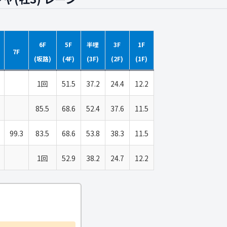
6F
5F
半哩
3F
1F
7F
(坂路)
(4F)
(3F)
(2F)
(1F)
1回
51.5
37.2
24.4
12.2
85.5
68.6
52.4
37.6
11.5
99.3
83.5
68.6
53.8
38.3
11.5
1回
52.9
38.2
24.7
12.2