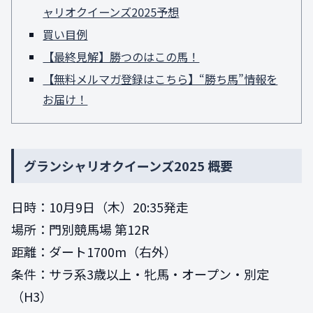
ャリオクイーンズ2025予想
買い目例
【最終見解】勝つのはこの馬！
【無料メルマガ登録はこちら】“勝ち馬”情報を
お届け！
グランシャリオクイーンズ2025 概要
日時：10月9日（木）20:35発走
場所：門別競馬場 第12R
距離：ダート1700m（右外）
条件：サラ系3歳以上・牝馬・オープン・別定
（H3）