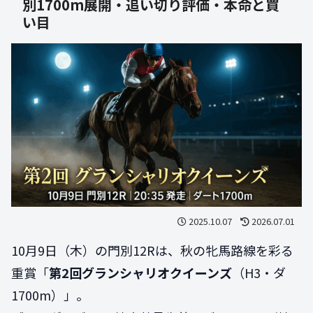
別1700m展開・追い切り評価・本命と買
い目
2025.10.07
2026.07.01
10月9日（木）の門別12Rは、秋の牝馬路線を彩る
重賞「
第2回グランシャリオクイーンズ
（H3・ダ
1700m）」。