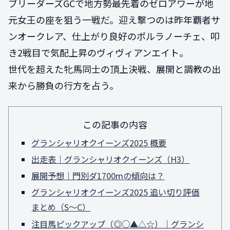
ブリーダーズGCで地方勢最先着のゼロアワーが地
元女王の座を狙う一戦だ。迎え撃つのは昨年覇者サ
ンオークレア、仕上がり良好のポルラノーチェ、叩
き2戦目で気配上昇のヴィヴィアンエイト。
世代を超えた牝馬同士の頂上決戦、展開と調教の出
来から勝負の行方を占う。
この記事の内容
グランシャリオクイーンズ2025 概要
出走表｜グランシャリオクイーンズ（H3）
展開予想｜門別ダ1700mの傾向は？
グランシャリオクイーンズ2025 追い切り評価
まとめ（S〜C）
注目馬ピックアップ（◎○▲△☆）｜グランシ