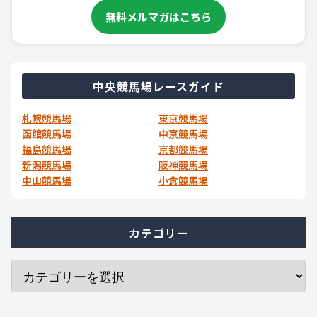
無料メルマガはこちら
中央競馬場レースガイド
札幌競馬場
東京競馬場
函館競馬場
中京競馬場
福島競馬場
京都競馬場
新潟競馬場
阪神競馬場
中山競馬場
小倉競馬場
カテゴリー