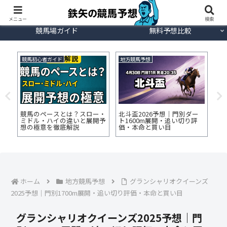
今週の競馬予想
重賞日程
メニュー
検索
競馬場ガイド
無料予想比較
競馬初心者ガイド
地方競馬予想
地
AI
競馬のペースとは？スロー・
北斗盃2026予想｜門別ダー
羽
当に
ミドル・ハイの違いと展開予
ト1600m展開・追い切り評
1
想の極意を徹底解説
価・本命と買い目
本
ホーム
地方競馬予想
グランシャリオクイーンズ
2025予想｜門別1700m展開・追い切り評価・本命と買い目
グランシャリオクイーンズ2025予想｜門