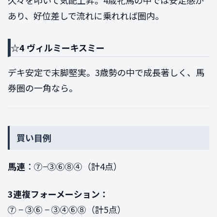
あり、好位差しで流れに乗れれば圏内。
☆4 ヴィルミーキスミー
デキ安定で末脚堅実。3歳勢の中で成長著しく、馬
券圏の一角なら。
買い目例
馬連
：⑦−③⑥⑧④（計4点）
3連複フォーメーション：
⑦ − ③⑥ − ③④⑥⑧（計5点）