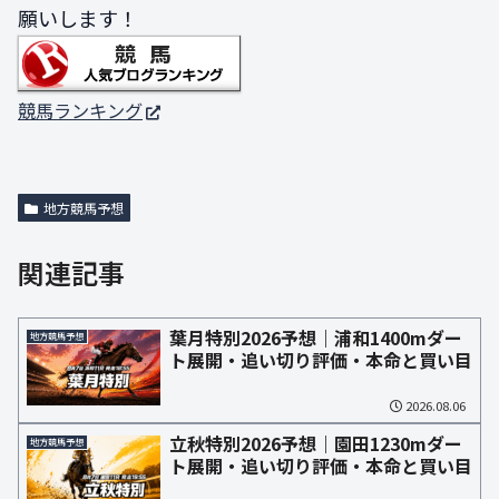
願いします！
競馬ランキング
地方競馬予想
関連記事
葉月特別2026予想｜浦和1400mダー
地方競馬予想
ト展開・追い切り評価・本命と買い目
2026.08.06
立秋特別2026予想｜園田1230mダー
地方競馬予想
ト展開・追い切り評価・本命と買い目