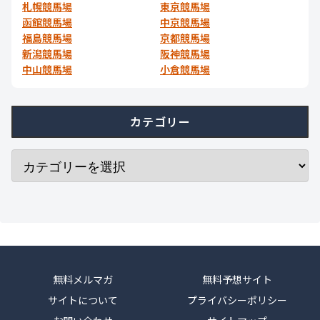
札幌競馬場
東京競馬場
函館競馬場
中京競馬場
福島競馬場
京都競馬場
新潟競馬場
阪神競馬場
中山競馬場
小倉競馬場
カテゴリー
無料メルマガ
無料予想サイト
サイトについて
プライバシーポリシー