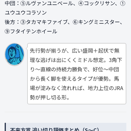
中団：⑤ルヴァンユニベール、④コックリサン、①
ユウユウコラソン
後方：③タカマキファイブ、⑥キングミニスター、
⑨フタイテンホイール
先行勢が揃うが、広い盛岡＋起伏で無
理な逃げは出にくくミドル想定。3角下
り～直線の持続力勝負で、好位～中団
から長く脚を使えるタイプが優勢。馬
場が淀みなく流れれば、地力上位のJRA
勢が押し切る形。
不来方賞 追い切り評価まとめ（S〜C）