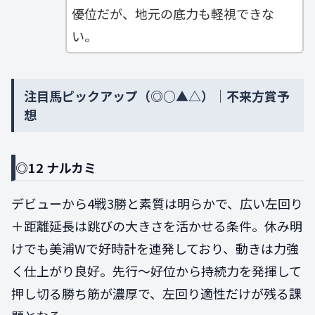
優位だが、地元の底力も軽視できな
い。
注目馬ピックアップ（◎○▲△）｜不来方賞予
想
◎12 ナルカミ
デビューから4戦3勝と素質は明らかで、広い左回り
＋距離延長は跳びの大きさを活かせる条件。休み明
けでも美浦Wで好時計を連発しており、動きは力強
く仕上がり良好。先行〜好位から持続力を発揮して
押し切る勝ち筋が濃厚で、左回り適性だけが残る課