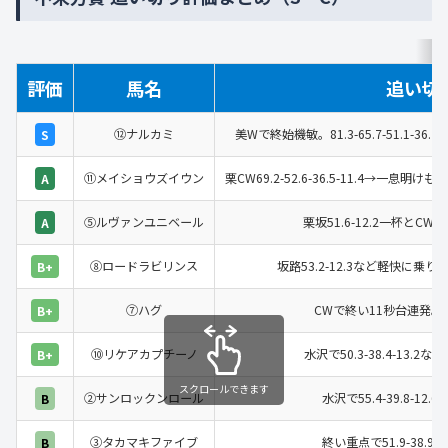
評価
馬名
追い切
⑫ナルカミ
美Wで終始機敏。81.3-65.7-51.1-3
S
⑪メイショウズイウン
栗CW69.2-52.6-36.5-11.4→一息明
A
⑤ルヴァンユニベール
栗坂51.6-12.2一杯と
A
⑧ロードラビリンス
坂路53.2-12.3など軽快に
B+
⑦ハグ
CWで終い11秒台連発。
B+
⑩リケアカプチーノ
水沢で50.3-38.4-13
B+
スクロールできます
②サンロックンロール
水沢で55.4-39.8-1
B
③タカマキファイブ
終い重点で51.9-38.9
B