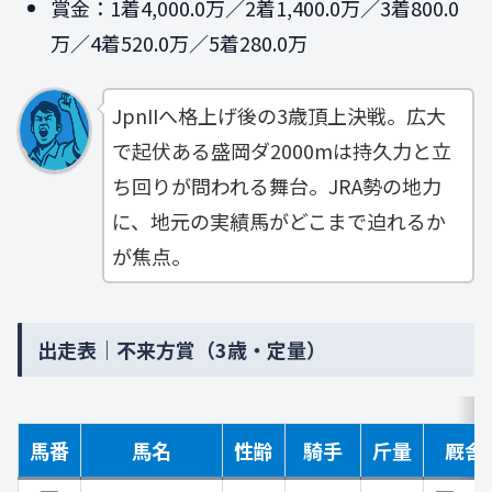
賞金：1着4,000.0万／2着1,400.0万／3着800.0
万／4着520.0万／5着280.0万
JpnIIへ格上げ後の3歳頂上決戦。広大
で起伏ある盛岡ダ2000mは持久力と立
ち回りが問われる舞台。JRA勢の地力
に、地元の実績馬がどこまで迫れるか
が焦点。
出走表｜不来方賞（3歳・定量）
馬番
馬名
性齢
騎手
斤量
厩舎