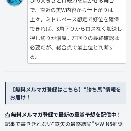
びの大きさと持続力を活かせる舞台
で、直近の美W内容から仕上がりは
上々。ミドルペース想定で好位を確保
できれば、3角下りからロスなく加速し
押し切りが濃厚。左回りの最終確認は
必要だが、総合点で最上位と判断す
る。
【無料メルマガ登録はこちら】“勝ち馬”情報を
お届け！
📩
無料メルマガ登録で最新の重賞予想を配信中！
記事で書ききれない“鉄矢の最終結論”やWIN5推奨