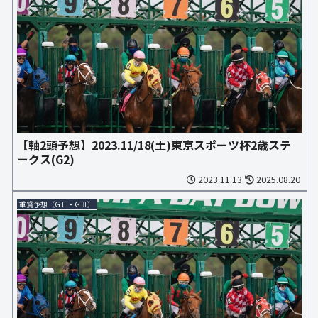
【軸2頭予想】2023.11/18(土)東京スポーツ杯2歳ステ
ークス(G2)
2023.11.13
2025.08.20
重賞予想（GⅡ・GⅢ）