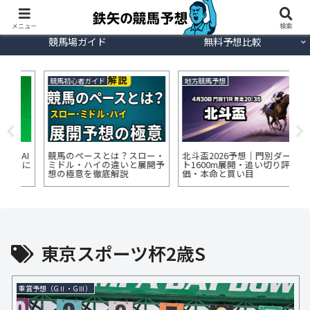
今週の競馬予想
重賞日程
メニュー
検索
競馬場ガイド
無料予想比較
競馬初心者ガイド
地方競馬予想
地
AI
競馬のペースとは？スロー・
北斗盃2026予想｜門別ダー
羽
当に
ミドル・ハイの違いと展開予
ト1600m展開・追い切り評
1
想の極意を徹底解説
価・本命と買い目
本
東京スポーツ杯2歳S
重賞予想（GⅡ・GⅢ）