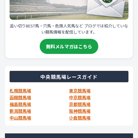
追い切りBEST馬・穴馬・危険人気馬など ブログでは紹介していな
い競馬情報を配信しています。
無料メルマガはこちら
中央競馬場レースガイド
札幌競馬場
東京競馬場
函館競馬場
中京競馬場
福島競馬場
京都競馬場
新潟競馬場
阪神競馬場
中山競馬場
小倉競馬場