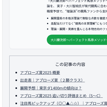
『大川慶次郎～パーフェクト馬券メソッド
論を、 実子・大川智絵氏が現代競馬に合
精度予想で、“理論派”の競馬ファンから支
展開重視の本格派理論で無駄な点数を徹底
高配当だけでなく“競馬の本質理解”にもつ
理論・展開・実績を重んじる本物志向のフ
大川慶次郎～パーフェクト馬券メソッド
この記事の内容
アプローズ賞2025 概要
出走表｜アプローズ賞（２勝クラス）
展開予想｜東京ダ1400mの傾向は？
アプローズ賞2025 追い切り評価まとめ（S〜C）
注目馬ピックアップ（◎○▲△☆）｜アプローズ賞2