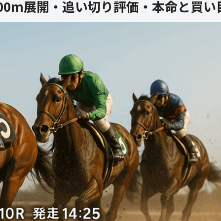
400m展開・追い切り評価・本命と買い