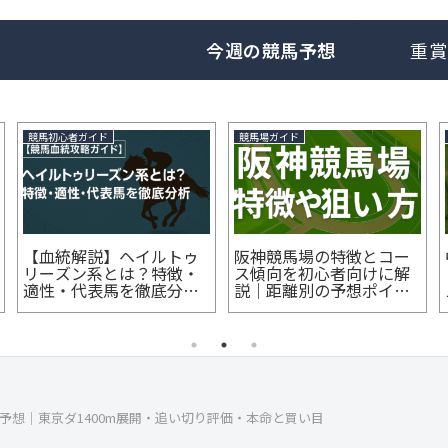
今週の競馬予想
重賞
競馬初心者ガイド
競馬場ガイド
【血統解説】ヘイルトゥ
阪神競馬場の特徴とコー
リーズン系とは？特徴・
ス傾向を初心者向けに解
適性・代表馬を徹底分析
説｜距離別の予想ポイン
｜競馬血統攻略ガイド
トも紹介
5予想｜東京ダ1400m展開・追い切り評価・本命と買い目