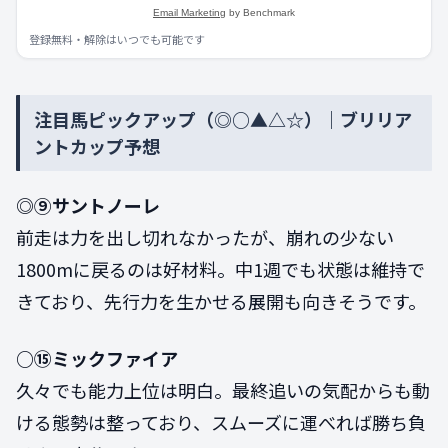
Email Marketing
by Benchmark
登録無料・解除はいつでも可能です
注目馬ピックアップ（◎○▲△☆）｜ブリリア
ントカップ予想
◎⑨サントノーレ
前走は力を出し切れなかったが、崩れの少ない
1800mに戻るのは好材料。中1週でも状態は維持で
きており、先行力を生かせる展開も向きそうです。
○⑮ミックファイア
久々でも能力上位は明白。最終追いの気配からも動
ける態勢は整っており、スムーズに運べれば勝ち負