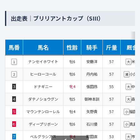
出走表｜ブリリアントカップ（SIII）
馬番
馬名
性齢
騎手
斤量
厩舎
ナンセイホワイト
牡6
安藤洋
57
米田
１
大
ヒーローコール
牡6
丹内祐
57
小久
２
浦
３
ドナギニー
牝4
張田昂
55
中道
大
４
ダテノショウグン
牡5
御神本訓
57
森下
大
５
マウンテンローレル
牡4
矢野貴
57
福田
小
６
ディープリボーン
牡6
石川倭
57
真島
小
７
ベルグラシアス
牝4
町田直
53
市村
大