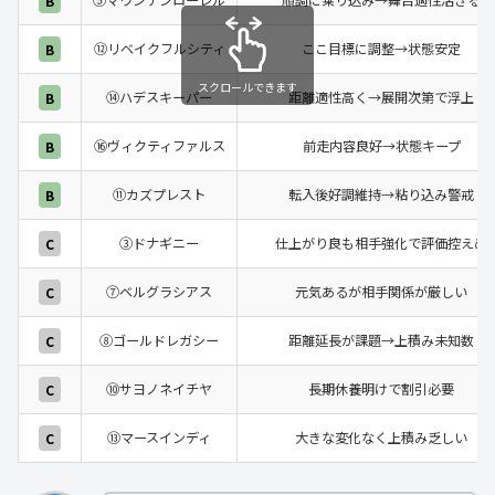
⑤マウンテンローレル
順調に乗り込み→舞台適性活きる
B
⑫リベイクフルシティ
ここ目標に調整→状態安定
B
スクロールできます
⑭ハデスキーパー
距離適性高く→展開次第で浮上
B
⑯ヴィクティファルス
前走内容良好→状態キープ
B
⑪カズプレスト
転入後好調維持→粘り込み警戒
B
③ドナギニー
仕上がり良も相手強化で評価控えめ
C
⑦ベルグラシアス
元気あるが相手関係が厳しい
C
⑧ゴールドレガシー
距離延長が課題→上積み未知数
C
⑩サヨノネイチヤ
長期休養明けで割引必要
C
⑬マースインディ
大きな変化なく上積み乏しい
C