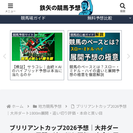
今週の競馬予想
重賞日程
メニュー
検索
競馬場ガイド
無料予想比較
競馬予想サイト
競馬初心者ガイド
地
走
【検証】サラコレ｜血統×AI
競馬のペースとは？スロー・
北
は？
のハイブリッド予想は本当に
ミドル・ハイの違いと展開予
ト
用法
当たるのか
想の極意を徹底解説
価
ホーム
地方競馬予想
ブリリアントカップ2026予想
｜大井ダート1800m展開・追い切り評価・本命と買い目
ブリリアントカップ2026予想｜大井ダー