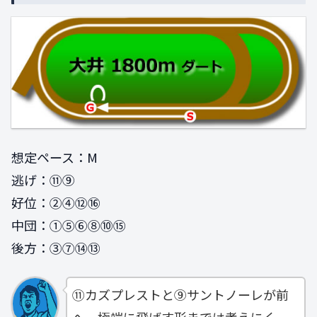
想定ペース：M
逃げ：⑪⑨
好位：②④⑫⑯
中団：①⑤⑥⑧⑩⑮
後方：③⑦⑭⑬
⑪カズプレストと⑨サントノーレが前