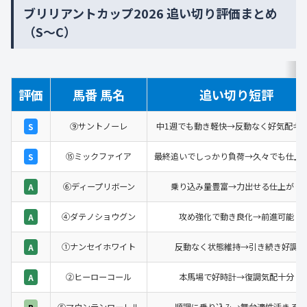
ブリリアントカップ2026 追い切り評価まとめ
（S〜C）
評価
馬番 馬名
追い切り短評
⑨サントノーレ
中1週でも動き軽快→反動なく好気配キ
S
⑮ミックファイア
最終追いでしっかり負荷→久々でも仕上
S
⑥ディープリボーン
乗り込み量豊富→力出せる仕上がり
A
④ダテノショウグン
攻め強化で動き良化→前進可能
A
①ナンセイホワイト
反動なく状態維持→引き続き好調
A
②ヒーローコール
本馬場で好時計→復調気配十分
A