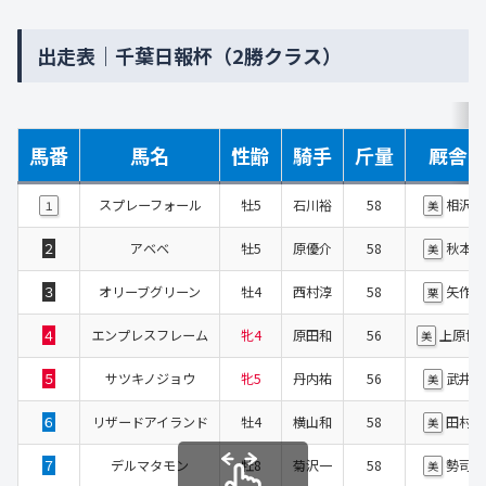
出走表｜千葉日報杯（2勝クラス）
馬番
馬名
性齢
騎手
斤量
厩舎
スプレーフォール
牡5
石川裕
58
相沢
１
美
２
アベベ
牡5
原優介
58
秋本
美
３
オリーブグリーン
牡4
西村淳
58
矢作
栗
４
エンプレスフレーム
牝4
原田和
56
上原博
美
５
サツキノジョウ
牝5
丹内祐
56
武井
美
６
リザードアイランド
牡4
横山和
58
田村
美
７
デルマタモン
牡8
菊沢一
58
勢司
美