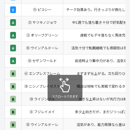
⑪ ピコシー
チーク効果あり。行きっぷりが良化し、
S
⑤ サツキノジョウ
中1週でも落ち着き十分で好気配をキ
A
③ オリーブグリーン
連戦でもデキ落ちなく馬体充実
A
⑮ ウインアルドーレ
活気十分で転厩緒戦でも雰囲気は悪
A
⑬ セザンワールド
前走時より集中力があり、活気も
A
④ エンプレスフレーム
まずまず仕上がる。立ち回りひと
B
⑨ ニシノブレイゼスト
稽古は地味でも実戦で変わるタイ
B
スクロールできます
⑩ ライジンマル
大きな上昇はないが先行力は維
B
⑧ フジレイメイ
多少上向きだが、まだジリっぽさ
B
⑮ ウインアルドーレ
活気があり、能力発揮なら差はな
B