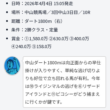
日時：2026年4月4日 15:05発走
場所：中山競馬場／3回中山3日目／10R
距離：ダート1800m（右）
条件：2勝クラス・定量
賞金：①1,580.0万 ②630.0万 ③400.0万
④240.0万 ⑤158.0万
中山ダート1800mは向正面からの早仕
掛けが入りやすく、単純な逃げ切りよ
りも好位で立ち回れる馬が有利。今年
は⑩ライジンマルの逃げを⑥リザード
アイランドと⑪ピコシーがどう捕まえ
に行くかが鍵です。