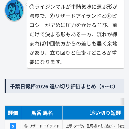
⑩ライジンマルが単騎気味に運ぶ形が
濃厚で、⑥リザードアイランドと⑪ピ
コシーが早めに圧力をかける並び。前
だけで決まる形もある一方、流れが締
まれば中団後方からの差しも届く余地
があり、立ち回りと仕掛けどころが重
要になります。
千葉日報杯2026 追い切り評価まとめ（S〜C）
評価
馬番 馬名
追い切り短評
⑥ リザードアイランド
上積み十分。重馬場でも力強く、前走以
S