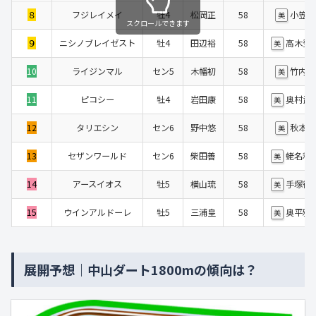
８
フジレイメイ
牡4
松岡正
58
小笠
美
スクロールできます
９
ニシノブレイゼスト
牡4
田辺裕
58
高木登
美
10
ライジンマル
セン5
木幡初
58
竹内
美
11
ピコシー
牡4
岩田康
58
奥村武
美
12
タリエシン
セン6
野中悠
58
秋本
美
13
セザンワールド
セン6
柴田善
58
蛯名利
美
14
アースイオス
牡5
横山琉
58
手塚徳
美
15
ウインアルドーレ
牡5
三浦皇
58
奥平雅
美
展開予想｜中山ダート1800mの傾向は？