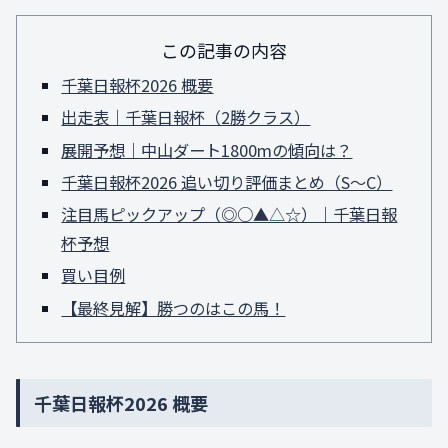
この記事の内容
千葉日報杯2026 概要
出走表｜千葉日報杯（2勝クラス）
展開予想｜中山ダート1800mの傾向は？
千葉日報杯2026 追い切り評価まとめ（S〜C）
注目馬ピックアップ（◎○▲△☆）｜千葉日報
杯予想
買い目例
【最終見解】勝つのはこの馬！
千葉日報杯2026 概要