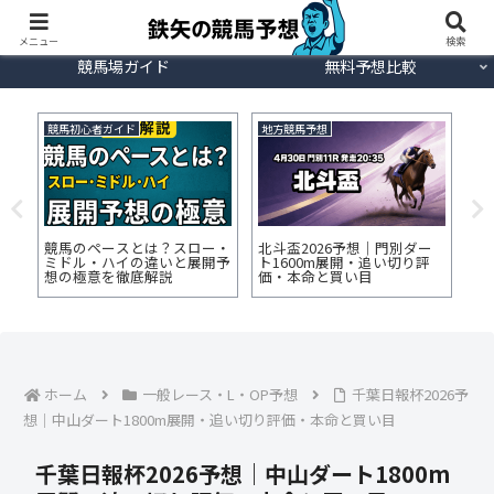
今週の競馬予想
重賞日程
メニュー
検索
競馬場ガイド
無料予想比較
競馬初心者ガイド
地方競馬予想
地
AI
競馬のペースとは？スロー・
北斗盃2026予想｜門別ダー
羽
当に
ミドル・ハイの違いと展開予
ト1600m展開・追い切り評
1
想の極意を徹底解説
価・本命と買い目
本
ホーム
一般レース・L・OP予想
千葉日報杯2026予
想｜中山ダート1800m展開・追い切り評価・本命と買い目
千葉日報杯2026予想｜中山ダート1800m