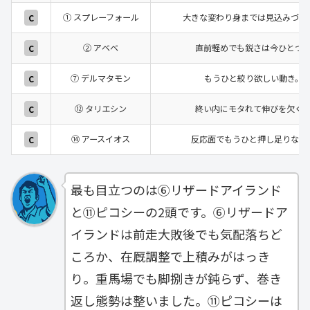
① スプレーフォール
大きな変わり身までは見込みづら
C
② アベベ
直前軽めでも鋭さは今ひとつ
C
⑦ デルマタモン
もうひと絞り欲しい動き。
C
⑫ タリエシン
終い内にモタれて伸びを欠く
C
⑭ アースイオス
反応面でもうひと押し足りない
C
最も目立つのは⑥リザードアイランド
と⑪ピコシーの2頭です。⑥リザードア
イランドは前走大敗後でも気配落ちど
ころか、在厩調整で上積みがはっき
り。重馬場でも脚捌きが鈍らず、巻き
返し態勢は整いました。⑪ピコシーは