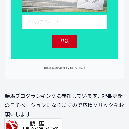
登録
Email Marketing
by Benchmark
競馬ブログランキングに参加しています。記事更新
のモチベーションになりますので応援クリックをお
願いします！