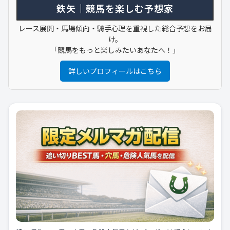
鉄矢｜競馬を楽しむ予想家
レース展開・馬場傾向・騎手心理を重視した総合予想をお届
け。
「競馬をもっと楽しみたいあなたへ！」
詳しいプロフィールはこちら