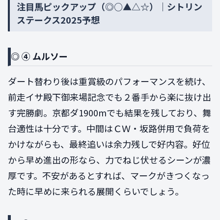
注目馬ピックアップ（◎○▲△☆）｜シトリン
ステークス2025予想
◎ ④ ムルソー
ダート替わり後は重賞級のパフォーマンスを続け、
前走イサ殿下御来場記念でも２番手から楽に抜け出
す完勝劇。京都ダ1900mでも結果を残しており、舞
台適性は十分です。中間はＣＷ・坂路併用で負荷を
かけながらも、最終追いは余力残しで好内容。好位
から早め進出の形なら、力でねじ伏せるシーンが濃
厚です。不安があるとすれば、マークがきつくなっ
た時に早めに来られる展開くらいでしょう。