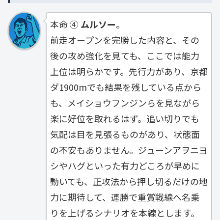
本命 ④
ムルソー
。
前走オープンを完勝した内容と、その
後の攻め強化を見ても、ここでは能力
上位は明らかです。先行力があり、京都
ダ1900mでも結果を残している点から
も、メイショウフンジンらを見ながら
楽に好位を取れるはず。追い切りでも
気配は目を見張るものがあり、状態面
の不安もありません。ジューンアヲニヨ
シやハグといった有力どころが早めに
動いても、正攻法から押し切るだけの地
力に期待して、連勝で重賞戦線へ名乗
りを上げるシナリオを本線とします。