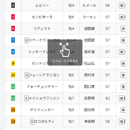
４
ムルソー
牡4
ルメール
58
池
栗
５
カンピオーネ
牡6
マーカン
57
栗
美
６
リアレスト
牡4
岩田康
57
尾
美
７
スナークラファエロ
セン4
岩田望
57
野
B
栗
８
ミッキークレスト
牡4
坂井瑠
57
大
栗
スクロールできます
９
ゼットリアン
牡5
松山弘
57
吉
栗
10
ジューンアヲニヨシ
牡5
西村淳
57
松
B
栗
11
フォーチュンテラー
牡6
田口貫
57
浜
栗
12
メイショウフンジン
牡7
荻野琢
62
西
B
栗
13
ザイツィンガー
牡9
国分恭
57
牧
栗
14
ロコポルティ
牡7
幸英明
58
西
B
栗