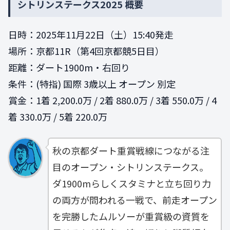
シトリンステークス2025 概要
日時：2025年11月22日（土）15:40発走
場所：京都11R（第4回京都競5日目）
距離：ダート1900m・右回り
条件：(特指) 国際 3歳以上 オープン 別定
賞金：1着 2,200.0万 / 2着 880.0万 / 3着 550.0万 / 4
着 330.0万 / 5着 220.0万
秋の京都ダート重賞戦線につながる注
目のオープン・シトリンステークス。
ダ1900mらしくスタミナと立ち回り力
の両方が問われる一戦で、前走オープン
を完勝したムルソーが重賞級の資質を