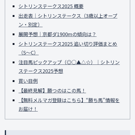
シトリンステークス2025 概要
出走表｜シトリンステークス（3歳以上オープ
ン・別定）
展開予想｜京都ダ1900mの傾向は？
シトリンステークス2025 追い切り評価まとめ
（S〜C）
注目馬ピックアップ（◎○▲△☆）｜シトリン
ステークス2025予想
買い目例
【最終見解】勝つのはこの馬！
【無料メルマガ登録はこちら】“勝ち馬”情報を
お届け！