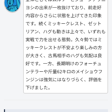
ヨシの出来が一枚抜けており、前走好
内容からさらに状態を上げてきた印象
です。続くミッキークレスト、ゼット
リアン、ハグも動きは上々で、いずれも
実戦で力を出せる態勢。久々勢ではミ
ッキークレストが不安より楽しみの方
が大きく、古馬相手のハグも気配は良
好です。一方、長期明けのフォーチュ
ンテラーや斤量62キロのメイショウフ
ンジンは強気にはなりづらく、評価を
下げました。