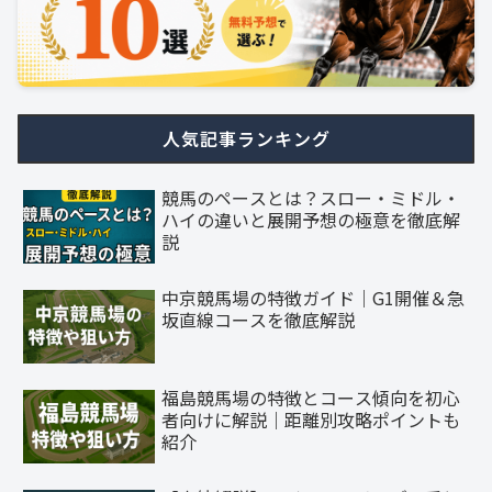
人気記事ランキング
競馬のペースとは？スロー・ミドル・
ハイの違いと展開予想の極意を徹底解
説
中京競馬場の特徴ガイド｜G1開催＆急
坂直線コースを徹底解説
福島競馬場の特徴とコース傾向を初心
者向けに解説｜距離別攻略ポイントも
紹介