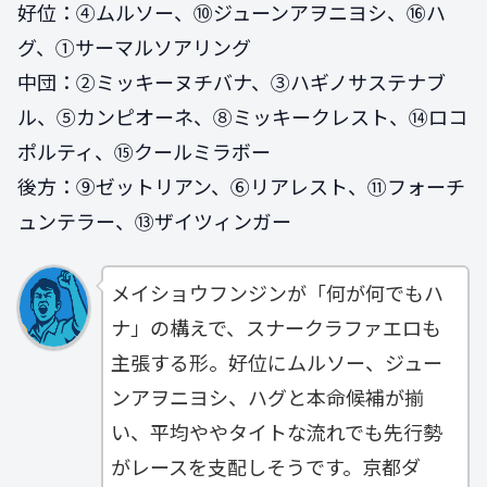
好位：④ムルソー、⑩ジューンアヲニヨシ、⑯ハ
グ、①サーマルソアリング
中団：②ミッキーヌチバナ、③ハギノサステナブ
ル、⑤カンピオーネ、⑧ミッキークレスト、⑭ロコ
ポルティ、⑮クールミラボー
後方：⑨ゼットリアン、⑥リアレスト、⑪フォーチ
ュンテラー、⑬ザイツィンガー
メイショウフンジンが「何が何でもハ
ナ」の構えで、スナークラファエロも
主張する形。好位にムルソー、ジュー
ンアヲニヨシ、ハグと本命候補が揃
い、平均ややタイトな流れでも先行勢
がレースを支配しそうです。京都ダ