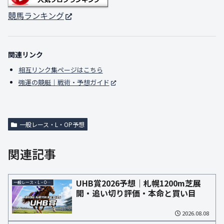
競馬ランキング
関連リンク
相互リンク集ページはこちら
強運の競艇｜戦術・予想ガイド
一般レース・L・OP予想
関連記事
UHB賞2026予想｜札幌1200m芝展
一般レース・L・OP予想
開・追い切り評価・本命と買い目
2026.08.08