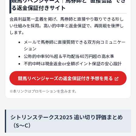
競馬リベンジャーズ｜馬券師と“直接会話”でき
る返金保証付きサイト
会員利益第一主義を掲げ、馬券師と直接やり取りできる珍し
い仕組みを採用。高い的中率と返金保証で、再挑戦を後押し
します。
メールで馬券師に直接質問できる双方向コミュニケー
ション
公称的中率90％超＆平均配当40万円超の高水準
不的中時は現金返金or全額ポイント保証の安心設計
競馬リベンジャーズの返金保証付き予想を見る
※本リンクはプロモーションを含みます。
シトリンステークス2025 追い切り評価まとめ
（S〜C）