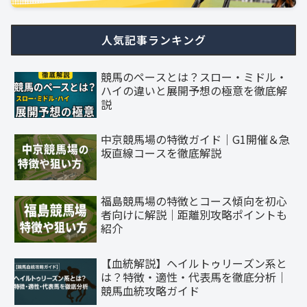
人気記事ランキング
競馬のペースとは？スロー・ミドル・
ハイの違いと展開予想の極意を徹底解
説
中京競馬場の特徴ガイド｜G1開催＆急
坂直線コースを徹底解説
福島競馬場の特徴とコース傾向を初心
者向けに解説｜距離別攻略ポイントも
紹介
【血統解説】ヘイルトゥリーズン系と
は？特徴・適性・代表馬を徹底分析｜
競馬血統攻略ガイド