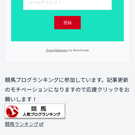
登録
Email Marketing
by Benchmark
競馬ブログランキングに参加しています。記事更新
のモチベーションになりますので応援クリックをお
願いします！
競馬ランキング