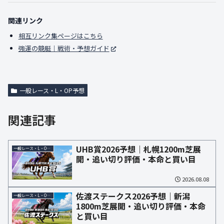
関連リンク
相互リンク集ページはこちら
強運の競艇｜戦術・予想ガイド
一般レース・L・OP予想
関連記事
UHB賞2026予想｜札幌1200m芝展
一般レース・L・OP予想
開・追い切り評価・本命と買い目
2026.08.08
佐渡ステークス2026予想｜新潟
一般レース・L・OP予想
1800m芝展開・追い切り評価・本命
と買い目