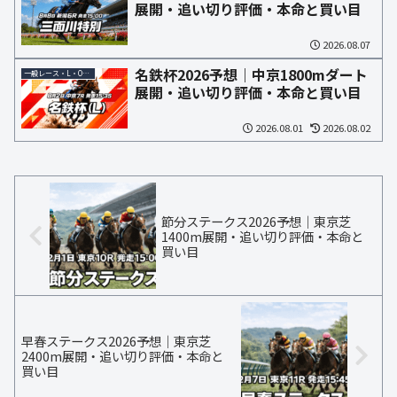
展開・追い切り評価・本命と買い目
2026.08.07
名鉄杯2026予想｜中京1800mダート
一般レース・L・OP予想
展開・追い切り評価・本命と買い目
2026.08.01
2026.08.02
節分ステークス2026予想｜東京芝
1400m展開・追い切り評価・本命と
買い目
早春ステークス2026予想｜東京芝
2400m展開・追い切り評価・本命と
買い目