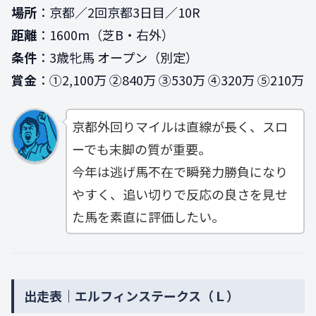
場所
：京都／2回京都3日目／10R
距離
：1600m（芝B・右外）
条件
：3歳牝馬 オープン（別定）
賞金
：①2,100万 ②840万 ③530万 ④320万 ⑤210万
京都外回りマイルは直線が長く、スロ
ーでも末脚の質が重要。
今年は逃げ馬不在で瞬発力勝負になり
やすく、追い切りで反応の良さを見せ
た馬を素直に評価したい。
出走表｜エルフィンステークス（Ｌ）