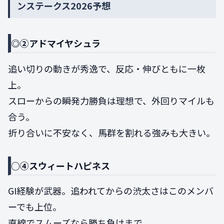
ンステークス2026予想
◎②アドマイヤシュラ
追い切りの動きが秀逸で、反応・伸びともに一枚
上。
スローからの瞬発力勝負は理想で、外回りマイルも
合う。
折り合いに不安なく、馬群を割れる強みも大きい。
○④スウィートハピネス
GI経験が武器。追われてからの渋太さはこのメンバ
ーでも上位。
直線でスムーズなら勝ち負けまで。