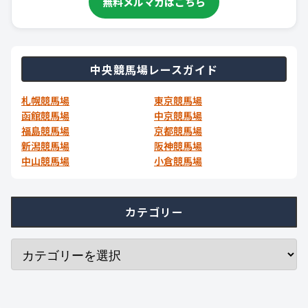
無料メルマガはこちら
中央競馬場レースガイド
札幌競馬場
東京競馬場
函館競馬場
中京競馬場
福島競馬場
京都競馬場
新潟競馬場
阪神競馬場
中山競馬場
小倉競馬場
カテゴリー