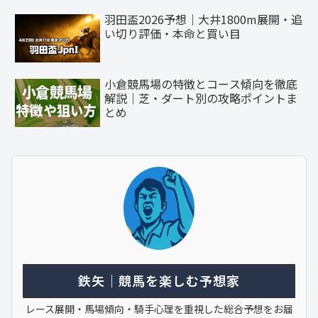
羽田盃2026予想｜大井1800m展開・追
い切り評価・本命と買い目
小倉競馬場の特徴とコース傾向を徹底
解説｜芝・ダート別の攻略ポイントま
とめ
鉄矢｜競馬を楽しむ予想家
レース展開・馬場傾向・騎手心理を重視した総合予想をお届