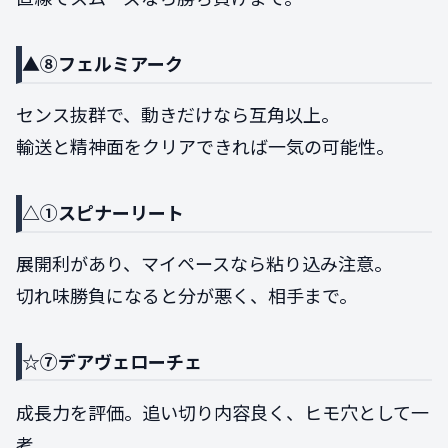
▲⑧フェルミアーク
センス抜群で、動きだけなら互角以上。
輸送と精神面をクリアできれば一気の可能性。
△①スピナーリート
展開利があり、マイペースなら粘り込み注意。
切れ味勝負になると分が悪く、相手まで。
☆⑦デアヴェローチェ
成長力を評価。追い切り内容良く、ヒモ穴として一
考。