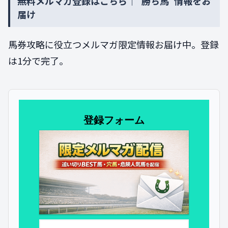
無料メルマガ登録はこちら｜“勝ち馬”情報をお
届け
馬券攻略に役立つメルマガ限定情報お届け中。登録
は1分で完了。
登録フォーム