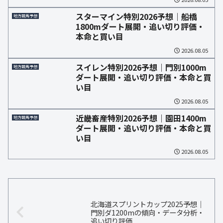
スターマイン特別2026予想｜船橋
地方競馬予想
1800mダート展開・追い切り評価・
本命と買い目
2026.08.05
スイレン特別2026予想｜門別1000m
地方競馬予想
ダート展開・追い切り評価・本命と買
い目
2026.08.05
近畿畜産特別2026予想｜園田1400m
地方競馬予想
ダート展開・追い切り評価・本命と買
い目
2026.08.05
北海道スプリントカップ2025予想｜
門別ダ1200mの傾向・データ分析・
追い切り評価