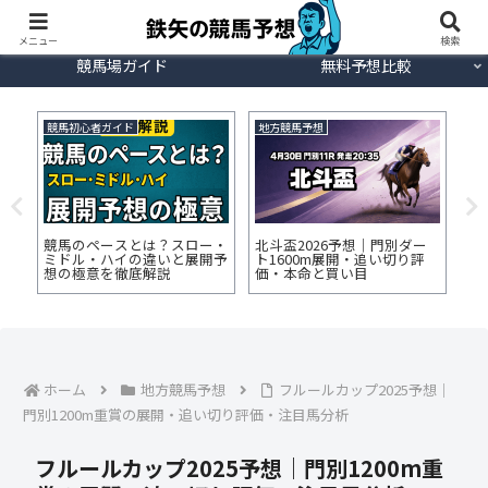
今週の競馬予想
重賞日程
メニュー
検索
競馬場ガイド
無料予想比較
競馬初心者ガイド
地方競馬予想
地
AI
競馬のペースとは？スロー・
北斗盃2026予想｜門別ダー
羽
当に
ミドル・ハイの違いと展開予
ト1600m展開・追い切り評
1
想の極意を徹底解説
価・本命と買い目
本
ホーム
地方競馬予想
フルールカップ2025予想｜
門別1200m重賞の展開・追い切り評価・注目馬分析
フルールカップ2025予想｜門別1200m重