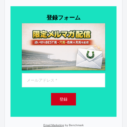
登録フォーム
登録
Email Marketing
by Benchmark