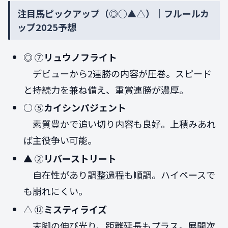
注目馬ピックアップ（◎○▲△）｜フルールカ
ップ2025予想
◎ ⑦
リュウノフライト
デビューから2連勝の内容が圧巻。スピード
と持続力を兼ね備え、重賞連勝が濃厚。
○ ⑤
カイシンパジェント
素質豊かで追い切り内容も良好。上積みあれ
ば主役争い可能。
▲ ②
リバーストリート
自在性があり調整過程も順調。ハイペースで
も崩れにくい。
△ ⑫
ミスティライズ
末脚の伸び光り、距離延長もプラス。展開次