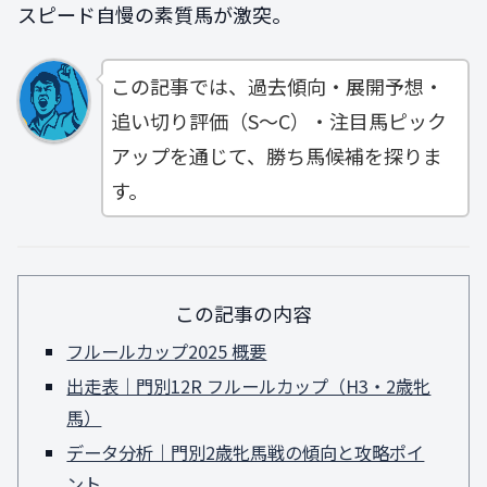
スピード自慢の素質馬が激突。
この記事では、過去傾向・展開予想・
追い切り評価（S〜C）・注目馬ピック
アップを通じて、勝ち馬候補を探りま
す。
この記事の内容
フルールカップ2025 概要
出走表｜門別12R フルールカップ（H3・2歳牝
馬）
データ分析｜門別2歳牝馬戦の傾向と攻略ポイ
ント