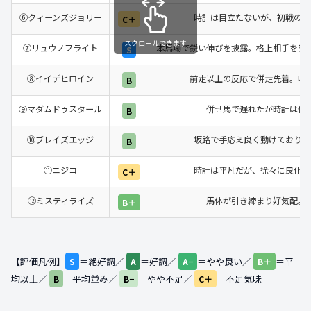
⑥クィーンズジョリー
時計は目立たないが、初戦の反
C＋
スクロールできます
⑦リュウノフライト
本馬場で鋭い伸びを披露。格上相手を突
S
⑧イイデヒロイン
前走以上の反応で併走先着。叩
B
⑨マダムドゥスタール
併せ馬で遅れたが時計は優
B
⑩ブレイズエッジ
坂路で手応え良く動けており状
B
⑪ニジコ
時計は平凡だが、徐々に良化。
C＋
⑫ミスティライズ
馬体が引き締まり好気配。
B＋
【評価凡例】
＝絶好調／
＝好調／
＝やや良い／
＝平
S
A
A−
B＋
均以上／
＝平均並み／
＝やや不足／
＝不足気味
B
B−
C＋