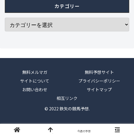
カテゴリー
無料メルマガ
無料予想サイト
サイトについて
プライバシーポリシー
お問い合わせ
サイトマップ
相互リンク
© 2022 鉄矢の競馬予想.
今週の予想