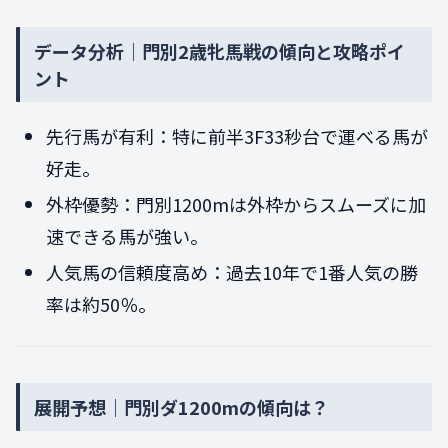
データ分析｜門別2歳牝馬戦の傾向と攻略ポイ
ント
先行馬が有利：特に前半3F33秒台で運べる馬が
好走。
外枠優勢：門別1200mは外枠からスムーズに加
速できる馬が強い。
人気馬の信頼度高め：過去10年で1番人気の勝
率は約50％。
展開予想｜門別ダ1200mの傾向は？