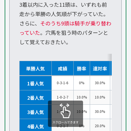
3着以内に入った11頭は、いずれも前
走から単勝の人気順が下がっていた。
さらに、
そのうち9頭は騎手が乗り替わ
っていた
。穴馬を狙う時のパターンと
して覚えておきたい。
単勝人気
成績
勝率
連対率
3着内率
1番人気
0-3-1-6
0%
30.0%
40.0%
2番人気
1-0-2-7
10.0%
10.0%
30.0%
3番人気
1-2-1-6
10.0%
30.0%
40.0%
スクロールできます
4番人気
0-2-1-7
0%
20.0%
30.0%