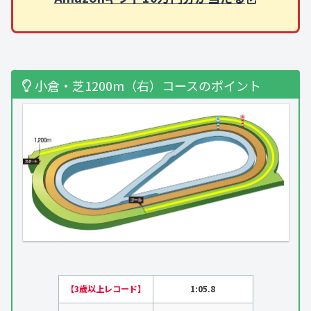
小倉・芝1200m（右）コースのポイント
【3歳以上レコード】
1:05.8