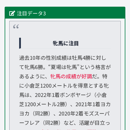
注目データ3
牝馬に注目
過去10年の性別成績は牡馬4勝に対し
て牝馬6勝。“夏場は牝馬”という格言が
あるように、
牝馬の成績が好調
だ。特
に小倉芝1200メートルを得意とする牝
馬は、2022年1着ボンボヤージ（小倉
芝1200メートル2勝）、2021年1着ヨカ
ヨカ（同2勝）、2020年2着モズスーパ
ーフレア（同2勝）など、活躍が目立っ