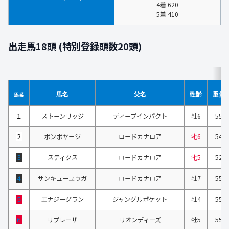
4着 620
5着 410
出走馬18頭 (特別登録頭数20頭)
馬名
父名
性齢
重量
馬番
１
ストーンリッジ
ディープインパクト
牡6
55
２
ボンボヤージ
ロードカナロア
牝
6
54
３
スティクス
ロードカナロア
牝
5
52
４
サンキューユウガ
ロードカナロア
牡7
55
５
エナジーグラン
ジャングルポケット
牡4
55
６
リプレーザ
リオンディーズ
牡5
55