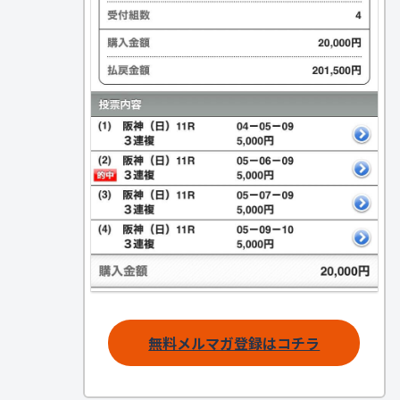
無料メルマガ登録はコチラ