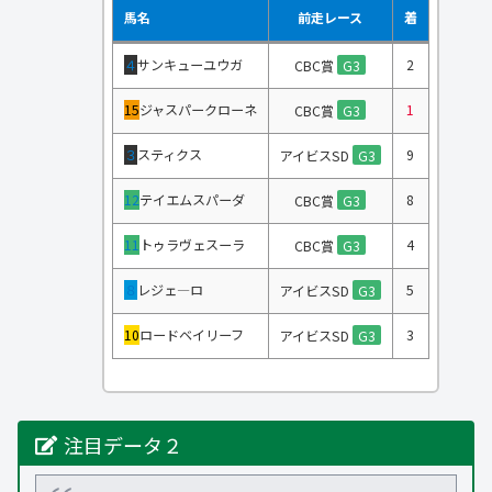
馬名
前走レース
着
４
サンキューユウガ
2
CBC賞
G3
15
ジャスパークローネ
1
CBC賞
G3
３
スティクス
9
アイビスSD
G3
12
テイエムスパーダ
8
CBC賞
G3
11
トゥラヴェスーラ
4
CBC賞
G3
８
レジェ―ロ
5
アイビスSD
G3
10
ロードベイリーフ
3
アイビスSD
G3
注目データ２