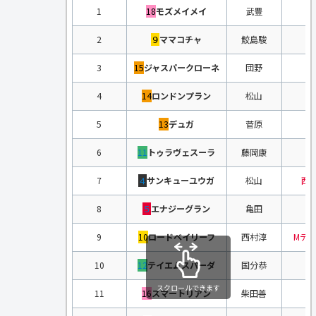
1
18
モズメイメイ
武豊
松
2
９
ママコチャ
鮫島駿
な
3
15
ジャスパークローネ
団野
な
4
14
ロンドンプラン
松山
な
5
13
デュガ
菅原
な
6
11
トゥラヴェスーラ
藤岡康
な
7
４
サンキューユウガ
松山
西
8
５
エナジーグラン
亀田
な
9
10
ロードベイリーフ
西村淳
Mデ
10
12
テイエムスパーダ
国分恭
今
スクロールできます
11
16
スマートリアン
柴田善
な