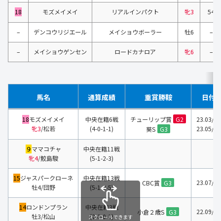
18
モズメイメイ
リアルインパクト
牝
3
54
–
デンコウリジエール
メイショウボーラー
牡6
–
–
メイショウゲンセン
ロードカナロア
牝
6
–
馬名
通算成績
重賞勝鞍
日付
18
モズメイメイ
中央在籍6戦
チューリップ賞
G2
23.03/04
牝3
/松若
(4-0-1-1)
23.05/27
葵S
G3
９
ママコチャ
中央在籍11戦
牝4
/鮫島駿
(5-1-2-3)
15
ジャスパークローネ
中央在籍13戦
23.07/02
CBC賞
G3
牡4/団野
(5-1-2-5)
14
ロンドンプラン
中央在籍3戦
22.09/04
小倉２歳S
G3
牡3/松山
(2-0-0-1)
スクロールできます