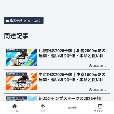
重賞予想（GⅡ・GⅢ）
関連記事
札幌記念2026予想｜札幌2000m芝の
重賞予想（GⅡ・GⅢ）
展開・追い切り評価・本命と買い目
2026.08.10
中京記念2026予想｜中京1600m芝の
重賞予想（GⅡ・GⅢ）
展開・追い切り評価・本命と買い目
2026.08.10
新潟ジャンプステークス2026予想｜
重賞予想（GⅡ・GⅢ）
新潟3250m芝の展開・追い切り評
価・本命と買い目
今週の予想
ホーム
トップへ
サイドバー