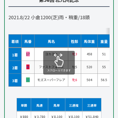
2021.8/22 小倉1200(芝)雨・稍重/18頭
着順
馬番
馬名
性齢
馬体重
重量
17
ヨカヨカ
牝3
458
51
1着
６
ファストフォース
牡5
520
55
鮫
2着
スクロールできます
12
モズスーパーフレア
牝6
504
56.5
3着
単勝
馬連
馬単
三連複
三連単
￥880
￥3,780
￥8,100
￥8,100
￥51,840