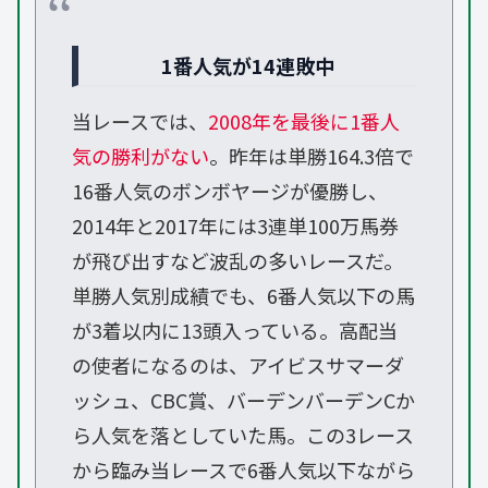
1番人気が14連敗中
当レースでは、
2008年を最後に1番人
気の勝利がない
。昨年は単勝164.3倍で
16番人気のボンボヤージが優勝し、
2014年と2017年には3連単100万馬券
が飛び出すなど波乱の多いレースだ。
単勝人気別成績でも、6番人気以下の馬
が3着以内に13頭入っている。高配当
の使者になるのは、アイビスサマーダ
ッシュ、CBC賞、バーデンバーデンCか
ら人気を落としていた馬。この3レース
から臨み当レースで6番人気以下ながら