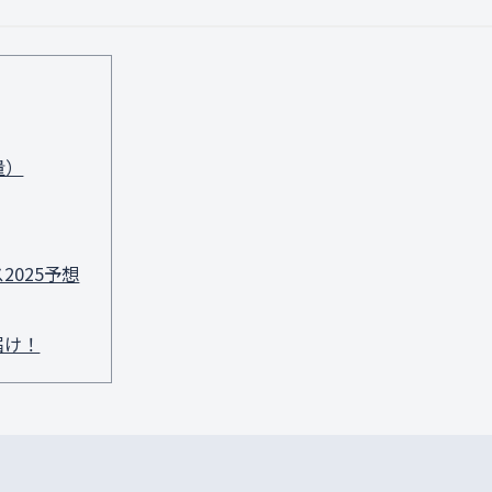
量）
025予想
届け！