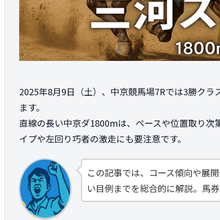
2025年8月9日（土）、中京競馬場7Rでは3勝ク
ます。
直線の長い中京ダ1800mは、ペースや位置取り
イプや左回り巧者の激走にも要注意です。
この記事では、コース傾向や展開
い目例までを総合的に解説。馬券