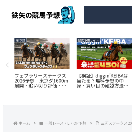
競馬場ガイド
競馬予想サイト
ー
福島競馬場の特徴とコー
【検証】ニジュウマル｜
・
ス傾向を初心者向けに解
AI×185人馬券師の実力は
ト
説｜距離別攻略ポイント
本物？評判・的中実績を
も紹介
徹底調査
ホーム
一般レース・L・OP予想
三河ステークス20