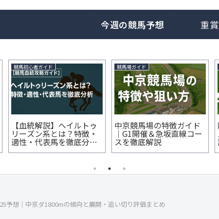
今週の競馬予想
重賞
競馬場ガイド
競馬場ガイド
函館競馬場の特徴を徹底
中山競馬場の特徴を初心
解説｜芝・ダート傾向と
者向けに解説｜急坂と小
洋芝適性・攻略ポイント
回りが鍵を握る名勝負の
まとめ
舞台
25予想｜中京ダ1800mの傾向と展開・追い切り評価まとめ