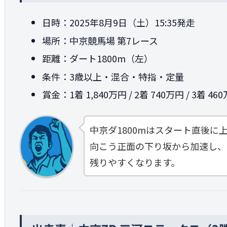
日時：2025年8月9日（土）15:35発走
場所：中京競馬場 第7レース
距離：ダート1800m（左）
条件：3歳以上・混合・特指・定量
賞金：1着 1,840万円 / 2着 740万円 / 3着 460
中京ダ1800mはスタート直後
向こう正面の下り坂から加速し、
残りやすくなります。