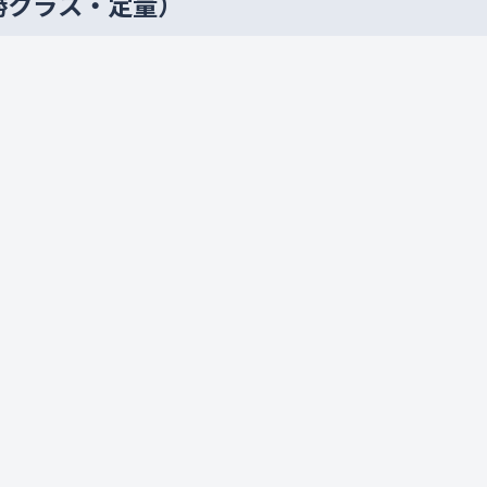
勝クラス・定量）