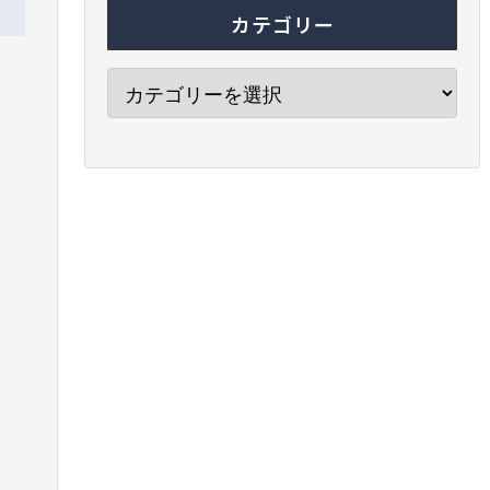
カテゴリー