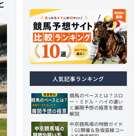
と
人気記事ランキング
競馬のペースとは？スロ
ー・ミドル・ハイの違い
と展開予想の極意を徹底
解説
中京競馬場の特徴ガイド
｜G1開催＆急坂直線コー