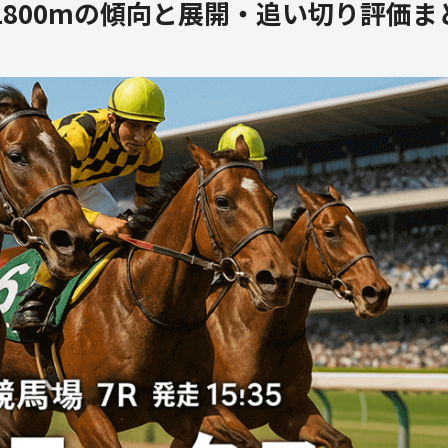
1800mの傾向と展開・追い切り評価ま