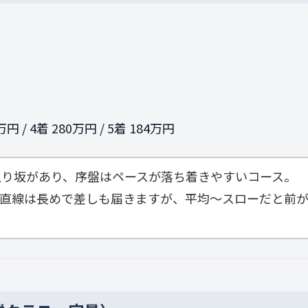
万円 / 4着 280万円 / 5着 184万円
に上り坂があり、序盤はペースが落ち着きやすいコース。
直線は長めで差しも届きますが、平均〜スローだと前