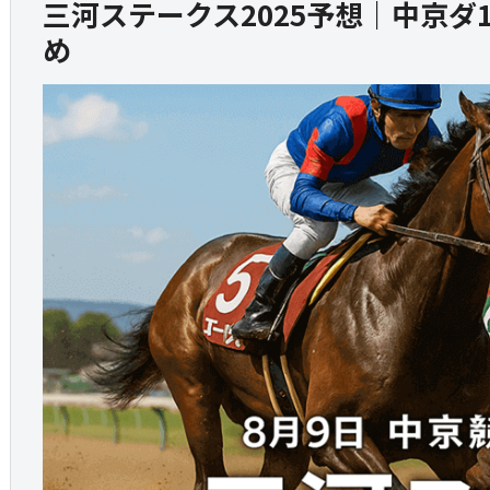
三河ステークス2025予想｜中京ダ
め