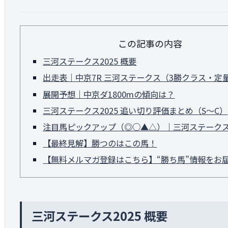
この記事の内容
三河ステークス2025 概要
出走表｜中京7R 三河ステークス（3勝クラス・定
展開予想｜中京ダ1800mの傾向は？
三河ステークス2025 追い切り評価まとめ（S〜C）
注目馬ピックアップ（◎○▲△）｜三河ステークス2
【最終見解】勝つのはこの馬！
【無料メルマガ登録はこちら】“勝ち馬”情報をお
三河ステークス2025 概要