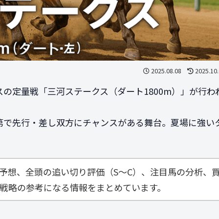
2025.08.08
2025.10
ラスの定量戦「三河ステークス（ダート1800m）」が行わ
次第で先行・差し双方にチャンスがある舞台。夏場に強い
予想、全頭の追い切り評価（S〜C）、注目馬の分析、
戦略の参考になる情報をまとめています。