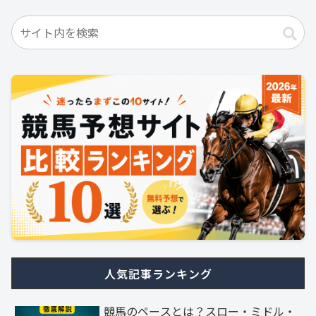
人気記事ランキング
競馬のペースとは？スロー・ミドル・