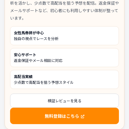
析を活かし、少点数で高配当を狙う予想を配信。返金保証や
メールサポートなど、初心者にも利用しやすい体制が整って
います。
女性馬券師が中心
独自の視点でレースを分析
安心サポート
返金保証やメール相談に対応
高配当実績
少点数で高配当を狙う予想スタイル
検証レビューを見る
無料登録はこちら