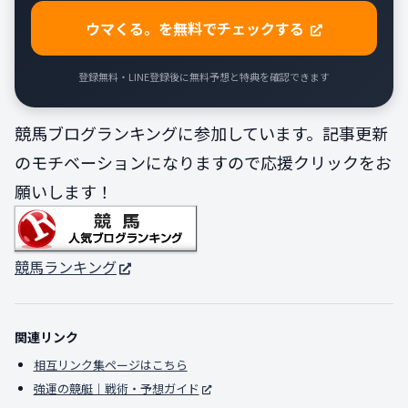
ウマくる。を無料でチェックする
登録無料・LINE登録後に無料予想と特典を確認できます
競馬ブログランキングに参加しています。記事更新
のモチベーションになりますので応援クリックをお
願いします！
競馬ランキング
関連リンク
相互リンク集ページはこちら
強運の競艇｜戦術・予想ガイド