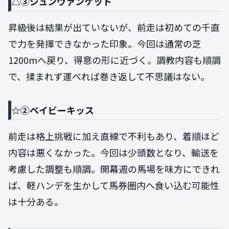
△③ジュンヴァンケット
昇級後は結果が出ていないが、前走は初めての千直
で力を発揮できなかった印象。今回は通常の芝
1200mへ戻り、得意の形に近づく。調教内容も順調
で、揉まれず運べれば巻き返して不思議はない。
☆②ベイビーキッス
前走は格上挑戦に加え直線で不利もあり、着順ほど
内容は悪くなかった。今回は少頭数となり、輸送を
考慮した調整も順調。開幕週の馬場を味方にできれ
ば、軽ハンデを生かして馬券圏内へ食い込む可能性
は十分ある。