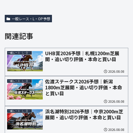
一般レース・L・OP予想
関連記事
UHB賞2026予想｜札幌1200m芝展
一般レース・L・OP予想
開・追い切り評価・本命と買い目
2026.08.08
佐渡ステークス2026予想｜新潟
一般レース・L・OP予想
1800m芝展開・追い切り評価・本命
と買い目
2026.08.08
浜名湖特別2026予想｜中京2000m芝
一般レース・L・OP予想
展開・追い切り評価・本命と買い目
2026.08.08