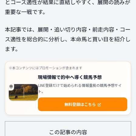
とコース適性が結果に直結しやすく、展開の読みが
重要な一戦です。
本記事では、展開・追い切り内容・前走内容・コー
ス適性を総合的に分析し、本命馬と買い目を紹介し
ます。
※本コンテンツにはプロモーションが含まれます
現場情報で的中へ導く競馬予想
LINE登録だけで始められる情報重視の競馬予想サイ
ト。
無料登録はこちら
この記事の内容