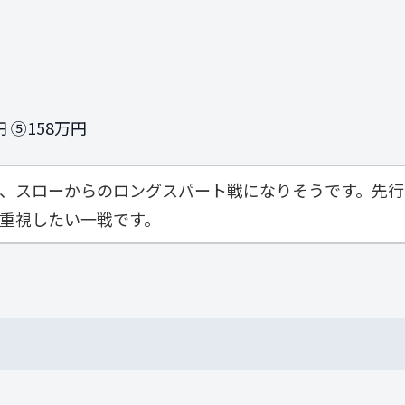
円 ⑤158万円
、スローからのロングスパート戦になりそうです。先行
重視したい一戦です。