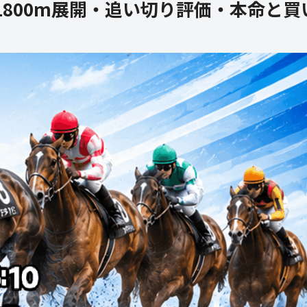
1800m展開・追い切り評価・本命と買