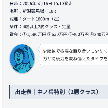
日時：2026年5月16日 15:10発走
場所：新潟競馬場／10R
距離：ダート1800m（左）
条件：4歳以上2勝クラス・定量
賞金：①1,580万円 ②630万円 ③400万円 ④240万
少頭数で極端な競り合いも少なく
力と持続力を兼ね備えたタイプを
出走表｜中ノ岳特別（2勝クラス）