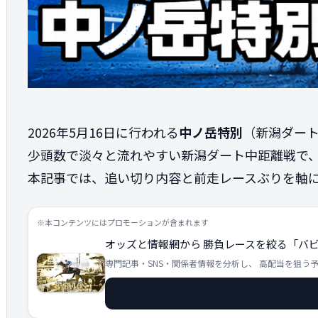
2026年5月16日に行われる
中ノ岳特別
（新潟ダート
少頭数で淡々と流れやすい新潟ダート中距離戦で
本記事では、追い切り内容と前走レースぶりを軸
※本コンテンツにはプロモーションが含まれます
オッズと情報網から 勝負レースを絞る「バ
専門記事・SNS・関係者情報を分析し、 高配当を狙う