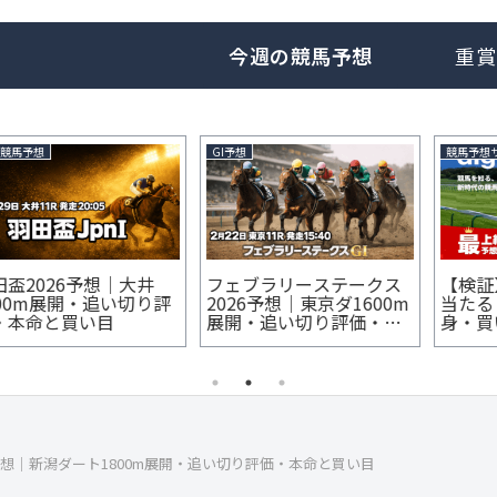
今週の競馬予想
重賞
競馬場ガイド
競馬場ガイド
中京競馬場の特徴ガイド
阪神競馬場の特徴とコー
｜G1開催＆急坂直線コー
ス傾向を初心者向けに解
スを徹底解説
説｜距離別の予想ポイン
トも紹介
予想｜新潟ダート1800m展開・追い切り評価・本命と買い目