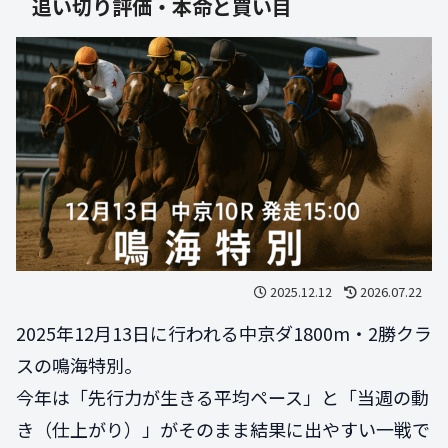
追い切り評価・本命と買い目
2025.12.12
2026.07.22
2025年12月13日に行われる中京ダ1800m・2勝クラ
スの鳴海特別。
今年は「先行力が生きる平均ペース」と「当週の動
き（仕上がり）」がそのまま結果に出やすい一戦で