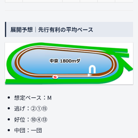
展開予想｜先行有利の平均ペース
想定ペース：M
逃げ：②①⑮
好位：⑩④⑬
中団：一団