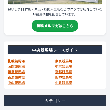
追い切りBEST馬・穴馬・危険人気馬など ブログでは紹介していな
い競馬情報を配信しています。
無料メルマガはこちら
中央競馬場レースガイド
札幌競馬場
東京競馬場
函館競馬場
中京競馬場
福島競馬場
京都競馬場
新潟競馬場
阪神競馬場
中山競馬場
小倉競馬場
カテゴリー