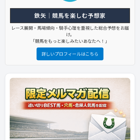
鉄矢｜競馬を楽しむ予想家
レース展開・馬場傾向・騎手心理を重視した総合予想をお届
け。
「競馬をもっと楽しみたいあなたへ！」
詳しいプロフィールはこちら