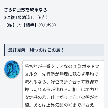
さらに点数を絞るなら
3連複1頭軸流し（6点）
【軸】②【相手】①⑬⑮⑯
最終見解｜勝つのはこの馬！
勝ち筋が一番クリアなのは②
ポッドフ
ォルク
。先行勢が無理に競らず平均で
流れるなら、好位で折り合って直線で
押し切れる形が作れる。相手は地力と
安定感の⑮、仕上がり上向きの⑯が本
線。あとは上昇気配の⑬まで押さえ