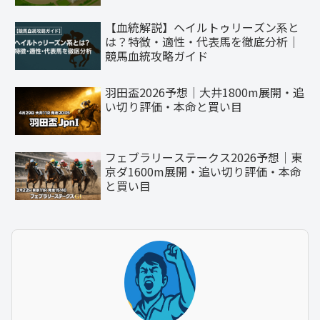
【血統解説】ヘイルトゥリーズン系と
は？特徴・適性・代表馬を徹底分析｜
競馬血統攻略ガイド
羽田盃2026予想｜大井1800m展開・追
い切り評価・本命と買い目
フェブラリーステークス2026予想｜東
京ダ1600m展開・追い切り評価・本命
と買い目