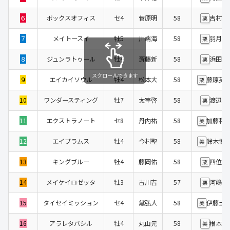
６
ボックスオフィス
セ4
菅原明
58
吉村
栗
７
メイトースイ
牡5
川端海
58
羽月
栗
８
ジュンラトゥール
牡4
斎藤新
58
浜田
栗
スクロールできます
９
エイカイソウル
牡4
松本大
58
藤原英
栗
10
ワンダースティング
牡7
太宰啓
58
渡辺
栗
11
エクストラノート
セ8
丹内祐
58
加藤和
美
12
エイブラムス
牡4
今村聖
58
鈴木慎
美
13
キングブルー
牡4
藤岡佑
58
四位
栗
14
メイケイロゼッタ
牡3
古川吉
57
河嶋
栗
15
タイセイミッション
セ4
黛弘人
58
伊藤圭
美
16
アラレタバシル
牡4
丸山元
58
根本
美