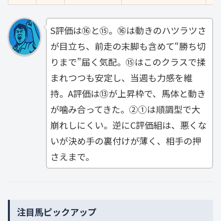
S評価は⑯と⑮。⑯は動きのハツラツさ
が目立ち、前走の末脚も含めて“勝ち切
りまで”届く気配。⑮はこのクラスで揉
まれつつも安定し、当週も力感を維
持。A評価は⑬が上昇枠で、馬体と動き
が噛み合ってきた。②①は順調型で大
崩れしにくい。逆にC評価組は、悪くな
いが決め手の裏付けが薄く、相手の押
さえまで。
注目馬ピックアップ