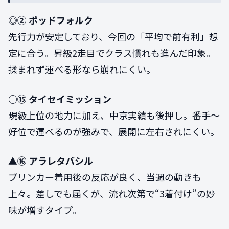
◎② ポッドフォルク
先行力が安定しており、今回の「平均で前有利」想
定に合う。昇級2走目でクラス慣れも進んだ印象。
揉まれず運べる形なら崩れにくい。
○⑮ タイセイミッション
現級上位の地力に加え、中京実績も後押し。番手〜
好位で運べるのが強みで、展開に左右されにくい。
▲⑯ アラレタバシル
ブリンカー着用後の反応が良く、当週の動きも
上々。差しでも届くが、流れ次第で“3着付け”の妙
味が増すタイプ。