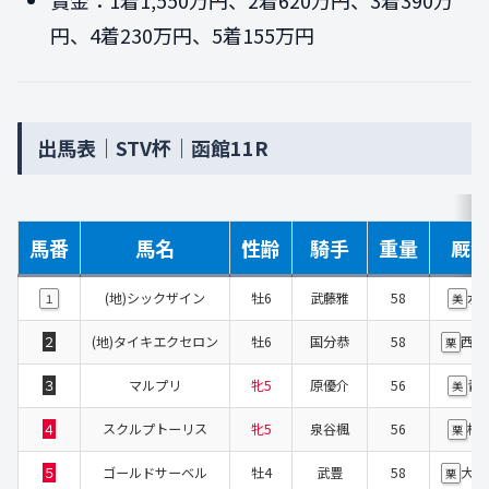
賞金：1着1,550万円、2着620万円、3着390万
円、4着230万円、5着155万円
出馬表｜STV杯｜函館11R
馬番
馬名
性齢
騎手
重量
厩
(地)シックザイン
牡6
武藤雅
58
水
１
美
２
(地)タイキエクセロン
牡6
国分恭
58
西園
栗
３
マルプリ
牝5
原優介
56
青
美
４
スクルプトーリス
牝5
泉谷楓
56
松
栗
５
ゴールドサーベル
牡4
武豊
58
大久
栗