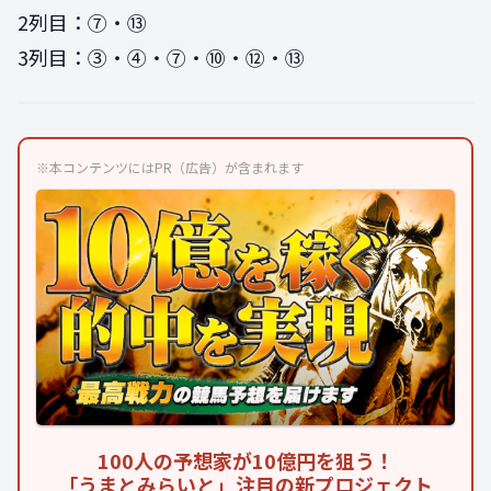
2列目：⑦・⑬
3列目：③・④・⑦・⑩・⑫・⑬
※本コンテンツにはPR（広告）が含まれます
100人の予想家が10億円を狙う！
「うまとみらいと」注目の新プロジェクト