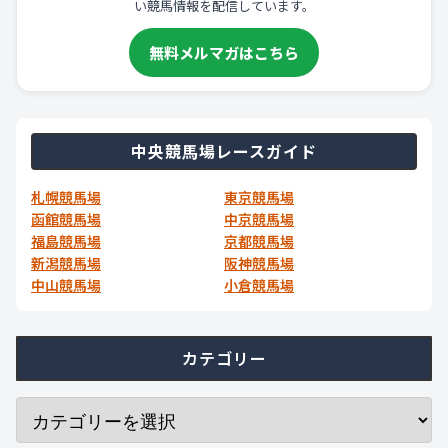
い競馬情報を配信しています。
無料メルマガはこちら
中央競馬場レースガイド
札幌競馬場
東京競馬場
函館競馬場
中京競馬場
福島競馬場
京都競馬場
新潟競馬場
阪神競馬場
中山競馬場
小倉競馬場
カテゴリー