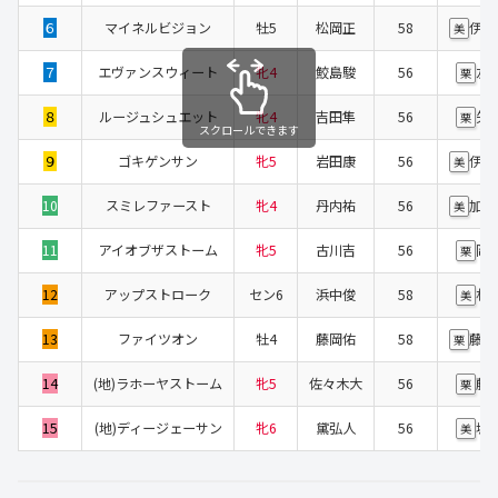
６
マイネルビジョン
牡5
松岡正
58
伊藤
美
７
エヴァンスウィート
牝4
鮫島駿
56
友
栗
８
ルージュシュエット
牝4
吉田隼
56
矢
栗
スクロールできます
９
ゴキゲンサン
牝5
岩田康
56
伊藤
美
10
スミレファースト
牝4
丹内祐
56
加藤
美
11
アイオブザストーム
牝5
古川吉
56
岡
栗
12
アップストローク
セン6
浜中俊
58
杉
美
13
ファイツオン
牡4
藤岡佑
58
藤岡
栗
14
(地)ラホーヤストーム
牝5
佐々木大
56
藤
栗
15
(地)ディージェーサン
牝6
黛弘人
56
堀
美