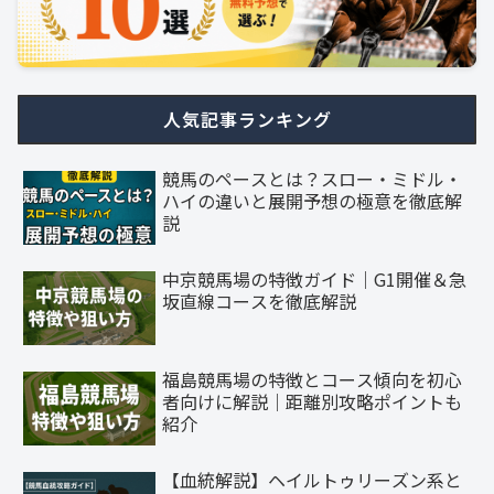
人気記事ランキング
競馬のペースとは？スロー・ミドル・
ハイの違いと展開予想の極意を徹底解
説
中京競馬場の特徴ガイド｜G1開催＆急
坂直線コースを徹底解説
福島競馬場の特徴とコース傾向を初心
者向けに解説｜距離別攻略ポイントも
紹介
【血統解説】ヘイルトゥリーズン系と