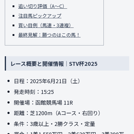
追い切り評価（A〜C）
注目馬ピックアップ
買い目例（馬連・3連複）
最終見解：勝つのはこの馬！
レース概要と開催情報｜STV杯2025
日程：2025年6月21日（土）
発走時刻：15:25
開催場：函館競馬場 11R
距離：芝1200m（Aコース・右回り）
条件：3歳以上・2勝クラス・定量