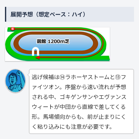
展開予想（想定ペース：ハイ）
逃げ候補は⑭ラホーヤストームと⑬フ
ァイツオン。序盤から速い流れが予想
される中、ゴキゲンサンやエヴァンス
ウィートが中団から直線で差してくる
形。馬場傾向からも、前が止まりにく
く粘り込みにも注意が必要です。