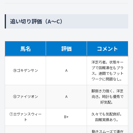
追い切り評価（A〜C）
馬名
評価
コメント
洋芝巧者。状態キー
プで函館滞在もプラ
⑨ゴキゲンサン
A
ス。連闘でもフット
ワークに問題なし。
脚捌き力強く、洋芝
⑬ファイツオン
A
向き。時計も優秀で
好気配。
⑦エヴァンスウィー
久々でも気配良好。
B+
ト
函館実績あり。
動きスムーズで滞在