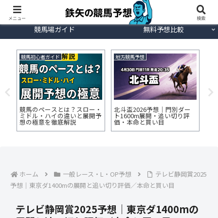
今週の競馬予想
重賞日程
メニュー
検索
競馬場ガイド
無料予想比較
競馬初心者ガイド
地方競馬予想
地
AI
競馬のペースとは？スロー・
北斗盃2026予想｜門別ダー
羽
当に
ミドル・ハイの違いと展開予
ト1600m展開・追い切り評
1
想の極意を徹底解説
価・本命と買い目
本
ホーム
一般レース・L・OP予想
テレビ静岡賞2025
予想｜東京ダ1400mの展開と追い切り評価／本命と買い目
テレビ静岡賞2025予想｜東京ダ1400mの