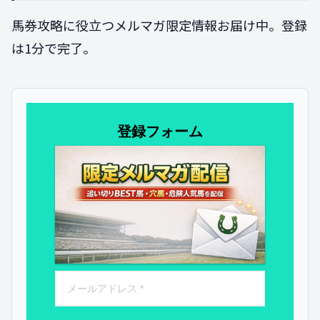
馬券攻略に役立つメルマガ限定情報お届け中。登録
は1分で完了。
登録フォーム