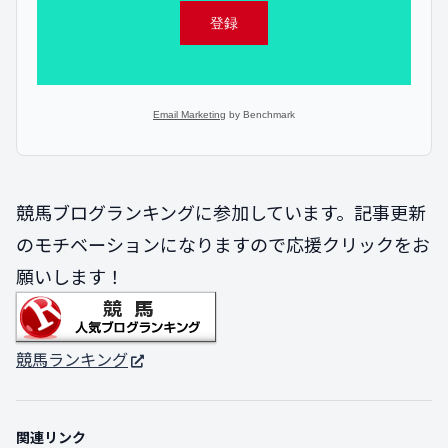
登録
Email Marketing
by Benchmark
競馬ブログランキングに参加しています。記事更新
のモチベーションになりますので応援クリックをお
願いします！
競馬ランキング
関連リンク