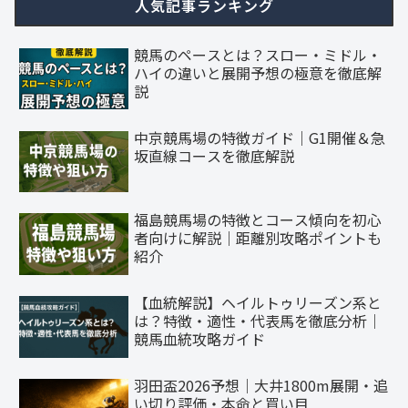
人気記事ランキング
競馬のペースとは？スロー・ミドル・
ハイの違いと展開予想の極意を徹底解
説
中京競馬場の特徴ガイド｜G1開催＆急
坂直線コースを徹底解説
福島競馬場の特徴とコース傾向を初心
者向けに解説｜距離別攻略ポイントも
紹介
【血統解説】ヘイルトゥリーズン系と
は？特徴・適性・代表馬を徹底分析｜
競馬血統攻略ガイド
羽田盃2026予想｜大井1800m展開・追
い切り評価・本命と買い目