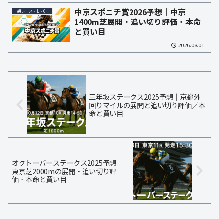
中京スポニチ賞2026予想｜中京
一般レース・L・OP予想
1400m芝展開・追い切り評価・本命
と買い目
2026.08.01
三年坂ステークス2025予想｜京都外
回りマイルの展開と追い切り評価／本
命と買い目
オクトーバーステークス2025予想｜
東京芝2000mの展開・追い切り評
価・本命と買い目