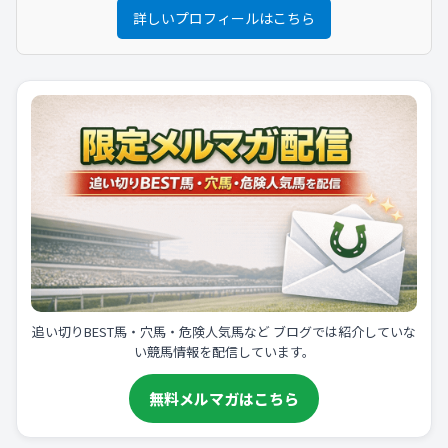
詳しいプロフィールはこちら
追い切りBEST馬・穴馬・危険人気馬など ブログでは紹介していな
い競馬情報を配信しています。
無料メルマガはこちら