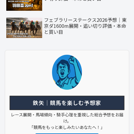
フェブラリーステークス2026予想｜東
京ダ1600m展開・追い切り評価・本命
と買い目
鉄矢｜競馬を楽しむ予想家
レース展開・馬場傾向・騎手心理を重視した総合予想をお届
け。
「競馬をもっと楽しみたいあなたへ！」