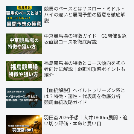
競馬のペースとは？スロー・ミドル・
ハイの違いと展開予想の極意を徹底解
説
中京競馬場の特徴ガイド｜G1開催＆急
坂直線コースを徹底解説
福島競馬場の特徴とコース傾向を初心
者向けに解説｜距離別攻略ポイントも
紹介
【血統解説】ヘイルトゥリーズン系と
は？特徴・適性・代表馬を徹底分析｜
競馬血統攻略ガイド
羽田盃2026予想｜大井1800m展開・追
い切り評価・本命と買い目