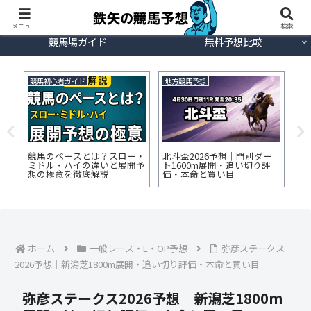
今週の競馬予想
重賞日程
メニュー
検索
競馬場ガイド
無料予想比較
競馬初心者ガイド
地方競馬予想
地
AI
競馬のペースとは？スロー・
北斗盃2026予想｜門別ダー
羽
当に
ミドル・ハイの違いと展開予
ト1600m展開・追い切り評
1
想の極意を徹底解説
価・本命と買い目
本
ホーム
一般レース・L・OP予想
弥彦ステークス
2026予想｜新潟芝1800m展開・追い切り評価・本命と買い目
弥彦ステークス2026予想｜新潟芝1800m