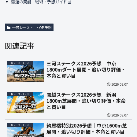
強運の競艇｜戦術・予想ガイド
一般レース・L・OP予想
関連記事
三河ステークス2026予想｜中京
一般レース・L・OP予想
1800mダート展開・追い切り評価・
本命と買い目
2026.08.07
関越ステークス2026予想｜新潟
一般レース・L・OP予想
1800m芝展開・追い切り評価・本命
と買い目
2026.08.07
納屋橋特別2026予想｜中京1600m芝
一般レース・L・OP予想
展開・追い切り評価・本命と買い目