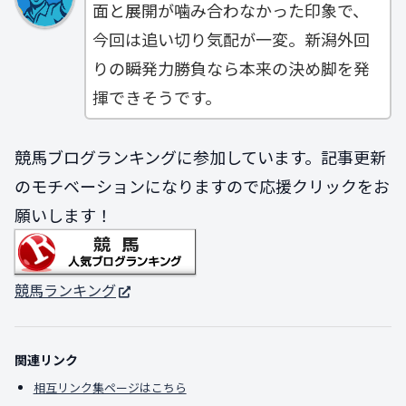
面と展開が噛み合わなかった印象で、
今回は追い切り気配が一変。新潟外回
りの瞬発力勝負なら本来の決め脚を発
揮できそうです。
競馬ブログランキングに参加しています。記事更新
のモチベーションになりますので応援クリックをお
願いします！
競馬ランキング
関連リンク
相互リンク集ページはこちら