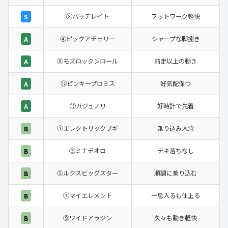
⑧バッデレイト
フットワーク軽快
S
④ピックアチェリー
シャープな脚捌き
A
⑪モズロックンロール
前走以上の動き
A
⑫ピンキープロミス
好気配保つ
A
⑮ガジュノリ
好時計で先着
A
①エレクトリックブギ
乗り込み入念
B
③ミナデオロ
デキ落ちなし
B
⑤ルクスビッグスター
順調に乗り込む
B
⑦マイエレメント
一息入るも仕上る
B
⑨ワイドアラジン
久々も動き軽快
B