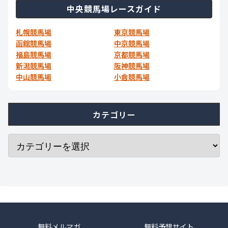
中央競馬場レースガイド
札幌競馬場
東京競馬場
函館競馬場
中京競馬場
福島競馬場
京都競馬場
新潟競馬場
阪神競馬場
中山競馬場
小倉競馬場
カテゴリー
無料メルマガ
無料予想サイト