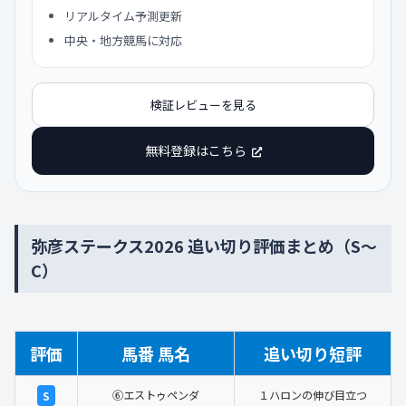
リアルタイム予測更新
中央・地方競馬に対応
検証レビューを見る
無料登録はこちら
弥彦ステークス2026 追い切り評価まとめ（S〜
C）
評価
馬番 馬名
追い切り短評
⑥エストゥペンダ
１ハロンの伸び目立つ
S