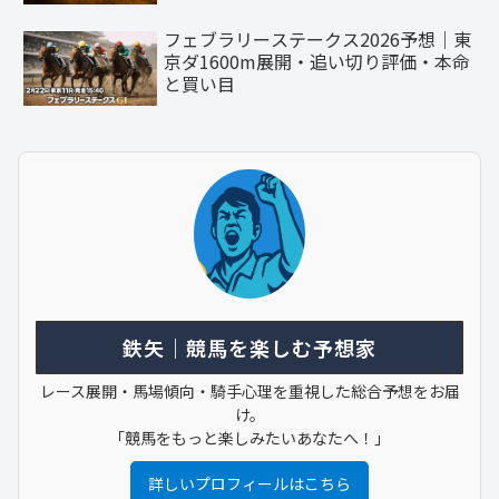
フェブラリーステークス2026予想｜東
京ダ1600m展開・追い切り評価・本命
と買い目
鉄矢｜競馬を楽しむ予想家
レース展開・馬場傾向・騎手心理を重視した総合予想をお届
け。
「競馬をもっと楽しみたいあなたへ！」
詳しいプロフィールはこちら