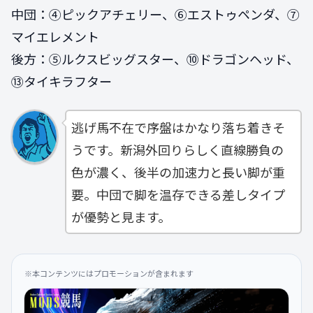
中団：④ピックアチェリー、⑥エストゥペンダ、⑦
マイエレメント
後方：⑤ルクスビッグスター、⑩ドラゴンヘッド、
⑬タイキラフター
逃げ馬不在で序盤はかなり落ち着きそ
うです。新潟外回りらしく直線勝負の
色が濃く、後半の加速力と長い脚が重
要。中団で脚を温存できる差しタイプ
が優勢と見ます。
※本コンテンツにはプロモーションが含まれます