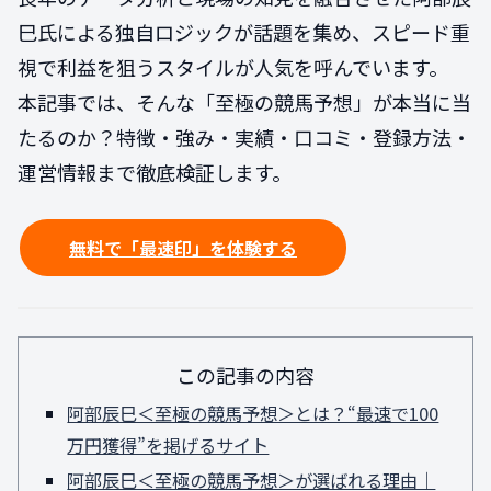
巳氏による独自ロジックが話題を集め、スピード重
視で利益を狙うスタイルが人気を呼んでいます。
本記事では、そんな「至極の競馬予想」が本当に当
たるのか？特徴・強み・実績・口コミ・登録方法・
運営情報まで徹底検証します。
無料で「最速印」を体験する
この記事の内容
阿部辰巳＜至極の競馬予想＞とは？“最速で100
万円獲得”を掲げるサイト
阿部辰巳＜至極の競馬予想＞が選ばれる理由｜