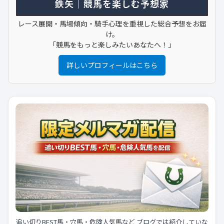
鉄矢｜競馬を楽しむ予想家
レース展開・馬場傾向・騎手心理を重視した総合予想をお届
け。
「競馬をもっと楽しみたいあなたへ！」
詳しいプロフィールはこちら
追い切りBEST馬・穴馬・危険人気馬など ブログでは紹介していな