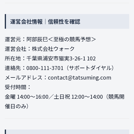
運営会社情報｜信頼性を確認
運営元：阿部辰巳＜至極の競馬予想＞
運営会社：株式会社ウォーク
所在地：千葉県浦安市猫実3-26-1 102
連絡先：0800-111-3701（サポートダイヤル）
メールアドレス：contact@tatsuming.com
受付時間：
金曜 14:00〜16:00／土日祝 12:00〜14:00（競馬開
催日のみ）