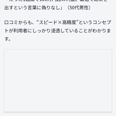
出すという言葉に偽りなし」（50代男性）
口コミからも、“スピード×高精度”というコンセプ
トが利用者にしっかり浸透していることがわかりま
す。