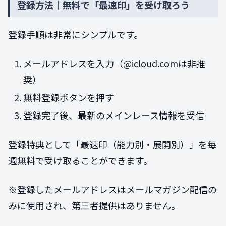
登録方法｜無料で「最速印」を受け取ろう
登録手順は非常にシンプルです。
メールアドレスを入力（@icloud.comは非推
奨）
無料登録ボタンを押す
登録完了後、最新のメインレース情報を受信
登録特典として「最速印（能力別・展開別）」を毎
週無料で受け取ることができます。
※登録したメールアドレスはメールマガジン配信の
みに使用され、第三者提供はありません。