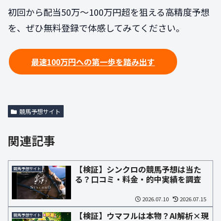
初回から配当50万〜100万円超を狙える高精度予想
を、ぜひ無料登録で体感してみてください。
最速100万円への第一歩を踏み出す
競馬予想サイト
関連記事
【検証】シンクロの競馬予想は当た
競馬予想サイト
る？口コミ・料金・的中実績を調査
2026.07.10
2026.07.15
【検証】ウマフルは本物？AI解析×現
競馬予想サイト