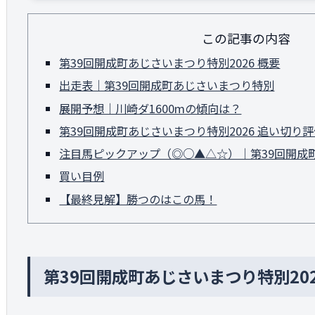
この記事の内容
第39回開成町あじさいまつり特別2026 概要
出走表｜第39回開成町あじさいまつり特別
展開予想｜川崎ダ1600mの傾向は？
第39回開成町あじさいまつり特別2026 追い切り
注目馬ピックアップ（◎○▲△☆）｜第39回開成
買い目例
【最終見解】勝つのはこの馬！
第39回開成町あじさいまつり特別202