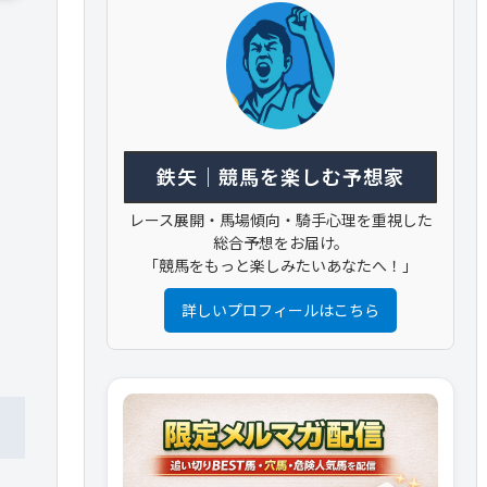
鉄矢｜競馬を楽しむ予想家
レース展開・馬場傾向・騎手心理を重視した
総合予想をお届け。
「競馬をもっと楽しみたいあなたへ！」
詳しいプロフィールはこちら