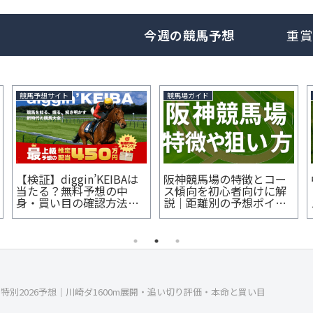
今週の競馬予想
重賞
競馬予想サイト
競馬場ガイド
【検証】diggin’KEIBAは
阪神競馬場の特徴とコー
当たる？無料予想の中
ス傾向を初心者向けに解
身・買い目の確認方法・
説｜距離別の予想ポイン
的中実例まとめ
トも紹介
特別2026予想｜川崎ダ1600m展開・追い切り評価・本命と買い目