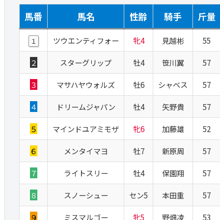
馬番
馬名
性齢
騎手
斤量
ツウエンティフォー
牝4
見越彬
55
１
２
スターグリップ
牡4
笹川翼
57
３
マサハヤウォルズ
牡6
シャベス
57
４
ドリームジャパン
牡4
矢野貴
57
５
マインドユアミモザ
牝6
加藤雄
52
６
メンタイマヨ
牡7
新原周
57
７
ライトスリー
牡4
保園翔
57
８
スノーシュー
セン5
本田重
57
９
ミスマルゴー
牝5
野畑凌
53