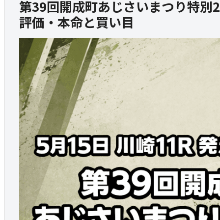
第39回開成町あじさいまつり特別2
評価・本命と買い目