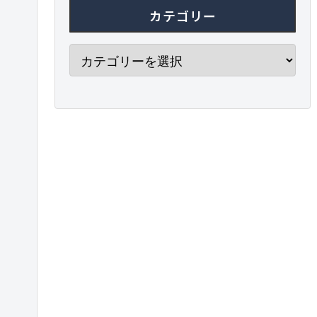
カテゴリー