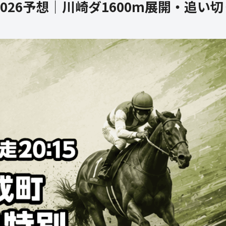
026予想｜川崎ダ1600m展開・追い切