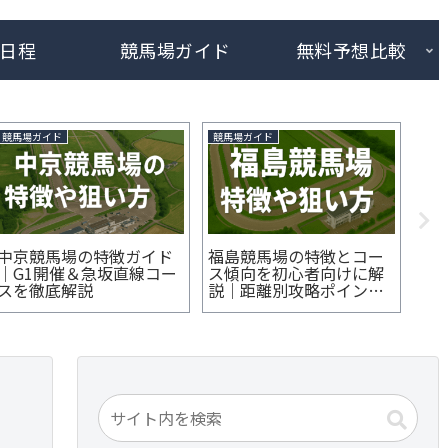
日程
競馬場ガイド
無料予想比較
競馬場ガイド
競馬場ガイド
競馬
中京競馬場の特徴ガイド
福島競馬場の特徴とコー
小
｜G1開催＆急坂直線コー
ス傾向を初心者向けに解
ス
スを徹底解説
説｜距離別攻略ポイント
ダ
も紹介
ま