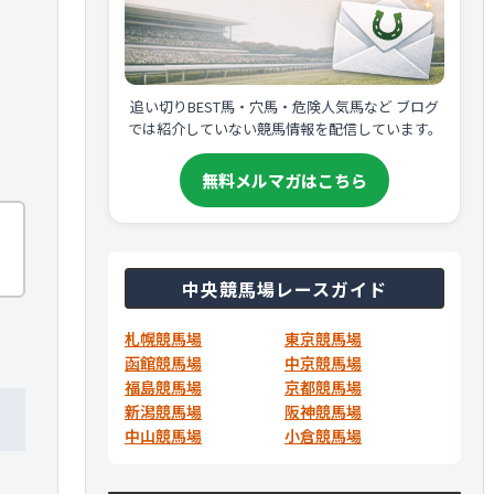
追い切りBEST馬・穴馬・危険人気馬など ブログ
では紹介していない競馬情報を配信しています。
無料メルマガはこちら
中央競馬場レースガイド
札幌競馬場
東京競馬場
函館競馬場
中京競馬場
福島競馬場
京都競馬場
新潟競馬場
阪神競馬場
中山競馬場
小倉競馬場