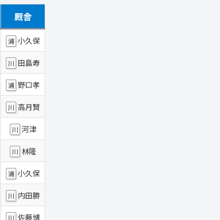
厩舎
小久保
浦
田島寿
川
野口孝
浦
高月賢
川
河津
川
林隆
川
小久保
浦
内田勝
川
佐藤博
川