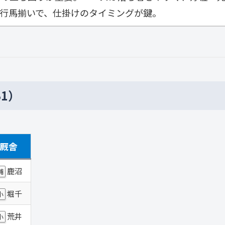
行馬揃いで、仕掛けのタイミングが鍵。
1）
厩舎
鹿沼
浦
堀千
小
荒井
小