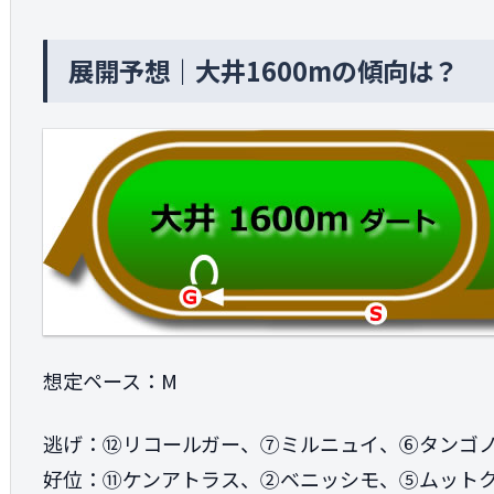
展開予想｜大井1600mの傾向は？
想定ペース：M
逃げ：⑫リコールガー、⑦ミルニュイ、⑥タンゴ
好位：⑪ケンアトラス、②ベニッシモ、⑤ムット