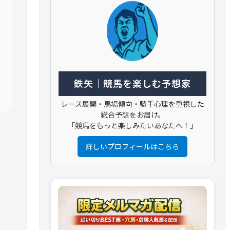
鉄矢｜競馬を楽しむ予想家
レース展開・馬場傾向・騎手心理を重視した
総合予想をお届け。
「競馬をもっと楽しみたいあなたへ！」
詳しいプロフィールはこちら