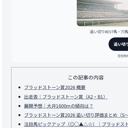
追い切りBEST馬・
追い切り
登録無
この記事の内容
ブラッドストーン賞2026 概要
出走表｜ブラッドストーン賞（A2・B1）
展開予想｜大井1600mの傾向は？
ブラッドストーン賞2026 追い切り評価まとめ（S
注目馬ピックアップ（◎○▲△☆）｜ブラッドス