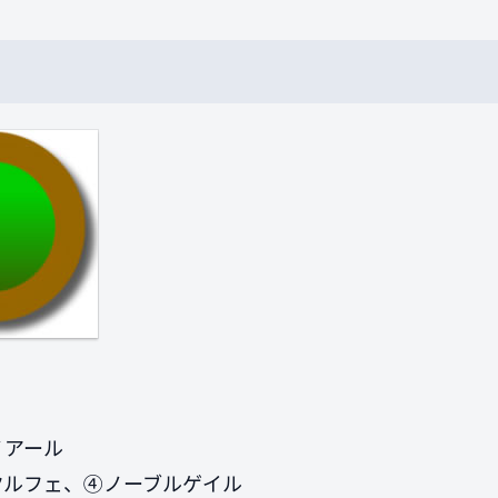
ノアール
クルフェ、④ノーブルゲイル