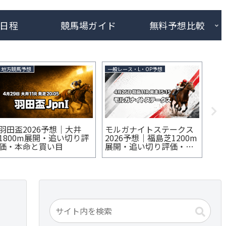
日程
競馬場ガイド
無料予想比較
競馬場ガイド
競馬場ガイド
競馬
阪神競馬場の特徴とコー
小倉競馬場の特徴とコー
福
ス傾向を初心者向けに解
ス傾向を徹底解説｜芝・
ス
説｜距離別の予想ポイン
ダート別の攻略ポイント
説
トも紹介
まとめ
も