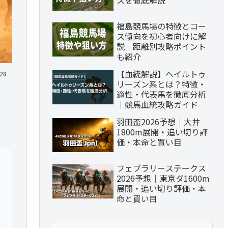
スを徹底解説
福島競馬場の特徴とコー
ス傾向を初心者向けに解
説｜距離別攻略ポイント
も紹介
【血統解説】ヘイルトゥ
.28
リーズン系とは？特徴・
適性・代表馬を徹底分析
｜競馬血統攻略ガイド
羽田盃2026予想｜大井
1800m展開・追い切り評
価・本命と買い目
フェブラリーステークス
2026予想｜東京ダ1600m
展開・追い切り評価・本
命と買い目