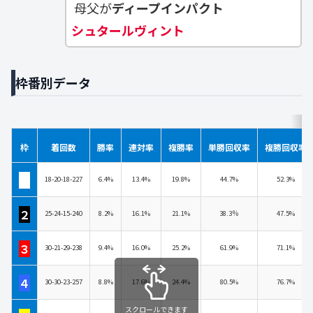
母父が
ディープインパクト
シュタールヴィント
枠番別データ
枠
着回数
勝率
連対率
複勝率
単勝回収率
複勝回収率
１
18-20-18-227
6.4%
13.4%
19.8%
44.7%
52.3%
２
25-24-15-240
8.2%
16.1%
21.1%
38.3％
47.5%
３
30-21-29-238
9.4%
16.0%
25.2%
61.9%
71.1%
４
30-30-23-257
8.8%
17.6%
24.4%
80.5%
76.7%
スクロールできます