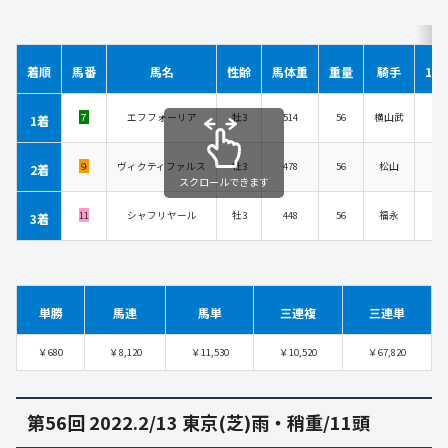
着順
馬番
馬名
性齢
馬体重
重量
騎手
1着
７
エフフォーリア
牡3
514
56
横山武
1着
９
ヴィクティファルス
牡3
478
56
松山
2着
スクロールできます
11
シャフリヤール
牡3
448
56
福永
3着
単勝
馬連
馬単
三連複
三連単
￥680
￥8,120
￥11,530
￥10,520
￥67,820
第56回 2022.2/13 東京(芝)雨・稍重/11頭