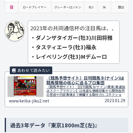
12
ロードプレイヤー
グレーターロンドン
牡3
56
田辺
2023年の共同通信杯の注目馬は、、
・ダノンザタイガー
(牡3)川田将雅
・タスティエーラ
(牡3)福永
・レイベリング
(牡3)Mデムーロ
〈競馬予想サイト〉日刊競馬９(ナイン)は
競馬情報の核心に迫るプロ集団
〈競馬予想サイト〉【日刊競馬９(ナイン)栗東/美浦独
占スクープマガジン】は地道な情報収集から関係各所
の思惑や内部事情まで網羅する取材力とコネクション
を武器に競馬情報の核心に迫るプロ集団。さらに
2023.01.29
www.keiba-jiku2.net
Yahoo!ウォレット対応やトレセン初出し情報など特
典満載です。
過去3年データ『東京1800m芝(左)』