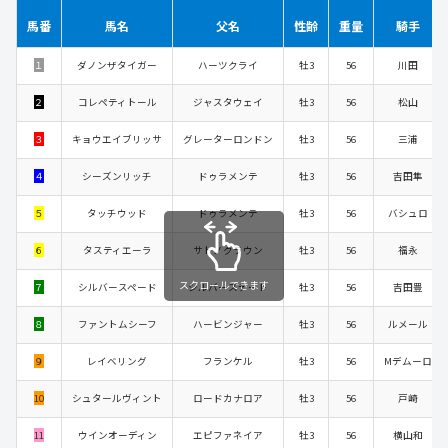
馬番
馬名
父名
性齢
重量
騎手
１
ダノンザタイガー
ハーツクライ
牡3
56
川田
２
コレペティトール
ジャスタウェイ
牡3
56
松山
３
キョウエイブリッサ
グレーターロンドン
牡3
56
三浦
４
シーズンリッチ
ドゥラメンテ
牡3
56
吉田隼
５
タッチウッド
ドゥラメンテ
牡3
56
バシュロ
６
タスティエーラ
サトノクラウン
牡3
56
福永
スクロールできます
７
シルバースペード
シルバーステート
牡3
56
吉田豊
８
ファントムシーフ
ハービンジャー
牡3
56
ルメール
９
レイベリング
フランケル
牡3
56
Mデムーロ
10
シュタールヴィント
ロードカナロア
牡3
56
戸崎
11
ウインオーディン
エピファネイア
牡3
56
横山和