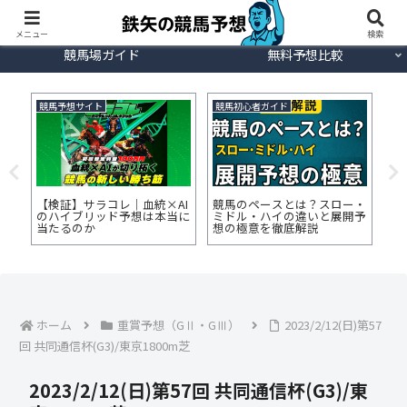
今週の競馬予想
重賞日程
メニュー
検索
競馬場ガイド
無料予想比較
競馬予想サイト
競馬初心者ガイド
地
走
【検証】サラコレ｜血統×AI
競馬のペースとは？スロー・
北
は？
のハイブリッド予想は本当に
ミドル・ハイの違いと展開予
ト
用法
当たるのか
想の極意を徹底解説
価
ホーム
重賞予想（GⅡ・GⅢ）
2023/2/12(日)第57
回 共同通信杯(G3)/東京1800m芝
2023/2/12(日)第57回 共同通信杯(G3)/東