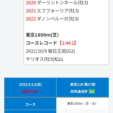
2020
ダーリントンホール(牡3)
2021
エフフォーリア(牡3)
2022
ダノンベルーガ(牡3)
東京1800ｍ(芝）
コースレコード
【1
:44.1】
2022/10/9 毎日王冠(G2)
サリオス(牡5)松山
2023/2/12(日)
東京11R 第57回
発走15:45
共同通信杯
G3
東京1800m（芝・左）
コース