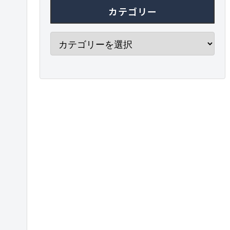
カテゴリー