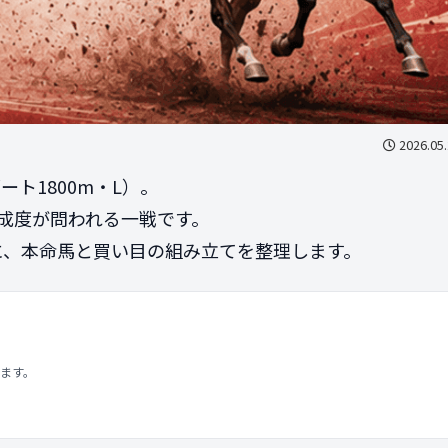
2026.05
ート1800m・L）。
成度が問われる一戦です。
に、本命馬と買い目の組み立てを整理します。
ます。