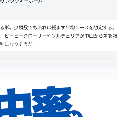
②ケンタッキーホーム
る形。少頭数でも流れは緩まず平均ペースを想定する。
、ビービークローサーやソルチェリアが中団から差を
利になりそうだ。