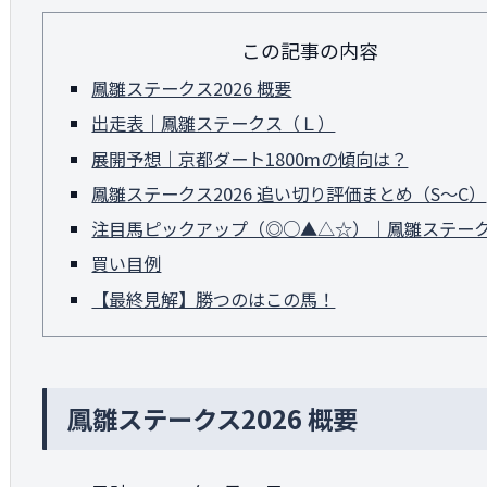
この記事の内容
鳳雛ステークス2026 概要
出走表｜鳳雛ステークス（Ｌ）
展開予想｜京都ダート1800mの傾向は？
鳳雛ステークス2026 追い切り評価まとめ（S〜C）
注目馬ピックアップ（◎○▲△☆）｜鳳雛ステー
買い目例
【最終見解】勝つのはこの馬！
鳳雛ステークス2026 概要