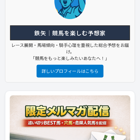
鉄矢｜競馬を楽しむ予想家
レース展開・馬場傾向・騎手心理を重視した総合予想をお届
け。
「競馬をもっと楽しみたいあなたへ！」
詳しいプロフィールはこちら