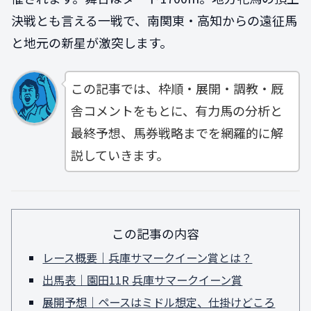
決戦とも言える一戦で、南関東・高知からの遠征馬
と地元の新星が激突します。
この記事では、枠順・展開・調教・厩
舎コメントをもとに、有力馬の分析と
最終予想、馬券戦略までを網羅的に解
説していきます。
この記事の内容
レース概要｜兵庫サマークイーン賞とは？
出馬表｜園田11R 兵庫サマークイーン賞
展開予想｜ペースはミドル想定、仕掛けどころ