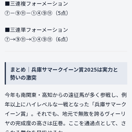
■三連複フォーメーション
⑦－⑨⑪－①④⑨⑪（5点）
■三連単フォーメーション
⑦→⑨⑪→①④⑨⑪（6点）
まとめ｜兵庫サマークイーン賞2025は実力と
勢いの激突
今年も南関東・高知からの遠征馬が多く参戦し、例
年以上にハイレベルな一戦となった「兵庫サマーク
イーン賞」。それでも、地元で無敗を誇るヴィーリ
ヤの完成度の高さは圧巻。ここを通過点として、さ