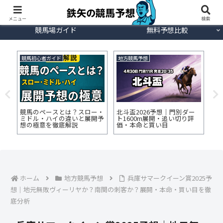
今週の競馬予想
重賞日程
メニュー
検索
競馬場ガイド
無料予想比較
競馬初心者ガイド
地方競馬予想
地
AI
競馬のペースとは？スロー・
北斗盃2026予想｜門別ダー
羽
当に
ミドル・ハイの違いと展開予
ト1600m展開・追い切り評
1
想の極意を徹底解説
価・本命と買い目
本
ホーム
地方競馬予想
兵庫サマークイーン賞2025予
想｜地元無敗ヴィーリヤか？南関の刺客か？展開・本命・買い目を徹
底分析