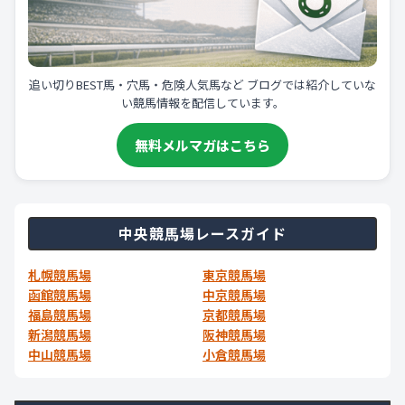
追い切りBEST馬・穴馬・危険人気馬など ブログでは紹介していな
い競馬情報を配信しています。
無料メルマガはこちら
中央競馬場レースガイド
札幌競馬場
東京競馬場
函館競馬場
中京競馬場
福島競馬場
京都競馬場
新潟競馬場
阪神競馬場
中山競馬場
小倉競馬場