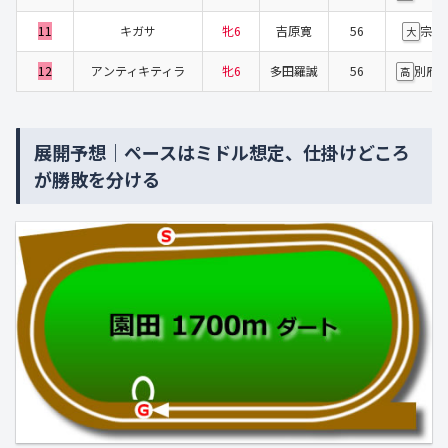
11
キガサ
牝6
吉原寛
56
宗形
大
12
アンティキティラ
牝6
多田羅誠
56
別府
高
展開予想｜ペースはミドル想定、仕掛けどころ
が勝敗を分ける