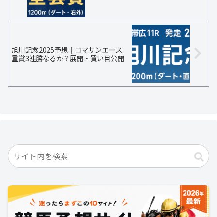
旭川記念2025予想｜コマサンエース
重賞3連勝なるか？展開・買い目公開