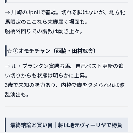
→ 川崎のJpnIIで善戦。切れる脚はないが、地方牝
馬限定のここなら末脚届く場面も。
船橋外回りでの調教は動き上々。
☆ ①オモチチャン（西脇・田村厩舎）
→ ル・プランタン賞勝ち馬。自己ベスト更新の追
い切りからも状態は明らかに上昇。
3歳で未知の魅力あり、内枠で脚をタメられれば波
乱演出も。
最終結論と買い目｜軸は地元ヴィーリヤで勝負