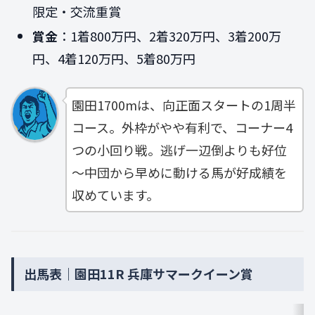
限定・交流重賞
賞金
：1着800万円、2着320万円、3着200万
円、4着120万円、5着80万円
園田1700mは、向正面スタートの1周半
コース。外枠がやや有利で、コーナー4
つの小回り戦。逃げ一辺倒よりも好位
～中団から早めに動ける馬が好成績を
収めています。
出馬表｜園田11R 兵庫サマークイーン賞