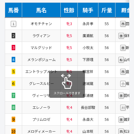
馬番
馬名
性齢
騎手
斤量
厩舎
オモチチャン
牝3
永井孝
55
田村
１
西
２
ラヴィアン
牝5
廣瀬航
56
保利
園
３
マルグリッド
牝5
小牧太
56
新子
園
４
メランポジューム
牝5
下原理
56
山中
船
５
エントラップメント
牝5
鴨宮祥
56
盛本
西
６
グレースルビー
牝8
達城龍
56
堀千
小
スクロールできます
７
ヴィーリヤ
牝4
杉浦健
56
田中
園
８
エレノーラ
牝4
長谷部駿
56
平田
川
９
プリムロゼ
牝4
永森大
56
雑賀
園
10
メロディメーカー
牝4
山本咲
56
松浦
西