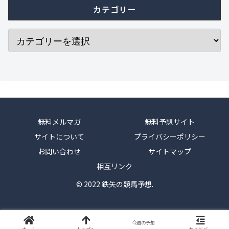
カテゴリー
無料メルマガ
無料予想サイト
サイトについて
プライバシーポリシー
お問い合わせ
サイトマップ
相互リンク
© 2022 鉄矢の競馬予想.
今週の予想