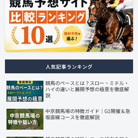
人気記事ランキング
競馬のペースとは？スロー・ミドル・
ハイの違いと展開予想の極意を徹底解
説
中京競馬場の特徴ガイド｜G1開催＆急
坂直線コースを徹底解説