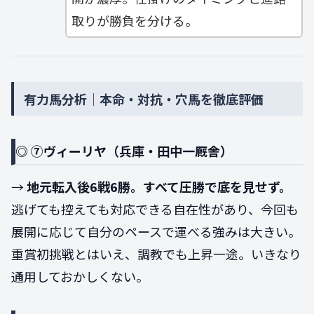
取りが勝負を分ける。
有力馬分析｜本命・対抗・穴馬を徹底評価
◎ ⑦ヴィーリヤ（兵庫・田中一厩舎）
→
地元転入後6戦6勝。すべて圧勝で底を見せず。
逃げても控えても対応できる自在性があり、今回も
展開に応じて自分のペースで運べる強みは大きい。
重賞初挑戦とはいえ、調教でも上昇一途。いきなり
通用しておかしくない。