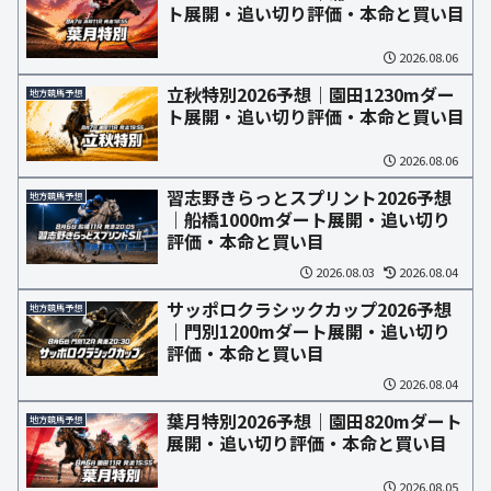
ト展開・追い切り評価・本命と買い目
2026.08.06
立秋特別2026予想｜園田1230mダー
地方競馬予想
ト展開・追い切り評価・本命と買い目
2026.08.06
習志野きらっとスプリント2026予想
地方競馬予想
｜船橋1000mダート展開・追い切り
評価・本命と買い目
2026.08.03
2026.08.04
サッポロクラシックカップ2026予想
地方競馬予想
｜門別1200mダート展開・追い切り
評価・本命と買い目
2026.08.04
葉月特別2026予想｜園田820mダート
地方競馬予想
展開・追い切り評価・本命と買い目
2026.08.05