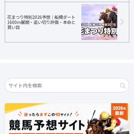
花まつり特別2026予想｜船橋ダート
1600m展開・追い切り評価・本命と
買い目