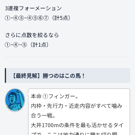
3連複フォーメーション
①−④⑤−④⑤⑥⑦（計5点）
さらに点数を絞るなら
①−④−⑤（計1点）
【最終見解】勝つのはこの馬！
本命 ①フィンガー。
内枠・先行力・近走内容がすべて噛み
合う一戦。
大井1700mの条件を最も活かせるタイ
プで、ここは地力通りに勝ち切り期