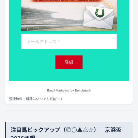
登録
Email Marketing
by Benchmark
登録無料・解除はいつでも可能です
注目馬ピックアップ（◎○▲△☆）｜京浜盃
2026予想