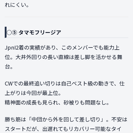
れにくい。
○⑤ タマモフリージア
JpnI2着の実績があり、このメンバーでも能力上
位。大井外回りの長い直線は差し脚を活かせる舞
台。
CWでの最終追い切りは自己ベスト級の動きで、仕
上がりは今回が最上位。
精神面の成長も見られ、砂被りも問題なし。
勝ち筋は「中団から外を回して差し切り」。不安は
スタートだが、出遅れてもリカバリー可能なタイ