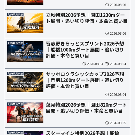
2026.08.06
立秋特別2026予想｜園田1230mダー
地方競馬予想
ト展開・追い切り評価・本命と買い目
2026.08.06
習志野きらっとスプリント2026予想
地方競馬予想
｜船橋1000mダート展開・追い切り
評価・本命と買い目
2026.08.03
2026.08.04
サッポロクラシックカップ2026予想
地方競馬予想
｜門別1200mダート展開・追い切り
評価・本命と買い目
2026.08.04
葉月特別2026予想｜園田820mダート
地方競馬予想
展開・追い切り評価・本命と買い目
2026.08.05
スターマイン特別2026予想｜船橋
地方競馬予想