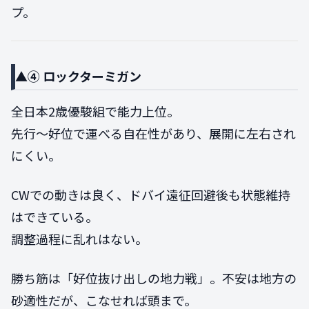
プ。
▲④ ロックターミガン
全日本2歳優駿組で能力上位。
先行〜好位で運べる自在性があり、展開に左右され
にくい。
CWでの動きは良く、ドバイ遠征回避後も状態維持
はできている。
調整過程に乱れはない。
勝ち筋は「好位抜け出しの地力戦」。不安は地方の
砂適性だが、こなせれば頭まで。