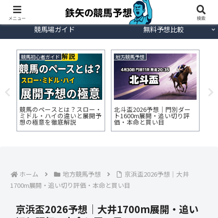
今週の競馬予想
重賞日程
メニュー
検索
競馬場ガイド
無料予想比較
競馬初心者ガイド
地方競馬予想
地
AI
競馬のペースとは？スロー・
北斗盃2026予想｜門別ダー
羽
当に
ミドル・ハイの違いと展開予
ト1600m展開・追い切り評
1
想の極意を徹底解説
価・本命と買い目
本
ホーム
地方競馬予想
京浜盃2026予想｜大井
1700m展開・追い切り評価・本命と買い目
京浜盃2026予想｜大井1700m展開・追い