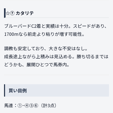
☆⑦ カタリテ
ブルーバードC2着と実績は十分。スピードがあり、
1700mなら前走より粘りが増す可能性。
調教も安定しており、大きな不安はなし。
成長途上ながら上積みは見込める。勝ち切るまでは
どうかも、展開ひとつで馬券内。
買い目例
馬連：①−④⑤⑥（計3点）