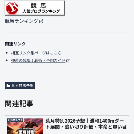
競馬ランキング
関連リンク
相互リンク集ページはこちら
強運の競艇｜戦術・予想ガイド
地方競馬予想
関連記事
葉月特別2026予想｜浦和1400mダー
地方競馬予想
ト展開・追い切り評価・本命と買い目