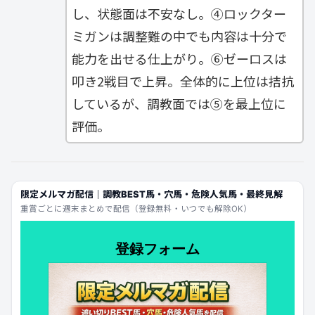
し、状態面は不安なし。④ロックター
ミガンは調整難の中でも内容は十分で
能力を出せる仕上がり。⑥ゼーロスは
叩き2戦目で上昇。全体的に上位は拮抗
しているが、調教面では⑤を最上位に
評価。
限定メルマガ配信｜調教BEST馬・穴馬・危険人気馬・最終見解
重賞ごとに週末まとめで配信（登録無料・いつでも解除OK）
登録フォーム