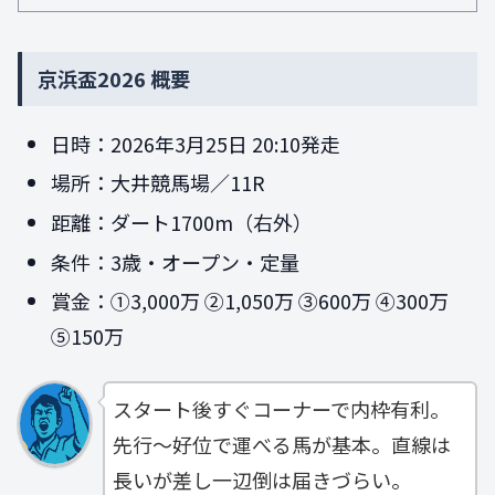
京浜盃2026 概要
日時：2026年3月25日 20:10発走
場所：大井競馬場／11R
距離：ダート1700m（右外）
条件：3歳・オープン・定量
賞金：①3,000万 ②1,050万 ③600万 ④300万
⑤150万
スタート後すぐコーナーで内枠有利。
先行〜好位で運べる馬が基本。直線は
長いが差し一辺倒は届きづらい。