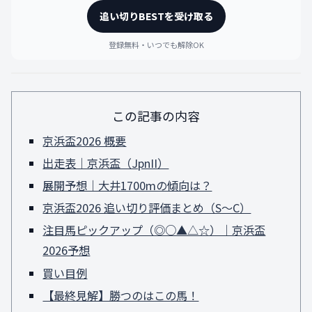
追い切りBESTを受け取る
登録無料・いつでも解除OK
この記事の内容
京浜盃2026 概要
出走表｜京浜盃（JpnII）
展開予想｜大井1700mの傾向は？
京浜盃2026 追い切り評価まとめ（S〜C）
注目馬ピックアップ（◎○▲△☆）｜京浜盃
2026予想
買い目例
【最終見解】勝つのはこの馬！