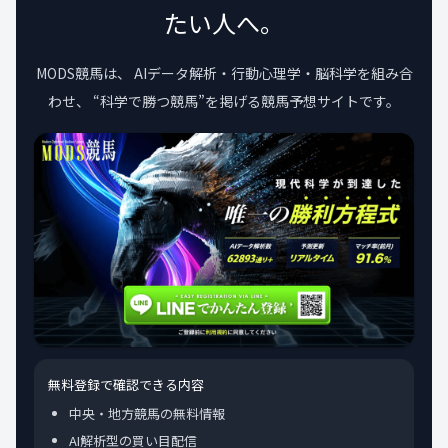
たい人へ。
MODS競馬は、 AIデータ解析・行動心理学・脳科学を組み合
わせ、 “科学で勝つ競馬”を掲げる競馬予想サイトです。
無料登録で確認できる内容
中央・地方競馬の無料情報
AI解析型の買い目配信