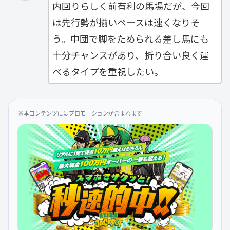
内回りらしく前有利の馬場だが、今回
は先行勢が揃いペースは速くなりそ
う。中団で脚をためられる差し馬にも
十分チャンスがあり、折り合い良く運
べるタイプを重視したい。
※本コンテンツにはプロモーションが含まれます