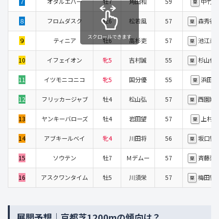
７
オタルエバー
牡7
角田和
59
中竹
栗
８
フロムダスク
牡6
松若風
57
森秀行
栗
スクロールできます
９
ティニア
牡6
高杉吏
57
池江寿
栗
10
イフェイオン
牝5
吉村誠
55
杉山佳
栗
11
イツモニコニコ
牝5
国分優
55
浜田
栗
12
フリッカージャブ
牡4
松山弘
57
西園翔
栗
13
ヤンキーバローズ
牡4
岩田望
57
上村
栗
14
アブキールベイ
牝4
川田将
56
坂口智
栗
15
ソウテン
牡7
Ｍデムー
57
斉藤崇
栗
16
アスクワンタイム
牡5
川須栄
57
梅田智
栗
展開予想｜京都芝1200mの傾向は？