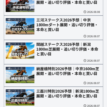
展開・追い切り評価・本命と買い目
2026.08.08
三河ステークス2026予想｜中京
一般レース・L・OP予想
1800mダート展開・追い切り評価・
本命と買い目
2026.08.07
関越ステークス2026予想｜新潟
一般レース・L・OP予想
1800m芝展開・追い切り評価・本命
と買い目
2026.08.07
納屋橋特別2026予想｜中京1600m芝
一般レース・L・OP予想
展開・追い切り評価・本命と買い目
2026.08.07
三面川特別2026予想｜新潟1800m芝
一般レース・L・OP予想
展開・追い切り評価・本命と買い目
2026.08.07