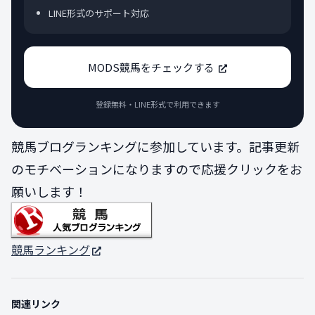
LINE形式のサポート対応
MODS競馬をチェックする
登録無料・LINE形式で利用できます
競馬ブログランキングに参加しています。記事更新
のモチベーションになりますので応援クリックをお
願いします！
競馬ランキング
関連リンク