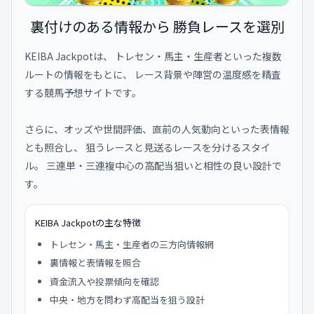
裏付けのある情報から 勝負レースを選別
KEIBA Jackpotは、 トレセン・馬主・生産者といった複数
ルートの情報をもとに、 レース背景や陣営の温度感を精査
する競馬予想サイトです。
さらに、オッズや世間評価、直前の人気動向といった表情報
とも照合し、 狙うレースと見送るレースを分けるスタイ
ル。 三連単・三連複中心の高配当狙いと相性の良い設計で
す。
KEIBA Jackpotの主な特徴
トレセン・馬主・生産者の三方向情報網
裏情報と表情報を照合
資金流入や投票傾向を確認
中央・地方を問わず高配当を狙う設計