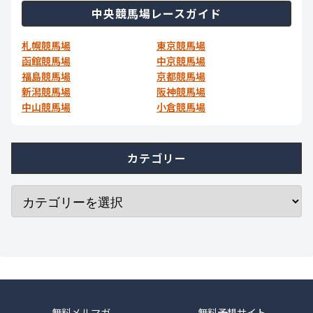
中央競馬場レースガイド
札幌競馬場
東京競馬場
函館競馬場
中京競馬場
福島競馬場
京都競馬場
新潟競馬場
阪神競馬場
中山競馬場
小倉競馬場
カテゴリー
無料メルマガ
無料予想サイト