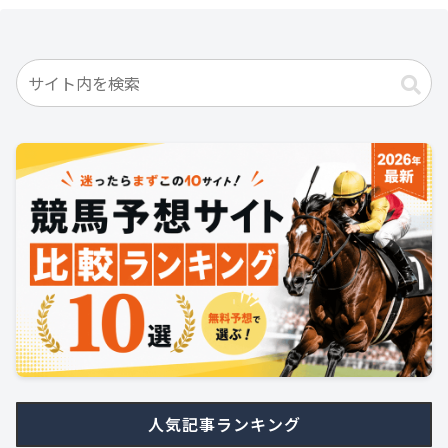
人気記事ランキング