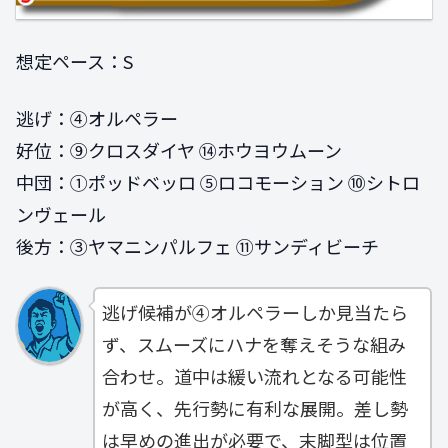
想定ペース：S
逃げ：④オルペラー
好位：⑨クロスダイヤ ⑭ホウヨウムーン
中団：①ポッドベッロ ⑤ロコモーション ⑩シトロ
ンヴェール
後方：③ヤマニンパルフェ ⑪サンディビーチ
逃げ候補が④オルペラーしか見当たら
ず、スムーズにハナを奪えそうな組み
合わせ。道中は緩い流れとなる可能性
が高く、先行勢に有利な展開。差し勢
は早めの進出が必要で、末脚型は位置