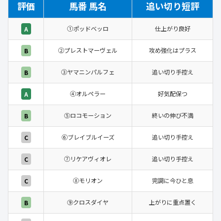
評価
馬番 馬名
追い切り短評
①ポッドベッロ
仕上がり良好
A
②プレストマーヴェル
攻め強化はプラス
B
③ヤマニンパルフェ
追い切り手控え
B
④オルペラー
好気配保つ
A
⑤ロコモーション
終いの伸び不満
B
⑥ブレイブルイーズ
追い切り手控え
C
⑦リケアヴィオレ
追い切り手控え
C
⑧モリオン
完調に今ひと息
C
⑨クロスダイヤ
上がりに重点置く
B