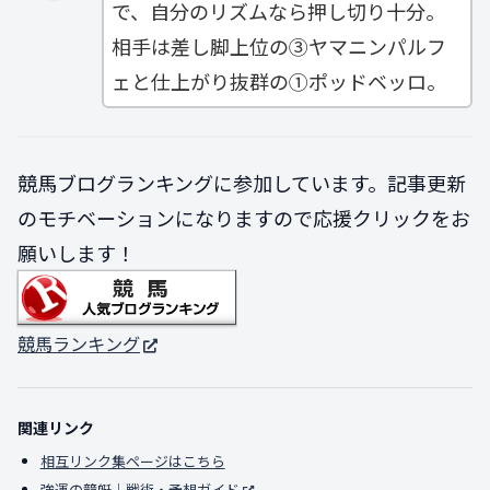
で、自分のリズムなら押し切り十分。
相手は差し脚上位の③ヤマニンパルフ
ェと仕上がり抜群の①ポッドベッロ。
競馬ブログランキングに参加しています。記事更新
のモチベーションになりますので応援クリックをお
願いします！
競馬ランキング
関連リンク
相互リンク集ページはこちら
強運の競艇｜戦術・予想ガイド