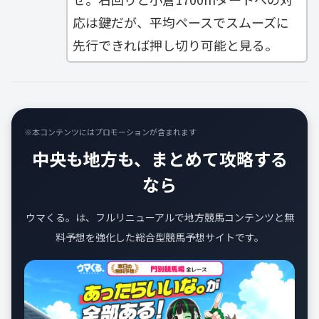
応は鍵だが、平均ペースでスムーズに
先行できれば押し切り可能と見る。
※本コンテンツにはプロモーションが含まれます
中央も地方も、まとめて攻略する
なら
ウマくる。は、フルリニューアルで地方競馬コンテンツと無
料予想を強化した総合型競馬予想サイトです。