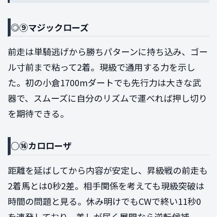
◎⑨マジックローズ
前走は単騎逃げから勝ちパターンに持ち込み、ゴー
ル寸前まで粘って2着。現級で通用する力を示し
た。初の小倉1700mダートでも先行力は大きな武
器で、スムーズに自分のリズムで運べれば押し切り
を期待できる。
○⑯カロローザ
距離を延ばしてから内容が安定し、昇級戦の前走も
2着馬とは0秒2差。相手関係を考えても現級突破は
時間の問題と見る。休み明けでもCWで終い11秒0
を連発しており、差しが届く展開なら逆転候補。