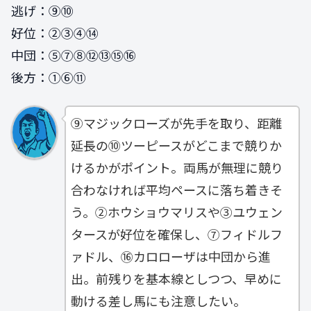
逃げ：⑨⑩
好位：②③④⑭
中団：⑤⑦⑧⑫⑬⑮⑯
後方：①⑥⑪
⑨マジックローズが先手を取り、距離
延長の⑩ツーピースがどこまで競りか
けるかがポイント。両馬が無理に競り
合わなければ平均ペースに落ち着きそ
う。②ホウショウマリスや③ユウェン
タースが好位を確保し、⑦フィドルフ
ァドル、⑯カロローザは中団から進
出。前残りを基本線としつつ、早めに
動ける差し馬にも注意したい。