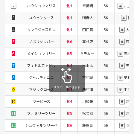
ホウショウマリス
牝4
幸英明
56
井上
２
栗
３
ユウェンタース
牝4
団野大
56
宮
栗
４
タマモジャスミン
牝4
田口貫
56
大橋
栗
５
ノボリクレバー
牝6
高杉吏
56
石橋
栗
６
メイショウリリー
牝5
Mデムー
56
高橋
栗
７
フィドルファドル
牝4
松山弘
56
矢作
栗
８
ジャルディニエ
牝4
吉村誠
56
奥村
栗
スクロールできます
９
マジックローズ
牝4
西村淳
56
中内
栗
10
ツーピース
牝4
川須栄
56
河嶋
栗
11
ファミリーツリー
牝5
松若風
56
河嶋
栗
12
シュヴァルツリーベ
牝6
藤懸貴
56
羽月
栗