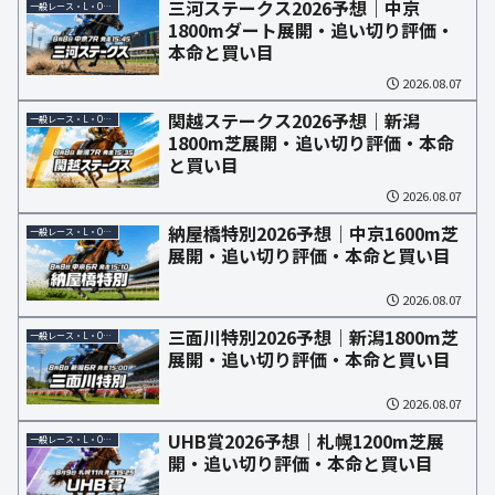
三河ステークス2026予想｜中京
一般レース・L・OP予想
1800mダート展開・追い切り評価・
本命と買い目
2026.08.07
関越ステークス2026予想｜新潟
一般レース・L・OP予想
1800m芝展開・追い切り評価・本命
と買い目
2026.08.07
納屋橋特別2026予想｜中京1600m芝
一般レース・L・OP予想
展開・追い切り評価・本命と買い目
2026.08.07
三面川特別2026予想｜新潟1800m芝
一般レース・L・OP予想
展開・追い切り評価・本命と買い目
2026.08.07
UHB賞2026予想｜札幌1200m芝展
一般レース・L・OP予想
開・追い切り評価・本命と買い目