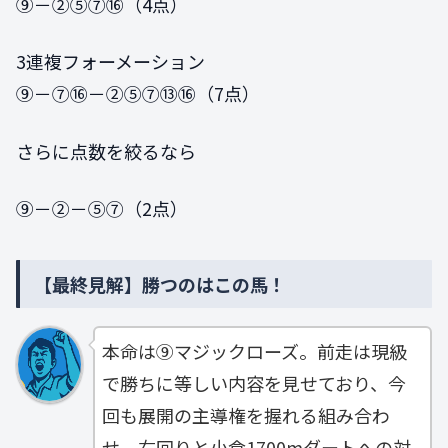
⑨－②⑤⑦⑯（4点）
3連複フォーメーション
⑨－⑦⑯－②⑤⑦⑬⑯（7点）
さらに点数を絞るなら
⑨－②－⑤⑦（2点）
【最終見解】勝つのはこの馬！
本命は⑨マジックローズ。前走は現級
で勝ちに等しい内容を見せており、今
回も展開の主導権を握れる組み合わ
せ。右回りと小倉1700mダートへの対