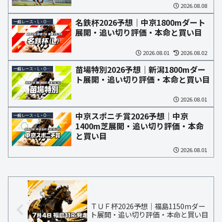
2026.08.08
名鉄杯2026予想｜中京1800mダート
一般レース・L・OP予想
展開・追い切り評価・本命と買い目
2026.08.01
2026.08.02
苗場特別2026予想｜新潟1800mダー
一般レース・L・OP予想
ト展開・追い切り評価・本命と買い目
2026.08.01
中京スポニチ賞2026予想｜中京
一般レース・L・OP予想
1400m芝展開・追い切り評価・本命
と買い目
2026.08.01
ＴＵＦ杯2026予想｜福島1150mダー
ト展開・追い切り評価・本命と買い目