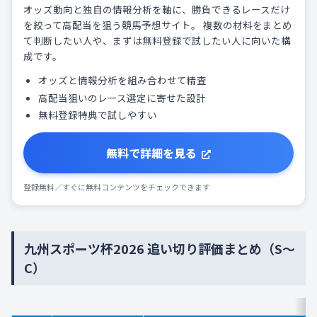
オッズ動向と独自の情報分析を軸に、勝負できるレースだけ
を絞って高配当を狙う競馬予想サイト。 複数の材料をまとめ
て判断したい人や、まずは無料登録で試したい人に向いた構
成です。
オッズと情報分析を組み合わせて精査
高配当狙いのレース選定に寄せた設計
無料登録特典で試しやすい
無料で詳細を見る
登録無料／すぐに無料コンテンツをチェックできます
九州スポーツ杯2026 追い切り評価まとめ（S〜
C）