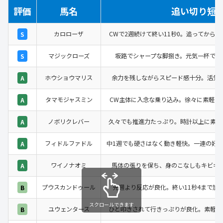
評価
馬名
追い切り短
カロローザ
CWで2週続けて終い11秒0。追ってから
S
マジックローズ
坂路でシャープな脚捌き。元気一杯で前
S
ホウショウマリス
余力を残しながらスピード感十分。活気
A
タマモジャスミン
CW主体に入念な乗り込み。徐々に素軽さ
A
ノボリクレバー
久々でも推進力たっぷり。時計以上に素軽
A
フィドルファドル
中1週でも硬さはなく動き軽快。一連の好
A
ワイノナオミ
馬体の張りを保ち、身のこなしもキビキ
A
プウスカンドゥール
先週より反応が良化。終い11秒4まで加
B
スクロールできます
ユウェンタース
ひと叩きされて行きっぷりが良化。素軽さ
B