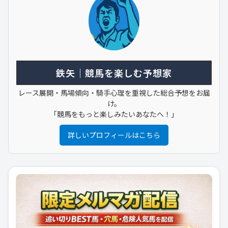
鉄矢｜競馬を楽しむ予想家
レース展開・馬場傾向・騎手心理を重視した総合予想をお届
け。
「競馬をもっと楽しみたいあなたへ！」
詳しいプロフィールはこちら