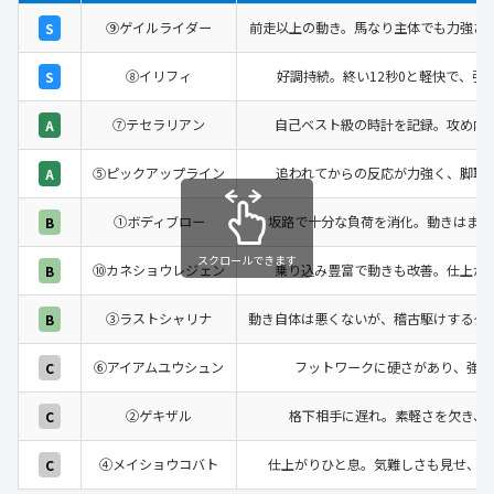
⑨ゲイルライダー
前走以上の動き。馬なり主体でも力強さ
S
⑧イリフィ
好調持続。終い12秒0と軽快で、引
S
⑦テセラリアン
自己ベスト級の時計を記録。攻め内
A
⑤ピックアップライン
追われてからの反応が力強く、脚取
A
①ボディブロー
坂路で十分な負荷を消化。動きはまず
B
スクロールできます
⑩カネショウレジェン
乗り込み豊富で動きも改善。仕上が
B
③ラストシャリナ
動き自体は悪くないが、稽古駆けするタ
B
⑥アイアムユウシュン
フットワークに硬さがあり、強調
C
②ゲキザル
格下相手に遅れ。素軽さを欠き、
C
④メイショウコバト
仕上がりひと息。気難しさも見せ、今
C