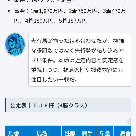
賞金：1着1,870万円、2着750万円、3着470万
円、4着280万円、5着187万円
先行馬が揃った組み合わせだが、極端
な多頭数ではなく先行勢が粘り込みや
すい条件。本命は近走内容と安定感を
重視しつつ、福島適性や調教内容にも
注目したい一戦だ。
出走表｜ＴＵＦ杯（3勝クラス）
馬番
馬名
性齢
騎手
斤量
厩舎