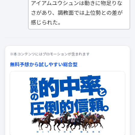
アイアムユウシュンは動きに物足りな
さがあり、調教面では上位勢との差が
感じられた。
※本コンテンツにはプロモーションが含まれます
無料予想から試しやすい総合型