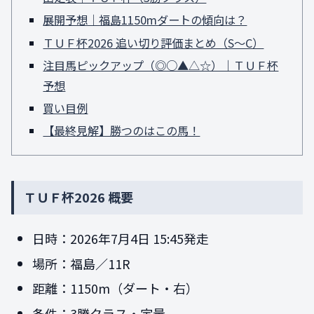
展開予想｜福島1150mダートの傾向は？
ＴＵＦ杯2026 追い切り評価まとめ（S〜C）
注目馬ピックアップ（◎○▲△☆）｜ＴＵＦ杯
予想
買い目例
【最終見解】勝つのはこの馬！
ＴＵＦ杯2026 概要
日時：2026年7月4日 15:45発走
場所：福島／11R
距離：1150m（ダート・右）
条件：3勝クラス・定量