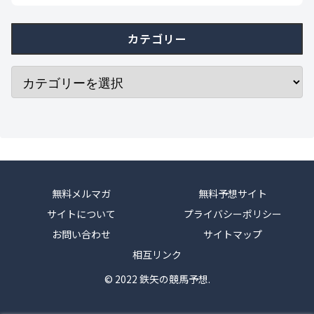
カテゴリー
無料メルマガ
無料予想サイト
サイトについて
プライバシーポリシー
お問い合わせ
サイトマップ
相互リンク
© 2022 鉄矢の競馬予想.