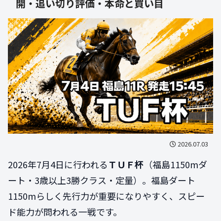
開・追い切り評価・本命と買い目
2026.07.03
2026年7月4日に行われる
ＴＵＦ杯
（福島1150mダ
ート・3歳以上3勝クラス・定量）。福島ダート
1150mらしく先行力が重要になりやすく、スピー
ド能力が問われる一戦です。