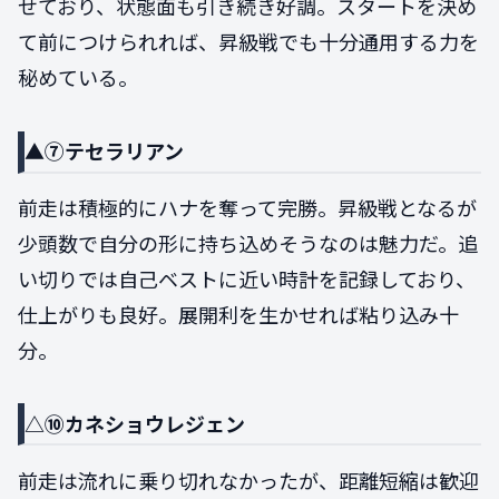
せており、状態面も引き続き好調。スタートを決め
て前につけられれば、昇級戦でも十分通用する力を
秘めている。
▲⑦テセラリアン
前走は積極的にハナを奪って完勝。昇級戦となるが
少頭数で自分の形に持ち込めそうなのは魅力だ。追
い切りでは自己ベストに近い時計を記録しており、
仕上がりも良好。展開利を生かせれば粘り込み十
分。
△⑩カネショウレジェン
前走は流れに乗り切れなかったが、距離短縮は歓迎