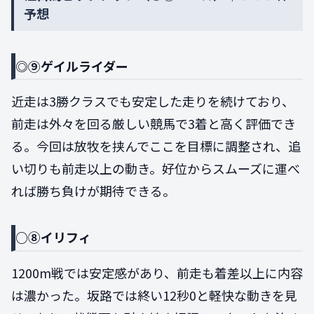
予想
◎⑨ゲイルライダー
近走は3勝クラスでも安定した走りを続けており、
前走は外々を回る厳しい競馬で3着と高く評価でき
る。今回は放牧を挟んでここを目標に調整され、追
い切りも前走以上の動き。好位からスムーズに運べ
れば勝ち負けが期待できる。
○⑧イリフィ
1200m戦では安定感があり、前走も着差以上に内容
は濃かった。坂路では終い12秒0と軽快な動きを見