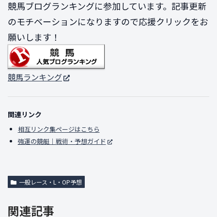
競馬ブログランキングに参加しています。記事更新
のモチベーションになりますので応援クリックをお
願いします！
競馬ランキング
関連リンク
相互リンク集ページはこちら
強運の競艇｜戦術・予想ガイド
一般レース・L・OP予想
関連記事