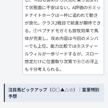
て状態面に不安はない。A評価の④ミッ
ドナイトホークは一杯に追われて動き
が良化。クラス2戦目で前進が期待でき
る。⑦ペプチドモガミも放牧効果で馬
体が充実し、攻め内容は今回のメンバ
ーでも上位。能力比較では⑨スティー
ルウィルが一歩リードするが、スロー
想定だけに位置取り次第で④⑦の浮上
も十分考えられる。
注目馬ピックアップ（◎○▲△☆）｜富里特別
予想