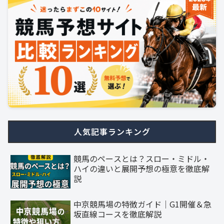
人気記事ランキング
競馬のペースとは？スロー・ミドル・
ハイの違いと展開予想の極意を徹底解
説
中京競馬場の特徴ガイド｜G1開催＆急
坂直線コースを徹底解説