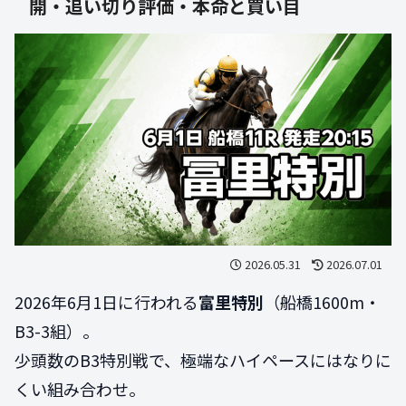
開・追い切り評価・本命と買い目
2026.05.31
2026.07.01
2026年6月1日に行われる
富里特別
（船橋1600m・
B3-3組）。
少頭数のB3特別戦で、極端なハイペースにはなりに
くい組み合わせ。