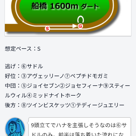
想定ペース：S
逃げ：⑥サドル
好位：③アヴェッリーノ⑦ペプチドモガミ
中団：⑤ジョイセブン②ジョセフィーナ⑨スティー
ルウィル④ミッドナイトホーク
後方：⑧ツインビスケッツ①テディージュエリー
9頭立てでハナを主張しそうなのは⑥サ
ドルのみ。前半は落ち着いた流れにな