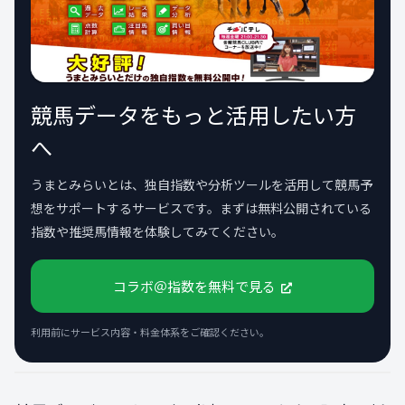
競馬データをもっと活用したい方
へ
うまとみらいとは、独自指数や分析ツールを活用して競馬予
想をサポートするサービスです。まずは無料公開されている
指数や推奨馬情報を体験してみてください。
コラボ＠指数を無料で見る
利用前にサービス内容・料金体系をご確認ください。