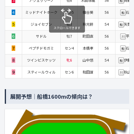
３
アヴェッリーノ
牡6
木間塚龍
56
斉藤
船
４
ミッドナイトホーク
セン5
篠谷葵
56
石井
船
５
ジョイセブン
牡3
秋元耕
54
矢野
船
スクロールできます
６
サドル
牡7
町田直
56
平田
川
７
ペプチドモガミ
セン4
本橋孝
56
石井
船
８
ツインビスケッツ
牝6
山中悠
54
伊藤
船
９
スティールウィル
セン6
和田譲
56
秋山
川
展開予想｜船橋1600mの傾向は？