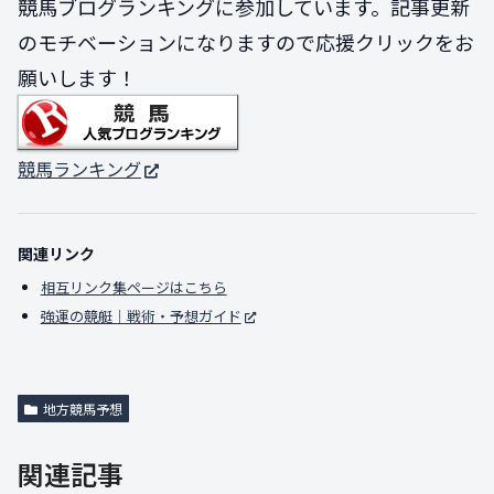
競馬ブログランキングに参加しています。記事更新
のモチベーションになりますので応援クリックをお
願いします！
競馬ランキング
関連リンク
相互リンク集ページはこちら
強運の競艇｜戦術・予想ガイド
地方競馬予想
関連記事