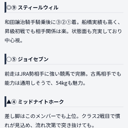
◎⑨ スティールウィル
和田譲治騎手騎乗後に③②①着。船橋実績も高く、
昇級初戦でも相手関係は楽。状態面も充実しており
中心視。
○⑤ ジョイセブン
前走はJRA勢相手に強い競馬で完勝。古馬相手でも
能力は通用しそうで、54kgも魅力。
▲④ ミッドナイトホーク
差し脚はこのメンバーでも上位。クラス2戦目で慣
れが見込め、流れ次第で突き抜けても。