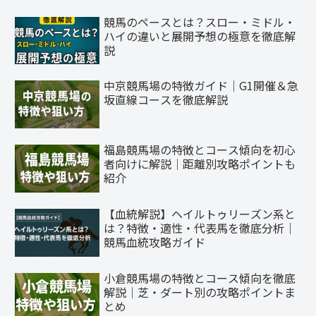
競馬のペースとは？スロー・ミドル・
ハイの違いと展開予想の極意を徹底解
説
中京競馬場の特徴ガイド｜G1開催＆急
坂直線コースを徹底解説
福島競馬場の特徴とコース傾向を初心
者向けに解説｜距離別攻略ポイントも
紹介
【血統解説】ヘイルトゥリーズン系と
は？特徴・適性・代表馬を徹底分析｜
競馬血統攻略ガイド
小倉競馬場の特徴とコース傾向を徹底
解説｜芝・ダート別の攻略ポイントま
とめ