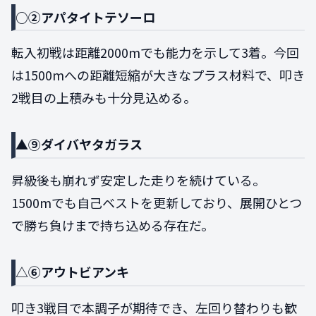
○②アパタイトテソーロ
転入初戦は距離2000mでも能力を示して3着。今回
は1500mへの距離短縮が大きなプラス材料で、叩き
2戦目の上積みも十分見込める。
▲⑨ダイバヤタガラス
昇級後も崩れず安定した走りを続けている。
1500mでも自己ベストを更新しており、展開ひとつ
で勝ち負けまで持ち込める存在だ。
△⑥アウトビアンキ
叩き3戦目で本調子が期待でき、左回り替わりも歓