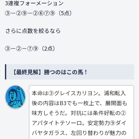
3連複フォーメーション
③－②⑨－②⑥⑦⑨（5点）
さらに点数を絞るなら
③－②－⑦⑨（2点）
【最終見解】勝つのはこの馬！
本命は③グレイスカリヨン。浦和転入
後の内容はB3でも一枚上で、展開面も
味方しそうだ。対抗には条件好転の②
アパタイトテソーロ。安定勢力⑨ダイ
バヤタガラス、左回り替わりが魅力の