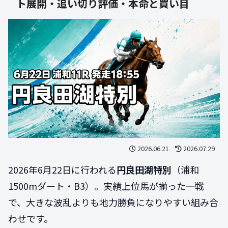
ト展開・追い切り評価・本命と買い目
2026.06.21
2026.07.29
2026年6月22日に行われる
円良田湖特別
（浦和
1500mダート・B3）。実績上位馬が揃った一戦
で、大きな波乱よりも地力勝負になりやすい組み合
わせです。