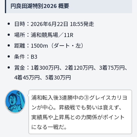
円良田湖特別2026 概要
日時：2026年6月22日 18:55発走
場所：浦和競馬場／11R
距離：1500m（ダート・左）
条件：B3
賞金：1着300万円、2着120万円、3着75万円、
4着45万円、5着30万円
浦和転入後3連勝中の③グレイスカリヨ
ンが中心。昇級戦でも勢いは衰えず、
実績馬や上昇馬との力関係がポイント
になる一戦だ。