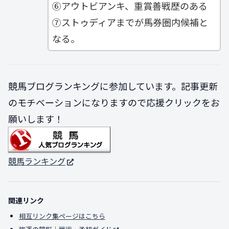
⑥アウトビアンキ、重賞善戦歴のある
⑦ストゥディアまでが馬券圏内候補と
なる。
競馬ブログランキングに参加しています。記事更新
のモチベーションになりますので応援クリックをお
願いします！
競馬ランキング
関連リンク
相互リンク集ページはこちら