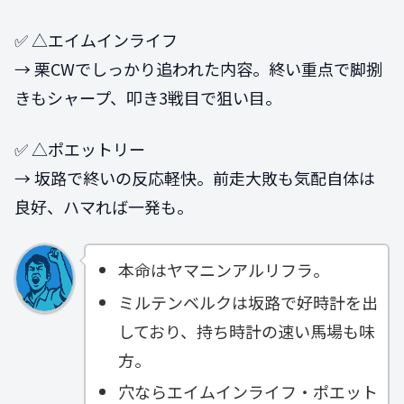
✅ △エイムインライフ
→ 栗CWでしっかり追われた内容。終い重点で脚捌
きもシャープ、叩き3戦目で狙い目。
✅ △ポエットリー
→ 坂路で終いの反応軽快。前走大敗も気配自体は
良好、ハマれば一発も。
本命はヤマニンアルリフラ。
ミルテンベルクは坂路で好時計を出
しており、持ち時計の速い馬場も味
方。
穴ならエイムインライフ・ポエット