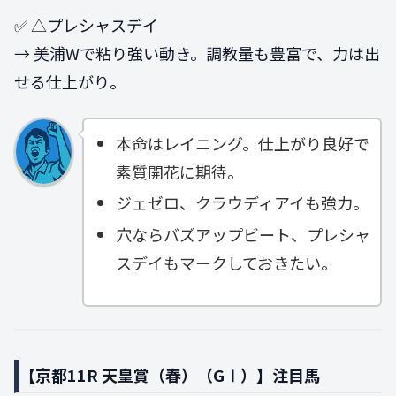
✅ △プレシャスデイ
→ 美浦Wで粘り強い動き。調教量も豊富で、力は出
せる仕上がり。
本命はレイニング。仕上がり良好で
素質開花に期待。
ジェゼロ、クラウディアイも強力。
穴ならバズアップビート、プレシャ
スデイもマークしておきたい。
【京都11R 天皇賞（春）（GⅠ）】注目馬