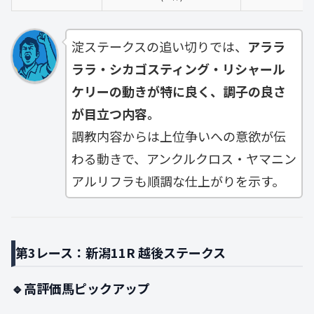
淀ステークスの追い切りでは、
アララ
ララ・シカゴスティング・リシャール
ケリーの動きが特に良く、調子の良さ
が目立つ内容。
調教内容からは上位争いへの意欲が伝
わる動きで、アンクルクロス・ヤマニン
アルリフラも順調な仕上がりを示す。
第3レース：新潟11R 越後ステークス
🔹高評価馬ピックアップ