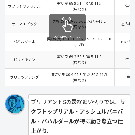
美W 良 65.8-51.0-37.0-11.5
サクラトップリアル
併せ
(馬なり)
美W 良 83.3-66.3-51.7-37.4-11.2
サトノエピック
一息入れ
(馬なり)
スクロールできます
栗CW 良 97.8-81.3-66.7-51.7-36.2-11.0
バハルダール
内から
(一杯)
美W 良 69.2-53.5-38.5-11.9
ピュアキアン
併せ
(馬なり)
栗CW 良 80.4-65.3-51.2-36.5-11.5
ブリッツファング
単走
(馬なり)
ブリリアントSの最終追い切りでは、
サ
クラトップリアル・アッシュルバニパ
ル・バハルダールが特に動き際立つ仕
上がり
。