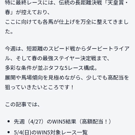
特に最終レースには、伝統の長距離決戦「天皇賞・
春」が控えており、
ここに向けても各馬が仕上げを万全に整えてきまし
た。
今週は、短距離のスピード戦からダービートライア
ル、そして春の最強ステイヤー決定戦まで、
多彩な条件が並ぶタフな5レース構成。
展開や馬場傾向を見極めながら、少しでも高配当を
狙っていきたいところです！
この記事では、
先週（4/27）のWIN5結果（高額配当！）
5/4(日)のWIN5対象レース一覧