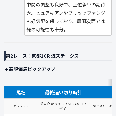
中間の調整も良好で、上位争いの期待
大。ピュアキアンやブリッツファング
も好気配を保っており、展開次第では一
発の可能性も十分。
第2レース：京都10R 淀ステークス
🔹高評価馬ピックアップ
馬名
最終追い切り時計
美W 良 84.0-67.0-52.1-37.5-11.7
アララララ
気合乗り上々。
(強め)