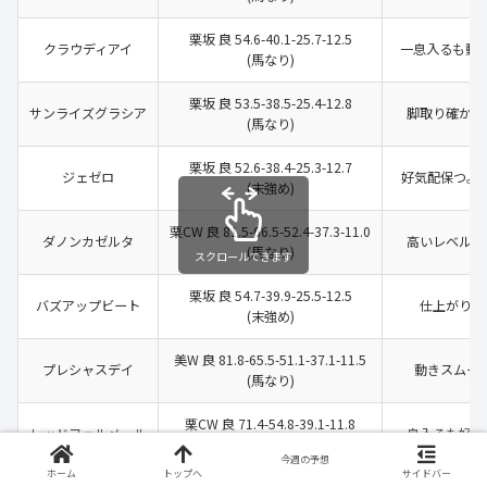
栗坂 良 54.6-40.1-25.7-12.5
クラウディアイ
一息入るも動
(馬なり)
栗坂 良 53.5-38.5-25.4-12.8
サンライズグラシア
脚取り確か。
(馬なり)
栗坂 良 52.6-38.4-25.3-12.7
ジェゼロ
好気配保つ。
(末強め)
栗CW 良 81.5-66.5-52.4-37.3-11.0
ダノンカゼルタ
高いレベルで
(馬なり)
スクロールできます
栗坂 良 54.7-39.9-25.5-12.5
バズアップビート
仕上がり良
(末強め)
美W 良 81.8-65.5-51.1-37.1-11.5
プレシャスデイ
動きスムー
(馬なり)
栗CW 良 71.4-54.8-39.1-11.8
レッドフェルメール
一息入るも好気
(馬なり)
今週の予想
ホーム
トップへ
サイドバー