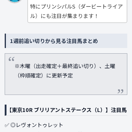
特にプリンシパルS（ダービートライア
ル）にも注目が集まります！
1週前追い切りから見る注目馬まとめ
※木曜（出走確定＋最終追い切り）、土曜
（枠順確定）に更新予定
【東京10R ブリリアントステークス（L）】注目馬
✅ ◎レヴォントゥレット