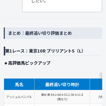
したい。
まとめ｜最終追い切り評価まとめ
第1レース：東京10R ブリリアントS（L）
🔹高評価馬ピックアップ
馬名
最終追い切り時計
美W 良 84.2-68.0-53.2-38.4-11.8
アッシュルバニパル
力強
(馬なり)