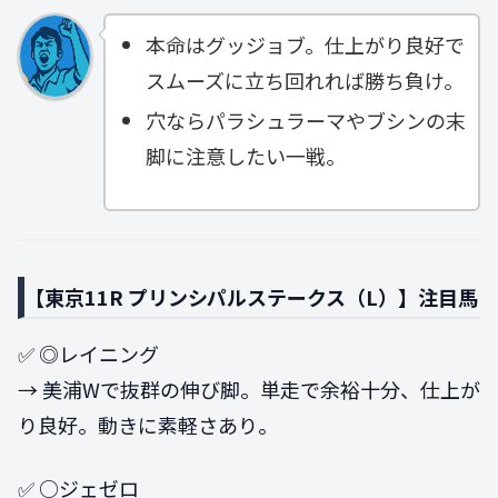
本命はグッジョブ。仕上がり良好で
スムーズに立ち回れれば勝ち負け。
穴ならパラシュラーマやブシンの末
脚に注意したい一戦。
【東京11R プリンシパルステークス（L）】注目馬
✅ ◎レイニング
→ 美浦Wで抜群の伸び脚。単走で余裕十分、仕上が
り良好。動きに素軽さあり。
✅ ○ジェゼロ