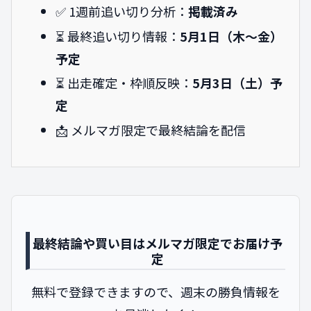
✅ 1週前追い切り分析：
掲載済み
⏳ 最終追い切り情報：
5月1日（木～金）
予定
⏳ 出走確定・枠順反映：
5月3日（土）予
定
📩 メルマガ限定で
最終結論
を配信
最終結論や買い目はメルマガ限定でお届け予
定
無料で登録できますので、週末の勝負情報を