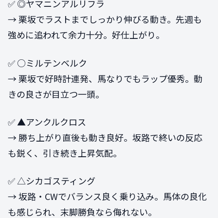
✅ ◎ヤマニンアルリフラ
→ 栗坂でラストまでしっかり伸びる動き。先週も
強めに追われて余力十分。好仕上がり。
✅ ○ミルテンベルク
→ 栗坂で好時計連発、馬なりでもラップ優秀。動
きの良さが目立つ一頭。
✅ ▲アンクルクロス
→ 勝ち上がり直後も動き良好。坂路で終いの反応
も鋭く、引き続き上昇気配。
✅ △シカゴスティング
→ 坂路・CWでバランス良く乗り込み。馬体の良化
も感じられ、末脚勝負なら侮れない。