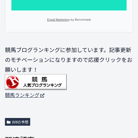
Email Marketing
by Benchmark
競馬ブログランキングに参加しています。記事更新
のモチベーションになりますので応援クリックをお
願いします！
競馬ランキング
WIN5予想