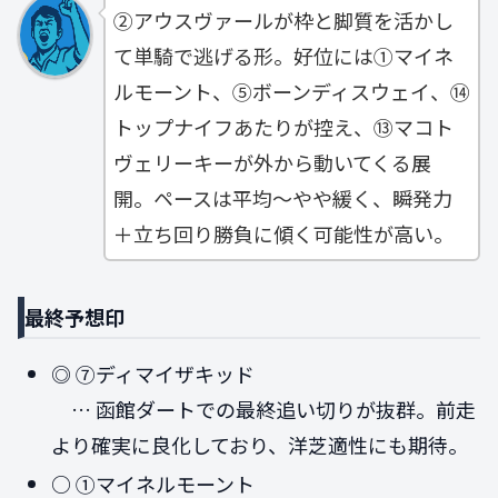
②アウスヴァールが枠と脚質を活かし
て単騎で逃げる形。好位には①マイネ
ルモーント、⑤ボーンディスウェイ、⑭
トップナイフあたりが控え、⑬マコト
ヴェリーキーが外から動いてくる展
開。ペースは平均〜やや緩く、瞬発力
＋立ち回り勝負に傾く可能性が高い。
最終予想印
◎ ⑦ディマイザキッド
… 函館ダートでの最終追い切りが抜群。前走
より確実に良化しており、洋芝適性にも期待。
○ ①マイネルモーント