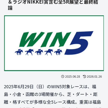
＆ラジオNIKKEI賞含む全5R展望と最終結
論
2025.06.28
2026.01.26
2025年6月29日（日）のWIN5対象レースは、福
島・小倉・函館の3場開催から、芝・ダート・距
離・格すべてが多様な全5レース構成。重賞は福島