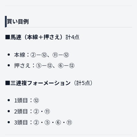
買い目例
■馬連（本線＋押さえ）
計4点
本線：②－⑫、⑪－⑫
押さえ：⑤－⑫、⑥－⑫
■三連複フォーメーション
（計5点）
1頭目：⑫
2頭目：②・⑪
3頭目：②・⑤・⑥・⑪