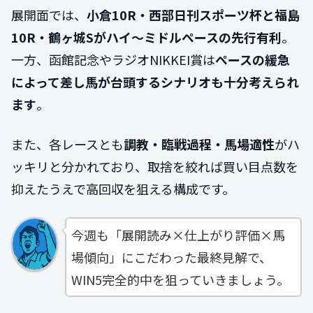
展開面では、
小倉10R・西部日刊スポーツ杯と福島
10R・鶴ヶ城Sがハイ～ミドルペースの先行有利
。
一方、函館記念やラジオNIKKEI賞は
ペースの緩急
によって差し馬が台頭するシナリオも十分考えられ
ます
。
また、各レースとも
調教・臨戦過程・馬場適性
がハ
ッキリと分かれており、取捨を絞れば買い目点数を
抑えたうえで高回収を狙える構成です。
今週も「展開読み×仕上がり評価×馬
場傾向」にこだわった最終見解で、
WIN5完全的中を狙っていきましょう。