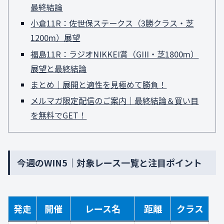
最終結論
小倉11R：佐世保ステークス（3勝クラス・芝
1200m）展望
福島11R：ラジオNIKKEI賞（GIII・芝1800m）
展望と最終結論
まとめ｜展開と適性を見極めて勝負！
メルマガ限定配信のご案内｜最終結論＆買い目
を無料でGET！
今週のWIN5｜対象レース一覧と注目ポイント
発走
開催
レース名
距離
クラス