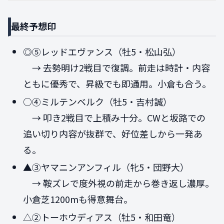
最終予想印
◎⑤レッドエヴァンス（牡5・松山弘）
→ 去勢明け2戦目で復調。前走は時計・内容
ともに優秀で、昇級でも即通用。小倉も合う。
○④ミルテンベルク（牡5・吉村誠）
→ 叩き2戦目で上積み十分。CWと坂路での
追い切り内容が抜群で、好位差しから一発あ
る。
▲③ヤマニンアンフィル（牝5・団野大）
→ 鞍ズレで度外視の前走から巻き返し濃厚。
小倉芝1200mも得意舞台。
△②トーホウディアス（牡5・和田竜）