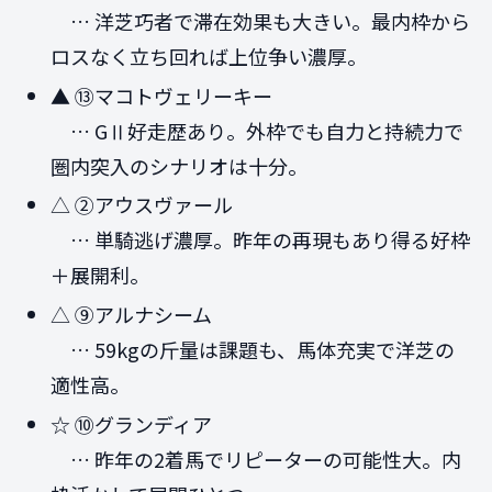
… 洋芝巧者で滞在効果も大きい。最内枠から
ロスなく立ち回れば上位争い濃厚。
▲ ⑬マコトヴェリーキー
… GⅡ好走歴あり。外枠でも自力と持続力で
圏内突入のシナリオは十分。
△ ②アウスヴァール
… 単騎逃げ濃厚。昨年の再現もあり得る好枠
＋展開利。
△ ⑨アルナシーム
… 59kgの斤量は課題も、馬体充実で洋芝の
適性高。
☆ ⑩グランディア
… 昨年の2着馬でリピーターの可能性大。内