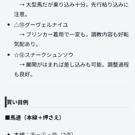
→ 大型馬だが乗り込み十分。先行粘り込みに
注意。
△⑬グーヴェルナイユ
→ ブリンカー着用で一変も。調教内容も好転
気配あり。
☆⑫スナークシュンソウ
→ 展開がはまれば差し込みも可能。調整過程
も良好。
買い目例
■馬連（本線＋押さえ）
本線：⑨－①・⑩（2点）