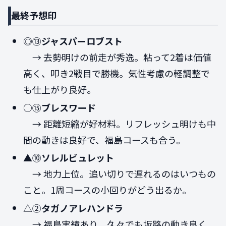
最終予想印
◎⑬
ジャスパーロブスト
→ 去勢明けの前走が秀逸。粘って2着は価値
高く、叩き2戦目で勝機。気性考慮の軽調整で
も仕上がり良好。
○⑮
ブレスワード
→ 距離短縮が好材料。リフレッシュ明けも中
間の動きは良好で、福島コースも合う。
▲⑩
ソレルビュレット
→ 地力上位。追い切りで遅れるのはいつもの
こと。1周コースの小回りがどう出るか。
△②
タガノアレハンドラ
→ 福島実績あり。久々でも坂路の動き良く、