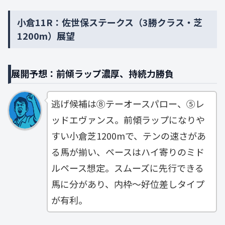
小倉11R：佐世保ステークス（3勝クラス・芝
1200m）展望
展開予想：前傾ラップ濃厚、持続力勝負
逃げ候補は⑧テーオースパロー、⑤レ
ッドエヴァンス。前傾ラップになりや
すい小倉芝1200mで、テンの速さがあ
る馬が揃い、ペースはハイ寄りのミド
ルペース想定。スムーズに先行できる
馬に分があり、内枠〜好位差しタイプ
が有利。