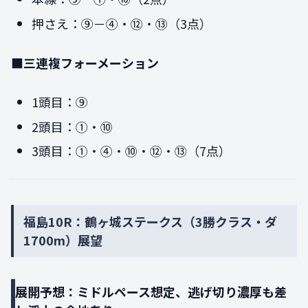
押さえ：⑨－④・⑫・⑬（3点）
■三連複フォーメーション
1頭目：⑨
2頭目：①・⑩
3頭目：①・④・⑩・⑫・⑬（7点）
福島10R：鶴ヶ城ステークス（3勝クラス・ダ
1700m）展望
展開予想：ミドルペース想定、逃げ切り濃厚も差