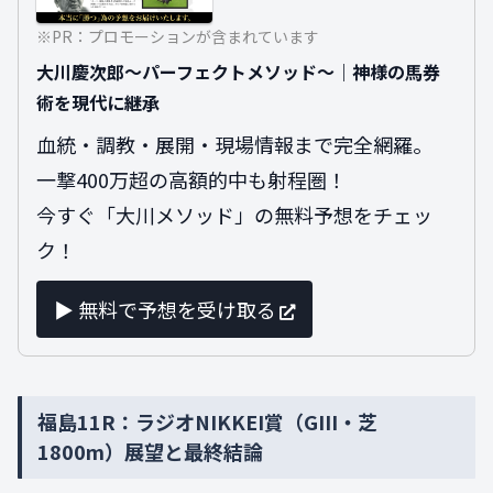
※PR：プロモーションが含まれています
大川慶次郎～パーフェクトメソッド～｜神様の馬券
術を現代に継承
血統・調教・展開・現場情報まで完全網羅。
一撃400万超の高額的中も射程圏！
今すぐ「大川メソッド」の無料予想をチェッ
ク！
▶ 無料で予想を受け取る
福島11R：ラジオNIKKEI賞（GIII・芝
1800m）展望と最終結論