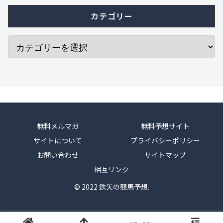
カテゴリー
無料メルマガ
無料予想サイト
サイトについて
プライバシーポリシー
お問い合わせ
サイトマップ
相互リンク
© 2022 鉄矢の競馬予想.