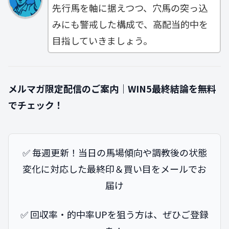
先行馬を軸に据えつつ、穴馬の突っ込
みにも警戒した構成で、高配当的中を
目指していきましょう。
メルマガ限定配信のご案内｜WIN5最終結論を無料
でチェック！
✅ 毎週更新！当日の馬場傾向や調教後の状態
変化に対応した最終印＆買い目をメールでお
届け
✅ 回収率・的中率UPを狙う方は、ぜひご登録