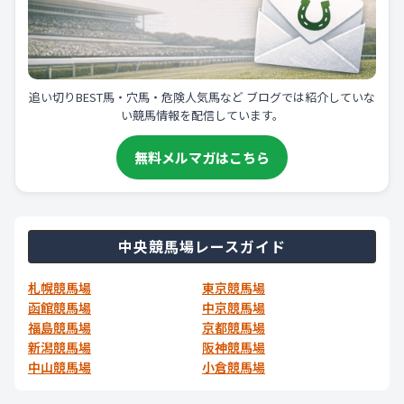
追い切りBEST馬・穴馬・危険人気馬など ブログでは紹介していな
い競馬情報を配信しています。
無料メルマガはこちら
中央競馬場レースガイド
札幌競馬場
東京競馬場
函館競馬場
中京競馬場
福島競馬場
京都競馬場
新潟競馬場
阪神競馬場
中山競馬場
小倉競馬場