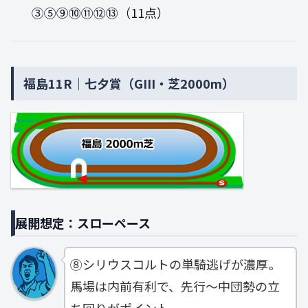
③⑤⑨⑩⑪⑫⑬（11点）
福島11R｜七夕賞（GIII・芝2000m）
展開想定：スローペース
⑧シリウスコルトの単騎逃げが濃厚。
馬場は内前有利で、先行～中団勢の立
ち回りがポイント。