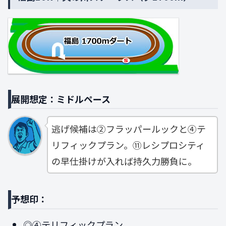
展開想定：ミドルペース
逃げ候補は②フラッパールックと④テ
リフィックプラン。⑪レシプロシティ
の早仕掛けが入れば持久力勝負に。
予想印：
◎④テリフィックプラン