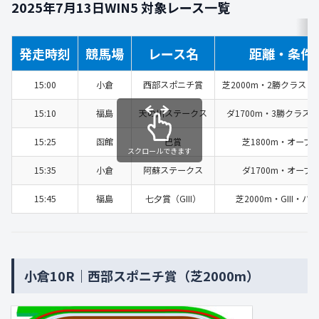
2025年7月13日WIN5 対象レース一覧
発走時刻
競馬場
レース名
距離・条件
15:00
小倉
西部スポニチ賞
芝2000m・2勝クラス・
15:10
福島
天の川ステークス
ダ1700m・3勝クラス
15:25
函館
巴賞
芝1800m・オープ
スクロールできます
15:35
小倉
阿蘇ステークス
ダ1700m・オープ
15:45
福島
七夕賞（GIII）
芝2000m・GIII・ハ
小倉10R｜西部スポニチ賞（芝2000m）