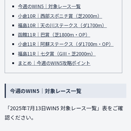
今週のWIN5｜対象レース一覧
小倉10R｜西部スポニチ賞（芝2000m）
福島10R｜天の川ステークス（ダ1700m）
函館11R｜巴賞（芝1800m・OP）
小倉11R｜阿蘇ステークス（ダ1700m・OP）
福島11R｜七夕賞（GIII・芝2000m）
まとめ｜今週のWIN5攻略ポイント
今週のWIN5｜対象レース一覧
「2025年7月13日WIN5 対象レース一覧」表をご確
認ください。