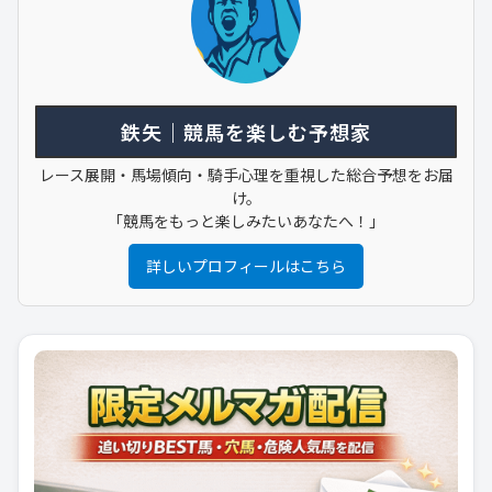
鉄矢｜競馬を楽しむ予想家
レース展開・馬場傾向・騎手心理を重視した総合予想をお届
け。
「競馬をもっと楽しみたいあなたへ！」
詳しいプロフィールはこちら