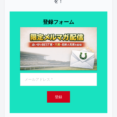
を！
登録フォーム
登録