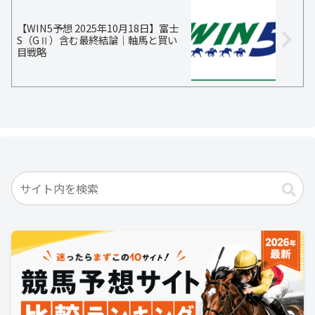
【WIN5予想 2025年10月18日】富士
S（GⅡ）含む最終結論｜軸馬と買い
目戦略