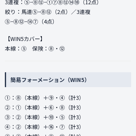
3連複：⑤−⑧⑫−①⑦⑧⑫⑭⑱（12点）
絞り：馬連⑤−⑧⑫（2点）／3連複
⑤−⑧⑫−⑭⑦（4点）
【WIN5カバー】
本線：⑤ 保険：⑧・⑫
簡易フォーメーション（WIN5）
①：⑧（本線）＋⑨・④（計3）
②：①（本線）＋⑥・⑧（計3）
③：②（本線）＋⑩・⑤（計3）
④：②（本線）＋⑯・⑦（計3）