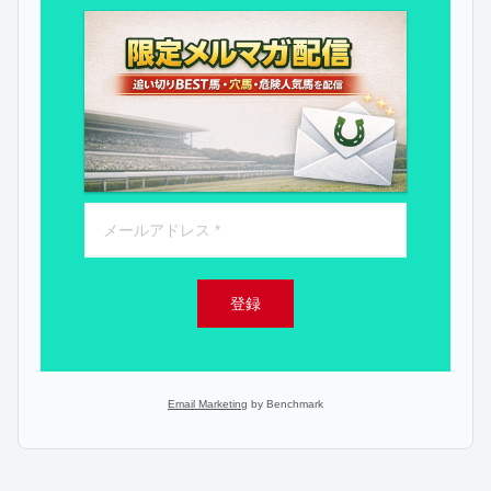
登録
Email Marketing
by Benchmark