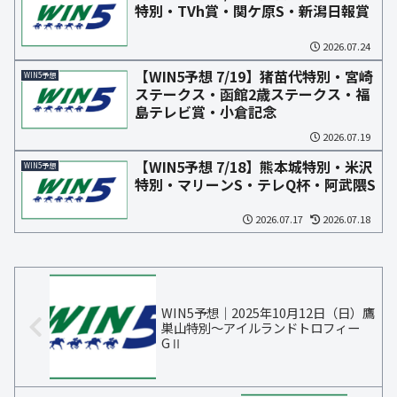
特別・TVh賞・関ケ原S・新潟日報賞
2026.07.24
【WIN5予想 7/19】猪苗代特別・宮崎
WIN5予想
ステークス・函館2歳ステークス・福
島テレビ賞・小倉記念
2026.07.19
【WIN5予想 7/18】熊本城特別・米沢
WIN5予想
特別・マリーンS・テレQ杯・阿武隈S
2026.07.17
2026.07.18
WIN5予想｜2025年10月12日（日）鷹
巣山特別～アイルランドトロフィー
GⅡ