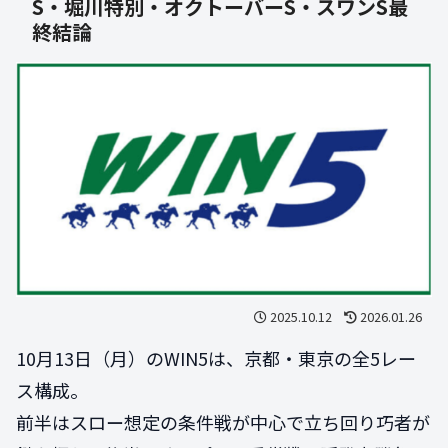
S・堀川特別・オクトーバーS・スワンS最
終結論
2025.10.12
2026.01.26
10月13日（月）のWIN5は、京都・東京の全5レー
ス構成。
前半はスロー想定の条件戦が中心で立ち回り巧者が