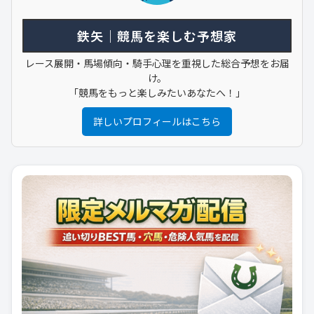
鉄矢｜競馬を楽しむ予想家
レース展開・馬場傾向・騎手心理を重視した総合予想をお届
け。
「競馬をもっと楽しみたいあなたへ！」
詳しいプロフィールはこちら