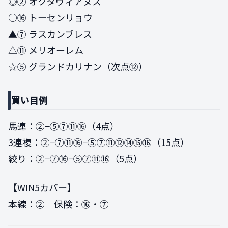
◎② オクタヴィアヌス
○⑯ トーセンリョウ
▲⑦ ラスカンブレス
△⑪ メリオーレム
☆⑤ グランドカリナン（次点⑫）
買い目例
馬連：②−⑤⑦⑪⑯（4点）
3連複：②−⑦⑪⑯−⑤⑦⑪⑫⑭⑮⑯（15点）
絞り：②−⑦⑯−⑤⑦⑪⑯（5点）
【WIN5カバー】
本線：② 保険：⑯・⑦