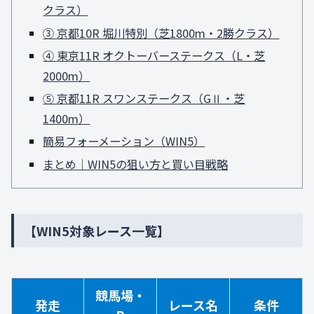
クラス）
③ 京都10R 堀川特別（芝1800m・2勝クラス）
④ 東京11R オクトーバーステークス（L・芝
2000m）
⑤ 京都11R スワンステークス（GⅡ・芝
1400m）
簡易フォーメーション（WIN5）
まとめ｜WIN5の狙い方と買い目戦略
【WIN5対象レース一覧】
競馬場・
発走
レース名
条件