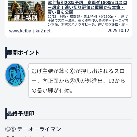
蹴上特別2025予想｜京都ダ1800mはスロ
ー想定！追い切り評価と展開から本命・
買い目を公開
10/13（月祝）京都9R・蹴上特別（ダ1800m）。逃げ
手薄でスロー濃厚。長く脚を使える⑧テーオーライマ
ン本命、対抗⑨ハナウマビーチ。追い切り評価・展
開・買い目を詳報。
2025.10.12
www.keiba-jiku2.net
展開ポイント
逃げ主張が薄く⑥が押し出されるスロ
ー。向正面から⑧⑨が外進出。L2から
の長い脚が有効。
最終予想印
◎⑧ テーオーライマン