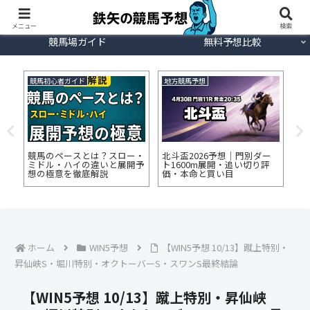
今週の競馬予想
重賞日程
メニュー
検索
競馬場ガイド
無料予想比較
競馬初心者ガイド
地方競馬予想
地
AI
競馬のペースとは？スロー・
北斗盃2026予想｜門別ダー
羽
当に
ミドル・ハイの違いと展開予
ト1600m展開・追い切り評
1
想の極意を徹底解説
価・本命と買い目
本
ホーム
WIN5予想
【WIN5予想 10/13】蹴上特別・
昇仙峡S・堀川特別・オクトーバーS・スワンS最終結論
【WIN5予想 10/13】蹴上特別・昇仙峡