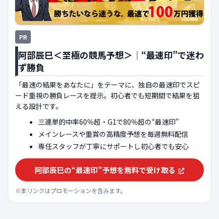
PR
阿部辰巳＜至極の競馬予想＞｜“最速印”で迷わ
ず勝負
「最速の結果をあなたに」をテーマに、独自の最速印でスピ
ード重視の勝負レースを提示。初心者でも短期間で結果を狙
える設計です。
三連単的中率60％超・G1で80％超の“最速印”
メインレースや重賞の高精度予想を毎週無料配信
専任スタッフが丁寧にサポートし初心者でも安心
阿部辰巳の“最速印”予想を無料で受け取る
※本リンクはプロモーションを含みます。