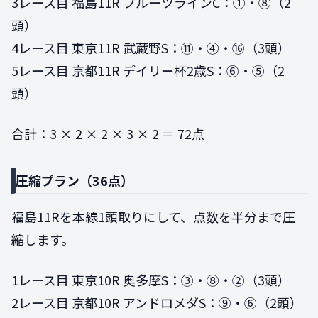
3レース目 福島11R フルーツラインC：①・⑧（2
頭）
4レース目 東京11R 武蔵野S：⑪・④・⑯（3頭）
5レース目 京都11R デイリー杯2歳S：⑥・⑤（2
頭）
合計：3 × 2 × 2 × 3 × 2 ＝ 72点
圧縮プラン（36点）
福島11Rを本線1頭取りにして、点数を半分まで圧
縮します。
1レース目 東京10R 奥多摩S：③・⑧・②（3頭）
2レース目 京都10R アンドロメダS：⑨・⑥（2頭）