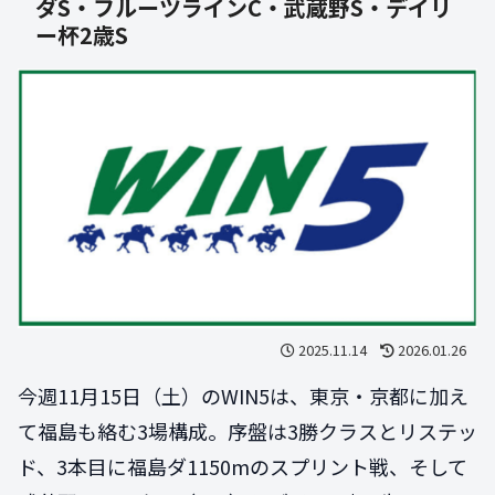
ダS・フルーツラインC・武蔵野S・デイリ
ー杯2歳S
2025.11.14
2026.01.26
今週11月15日（土）のWIN5は、東京・京都に加え
て福島も絡む3場構成。序盤は3勝クラスとリステッ
ド、3本目に福島ダ1150mのスプリント戦、そして