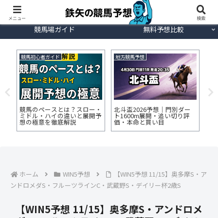
今週の競馬予想
重賞日程
メニュー
検索
競馬場ガイド
無料予想比較
競馬初心者ガイド
地方競馬予想
地
AI
競馬のペースとは？スロー・
北斗盃2026予想｜門別ダー
羽
当に
ミドル・ハイの違いと展開予
ト1600m展開・追い切り評
1
想の極意を徹底解説
価・本命と買い目
本
ホーム
WIN5予想
【WIN5予想 11/15】奥多摩S・ア
ンドロメダS・フルーツラインC・武蔵野S・デイリー杯2歳S
【WIN5予想 11/15】奥多摩S・アンドロメ