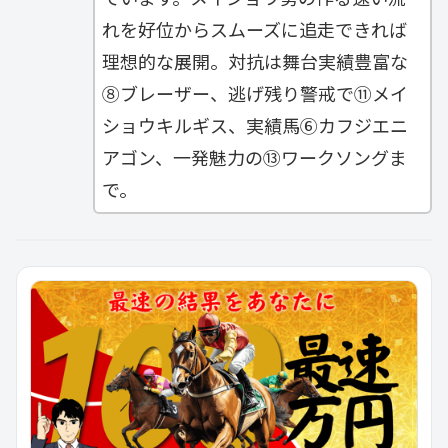
れを好位からスムーズに追走できれば
理想的な展開。対抗は舞台実績豊富な
⑧ブレーザー、逃げ残り警戒で⑪メイ
ショウキルギス、実績馬⑥カフジエニ
アゴン、一発魅力の⑬ワークソングま
で。