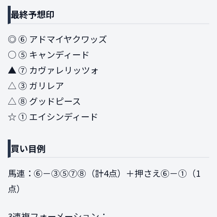
最終予想印
◎ ⑥ アドマイヤクワッズ
○ ⑤ キャンディード
▲ ⑦ カヴァレリッツォ
△ ③ ガリレア
△ ⑧ グッドピース
☆ ① エイシンディード
買い目例
馬連：⑥－③⑤⑦⑧（計4点）＋押さえ⑥－①（1
点）
3連複フォーメーション：