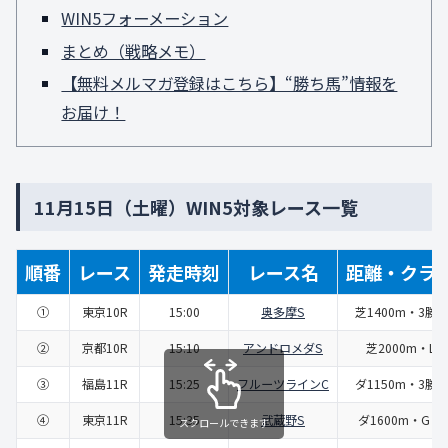
WIN5フォーメーション
まとめ（戦略メモ）
【無料メルマガ登録はこちら】“勝ち馬”情報を
お届け！
11月15日（土曜）WIN5対象レース一覧
順番
レース
発走時刻
レース名
距離・クラ
①
東京10R
15:00
奥多摩S
芝1400m・3勝C
②
京都10R
15:10
アンドロメダS
芝2000m・L
③
福島11R
15:25
フルーツラインC
ダ1150m・3勝C
④
東京11R
15:35
武蔵野S
ダ1600m・GⅢ
スクロールできます