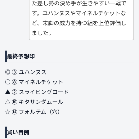
た差し勢の決め手が生きやすい一戦で
す。ユハンヌスやマイネルチケットな
ど、末脚の威力を持つ組を上位評価し
ました。
最終予想印
◎ ③ ユハンヌス
○ ⑧ マイネルチケット
▲ ② スライビングロード
△ ⑩ キタサンダムール
☆ ⑭ フォルテム（穴）
買い目例