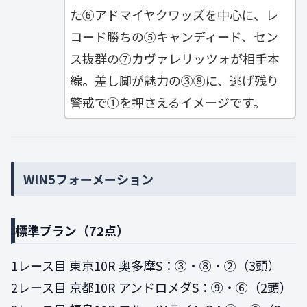
た⑥アドマイヤクワッズを中心に、レ
コード勝ちの⑤キャンディード、セン
ス抜群の⑦カヴァレリッツォが相手本
線。差し脚が魅力の③⑧に、逃げ残り
警戒で①を押さえるイメージです。
WIN5フォーメーション
標準プラン（72点）
1レース目 東京10R 奥多摩S：③・⑧・②（3頭）
2レース目 京都10R アンドロメダS：⑨・⑥（2頭）