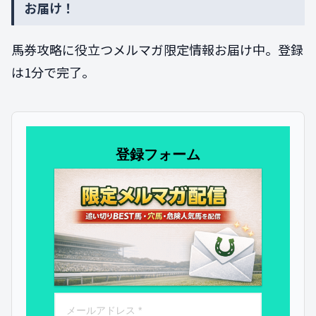
お届け！
馬券攻略に役立つメルマガ限定情報お届け中。登録
は1分で完了。
登録フォーム