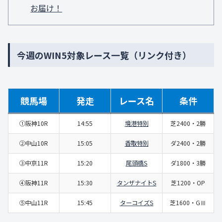
お届け！
今週のWIN5対象レース一覧（リンク付き）
競馬場
発走
レース名
条件
①阪神10R
14:55
境港特別
芝2400・2勝
②中山10R
15:05
香取特別
ダ2400・2勝
③中京11R
15:20
尾頭橋S
ダ1800・3勝
④阪神11R
15:30
タンザナイトS
芝1200・OP
⑤中山11R
15:45
ターコイズS
芝1600・GⅢ