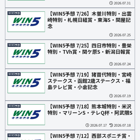
2026.07.31
【WIN5予想 7/26】木曽川特別・出雲
WIN5予想
崎特別・札幌日経賞・東海S・関屋記
念
2026.07.25
【WIN5予想 7/25】四日市特別・豊栄
WIN5予想
特別・TVh賞・関ケ原S・新潟日報賞
2026.07.24
【WIN5予想 7/19】猪苗代特別・宮崎
WIN5予想
ステークス・函館2歳ステークス・福
島テレビ賞・小倉記念
2026.07.19
【WIN5予想 7/18】熊本城特別・米沢
WIN5予想
特別・マリーンS・テレQ杯・阿武隈S
2026.07.17
2026.07.18
【WIN5予想 7/12】西部スポニチ賞・
WIN5予想