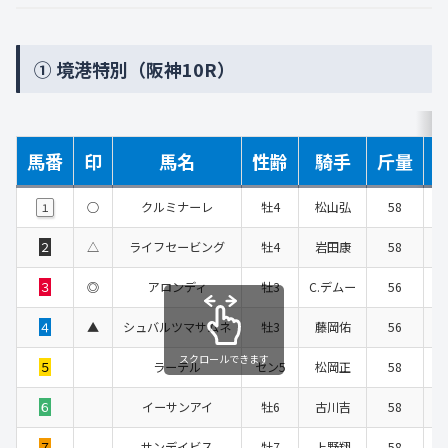
① 境港特別（阪神10R）
馬番
印
馬名
性齢
騎手
斤量
○
クルミナーレ
牡4
松山弘
58
１
２
△
ライフセービング
牡4
岩田康
58
３
◎
アロンディ
牡3
C.デムー
56
４
▲
シュバルツマサムネ
牡3
藤岡佑
56
栗
スクロールできます
５
ラーテル
セン5
松岡正
58
６
イーサンアイ
牡6
古川吉
58
７
サンデイビス
牡7
上野翔
58