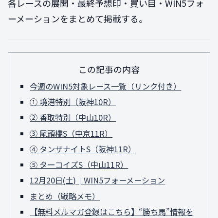
各レースの展開・最終予想印・買い目・WIN5フォ
ーメーションをまとめて掲載する。
この記事の内容
今週のWIN5対象レース一覧（リンク付き）
① 境港特別（阪神10R）
② 香取特別（中山10R）
③ 尾頭橋S（中京11R）
④ タンザナイトS（阪神11R）
⑤ ターコイズS（中山11R）
12月20日(土)│WIN5フォーメーション
まとめ（戦略メモ）
【無料メルマガ登録はこちら】“勝ち馬”情報を