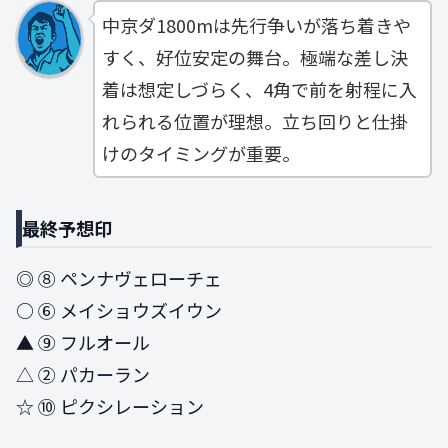
中京ダ1800mは先行争いが落ち着きや
すく、好位安定の舞台。極端な差し決
着は想定しづらく、4角で前を射程に入
れられる位置が理想。立ち回りと仕掛
けのタイミングが重要。
最終予想印
◎ ⑧ ペンナヴェローチェ
○ ⑥ メイショウズイウン
▲ ⑨ フルオール
△ ② パカーラン
☆ ⑩ ピクシレーション