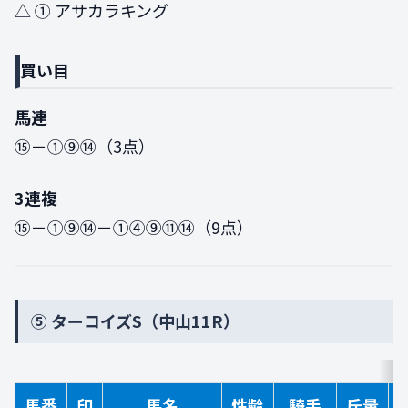
△ ① アサカラキング
買い目
馬連
⑮－①⑨⑭（3点）
3連複
⑮－①⑨⑭－①④⑨⑪⑭（9点）
⑤ ターコイズS（中山11R）
馬番
印
馬名
性齢
騎手
斤量