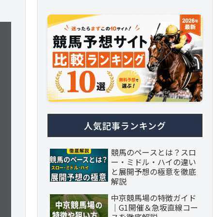
人気記事ランキング
競馬のペースとは？スロ
ー・ミドル・ハイの違い
と展開予想の極意を徹底
解説
中京競馬場の特徴ガイド
｜G1開催＆急坂直線コー