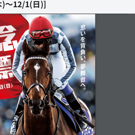
～12/1(日)]