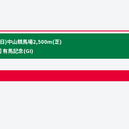
(日)中山競馬場2,500m(芝)
 有馬記念(GI)