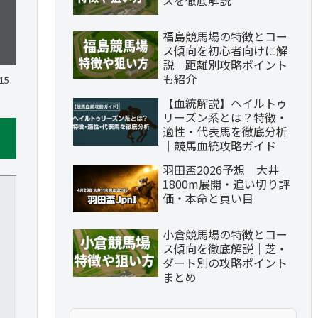
スを徹底解説
福島競馬場の特徴とコー
ス傾向を初心者向けに解
説｜距離別攻略ポイント
も紹介
.15
【血統解説】ヘイルトゥ
リーズン系とは？特徴・
適性・代表馬を徹底分析
｜競馬血統攻略ガイド
羽田盃2026予想｜大井
1800m展開・追い切り評
価・本命と買い目
小倉競馬場の特徴とコー
ス傾向を徹底解説｜芝・
ダート別の攻略ポイント
まとめ