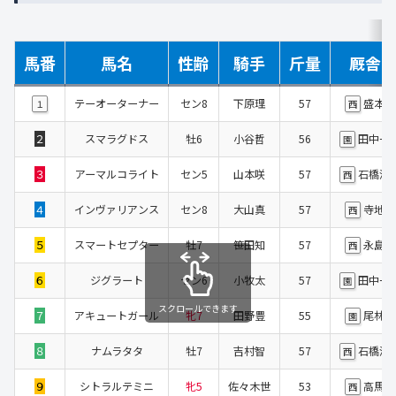
馬番
馬名
性齢
騎手
斤量
厩舎
テーオーターナー
セン8
下原理
57
盛本
１
西
２
スマラグドス
牡6
小谷哲
56
田中一
園
３
アーマルコライト
セン5
山本咲
57
石橋満
西
４
インヴァリアンス
セン8
大山真
57
寺地
西
５
スマートセプター
牡7
笹田知
57
永島
西
６
ジグラート
セン6
小牧太
57
田中一
園
スクロールできます
７
アキュートガール
牝7
田野豊
55
尾林
園
８
ナムラタタ
牡7
吉村智
57
石橋満
西
９
シトラルテミニ
牝5
佐々木世
53
高馬
西