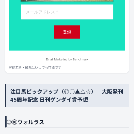
登録
Email Marketing
by Benchmark
登録無料・解除はいつでも可能です
注目馬ピックアップ（◎○▲△☆）｜大阪発刊
45周年記念 日刊ゲンダイ賞予想
◎⑩ウォルラス