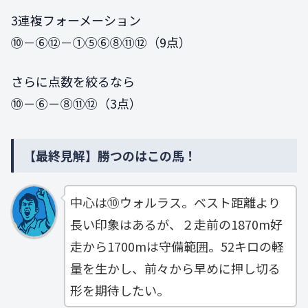
3連複フォーメーション
⑩－⑥⑫－①⑤⑥⑧⑪⑫（9点）
さらに点数を絞るなら
⑩－⑥－⑧⑪⑫（3点）
【最終見解】勝つのはこの馬！
中心は⑩ウォルラス。ベスト距離より
長い印象はあるが、２走前の1870m好
走から1700mは守備範囲。52キロの軽
量を生かし、前々から早めに押し切る
形を期待したい。