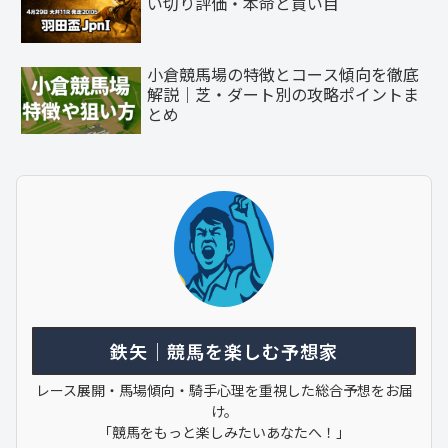
い切り評価・本命と買い目
小倉競馬場の特徴とコース傾向を徹底
解説｜芝・ダート別の攻略ポイントま
とめ
鉄矢｜競馬を楽しむ予想家
レース展開・馬場傾向・騎手心理を重視した総合予想をお届
け。
「競馬をもっと楽しみたいあなたへ！」