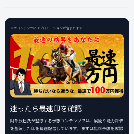
※本コンテンツにはプロモーションが含まれます
迷ったら最速印を確認
阿部辰巳氏が監修する予想コンテンツでは、展開や能力評価
を整理した印を毎週配信しています。まずは無料予想を確認