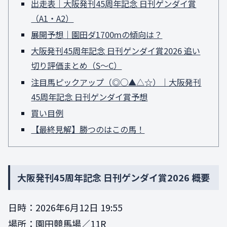
出走表｜大阪発刊45周年記念 日刊ゲンダイ賞
（A1・A2）
展開予想｜園田ダ1700mの傾向は？
大阪発刊45周年記念 日刊ゲンダイ賞2026 追い
切り評価まとめ（S〜C）
注目馬ピックアップ（◎○▲△☆）｜大阪発刊
45周年記念 日刊ゲンダイ賞予想
買い目例
【最終見解】勝つのはこの馬！
大阪発刊45周年記念 日刊ゲンダイ賞2026 概要
日時：2026年6月12日 19:55
場所：園田競馬場／11R