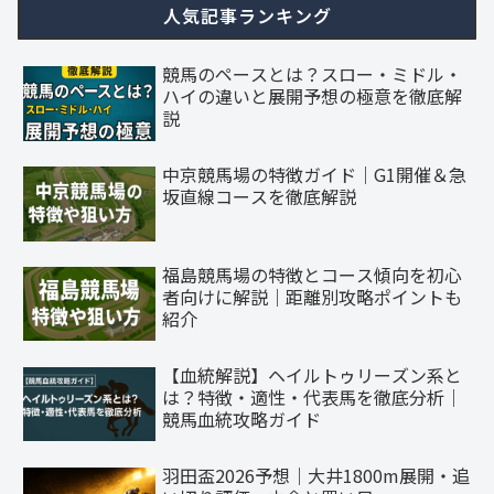
人気記事ランキング
競馬のペースとは？スロー・ミドル・
ハイの違いと展開予想の極意を徹底解
説
中京競馬場の特徴ガイド｜G1開催＆急
坂直線コースを徹底解説
福島競馬場の特徴とコース傾向を初心
者向けに解説｜距離別攻略ポイントも
紹介
【血統解説】ヘイルトゥリーズン系と
は？特徴・適性・代表馬を徹底分析｜
競馬血統攻略ガイド
羽田盃2026予想｜大井1800m展開・追