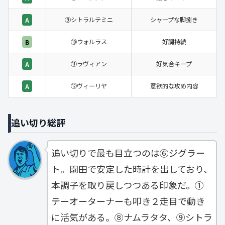
⑨シトラルテミニ
シャープな脚捌き
A
⑩ウォルラス
好調持続
B
⑪ラヴィアン
好気合キープ
A
⑫ヴィーリヤ
意欲的な攻め内容
A
追い切り総評
追い切りで最も目立つのは⑥ジグラー
ト。園田で安定した時計を出しており、
本調子を取り戻しつつある印象だ。①
テーオーターナーも叩き２走目で動き
に活気がある。⑧ナムラタタ、⑨シトラ