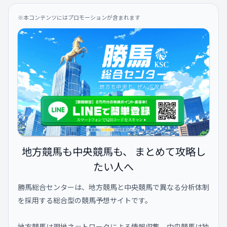
※本コンテンツにはプロモーションが含まれます
地方競馬も中央競馬も、 まとめて攻略し
たい人へ
勝馬総合センターは、地方競馬と中央競馬で異なる分析体制
を採用する総合型の競馬予想サイトです。
地方競馬は現地ネットワークによる情報収集、中央競馬は独