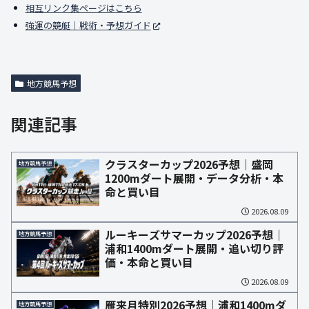
相互リンク集ページはこちら
強運の競艇｜戦術・予想ガイド
地方競馬予想
関連記事
クラスターカップ2026予想｜盛岡
地方競馬予想
1200mダート展開・データ分析・本
命と買い目
2026.08.09
ルーキーズサマーカップ2026予想｜
地方競馬予想
浦和1400mダート展開・追い切り評
価・本命と買い目
2026.08.09
雁来月特別2026予想｜浦和1400mダ
地方競馬予想