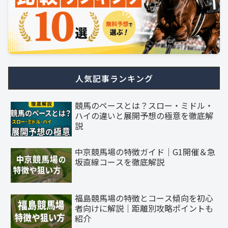
人気記事ランキング
競馬のペースとは？スロー・ミドル・
ハイの違いと展開予想の極意を徹底解
説
中京競馬場の特徴ガイド｜G1開催＆急
坂直線コースを徹底解説
福島競馬場の特徴とコース傾向を初心
者向けに解説｜距離別攻略ポイントも
紹介