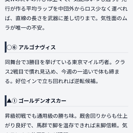
行が作る平均ラップを中団外からロス少なく運べれ
ば、直線の長さを武器に差し切りまで。気性面のム
ラが唯一の不安。
○⑥ アルゴナヴィス
同舞台で3勝目を挙げている東京マイル巧者。クラ
ス2戦目で慣れ見込め、今週の一追いで体も締ま
る。好位インで立ち回れれば逆転候補。
▲① ゴールデンオスカー
昇級初戦でも通用級の勝ち味。厩舎回りからも仕上
がり良好で、馬群で脚を温存できれば末脚信頼。気