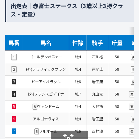
出走表｜赤富士ステークス（3歳以上3勝クラ
ス・定量）
馬番
馬名
性齢
騎手
斤量
厩
ゴールデンオスカー
牡4
石川裕
58
１
美
(外)テリフィックプラン
牡4
戸崎圭
58
２
美
３
ビーアイオラクル
牡6
岩田康
58
栗
４
(外)フランスゴデイナ
牡7
丸山元
58
森
栗
５
ヴァンドーム
牡4
大野拓
58
安
B
栗
６
アルゴナヴィス
牡4
岩田望
58
栗
７
フルオール
牡6
西村淳
58
斎
B
美