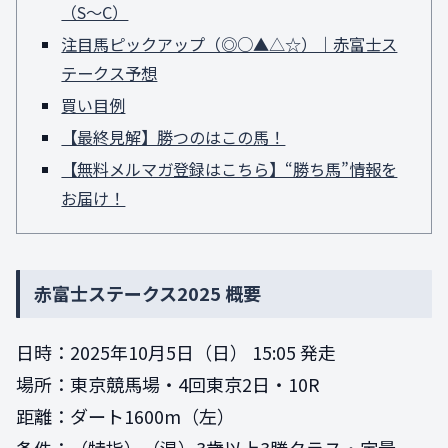
（S〜C）
注目馬ピックアップ（◎○▲△☆）｜赤富士ス
テークス予想
買い目例
【最終見解】勝つのはこの馬！
【無料メルマガ登録はこちら】“勝ち馬”情報を
お届け！
赤富士ステークス2025 概要
日時：2025年10月5日（日） 15:05 発走
場所：東京競馬場・4回東京2日・10R
距離：ダート1600m（左）