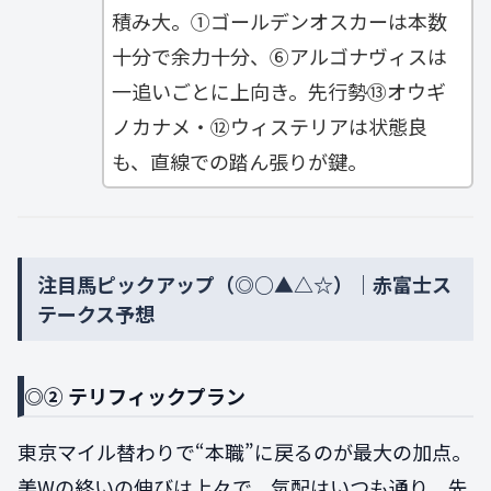
積み大。①ゴールデンオスカーは本数
十分で余力十分、⑥アルゴナヴィスは
一追いごとに上向き。先行勢⑬オウギ
ノカナメ・⑫ウィステリアは状態良
も、直線での踏ん張りが鍵。
注目馬ピックアップ（◎○▲△☆）｜赤富士ス
テークス予想
◎② テリフィックプラン
東京マイル替わりで“本職”に戻るのが最大の加点。
美Wの終いの伸びは上々で、気配はいつも通り。先