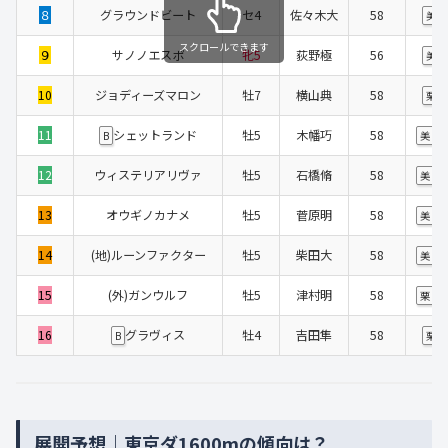
８
グラウンドビート
セ4
佐々木大
58
美
スクロールできます
９
サノノエスポ
牝5
荻野極
56
美
10
ジョディーズマロン
牡7
横山典
58
栗
11
シェットランド
牡5
木幡巧
58
久
B
美
12
ウィステリアリヴァ
牡5
石橋脩
58
小
美
13
オウギノカナメ
牡5
菅原明
58
高
美
14
(地)ルーンファクター
牡5
柴田大
58
畠
美
15
(外)ガンウルフ
牡5
津村明
58
藤
栗
16
グラヴィス
牡4
吉田隼
58
B
栗
展開予想｜東京ダ1600mの傾向は？