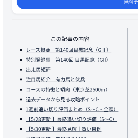
無料
この記事の内容
レース概要｜第140回目黒記念（GⅡ）
特別登録馬│第140回 目黒記念（GII）
出走馬短評
注目馬紹介｜有力馬と伏兵
コースの特徴と傾向（東京芝2500m）
過去データから見る攻略ポイント
1週前追い切り評価まとめ（S〜C・全頭）
【5/28更新 】最終追い切り評価（S〜C）
【5/30更新 】最終見解｜買い目例