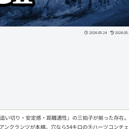
2026.05.24
2026.05
追い切り・安定感・距離適性」の三拍子が揃った存在
アンクランツが本線。穴なら54キロの⑨ハーツコンチェ