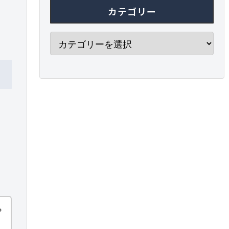
カテゴリー
や