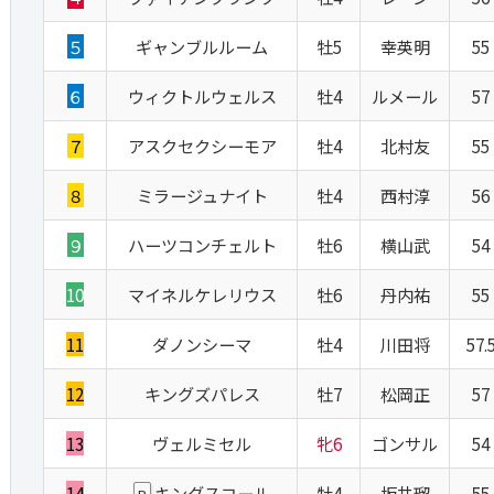
５
ギャンブルルーム
牡5
幸英明
55
６
ウィクトルウェルス
牡4
ルメール
57
７
アスクセクシーモア
牡4
北村友
55
８
ミラージュナイト
牡4
西村淳
56
９
ハーツコンチェルト
牡6
横山武
54
10
マイネルケレリウス
牡6
丹内祐
55
11
ダノンシーマ
牡4
川田将
57.
12
キングズパレス
牡7
松岡正
57
13
ヴェルミセル
牝6
ゴンサル
54
14
キングスコール
牡4
坂井瑠
55