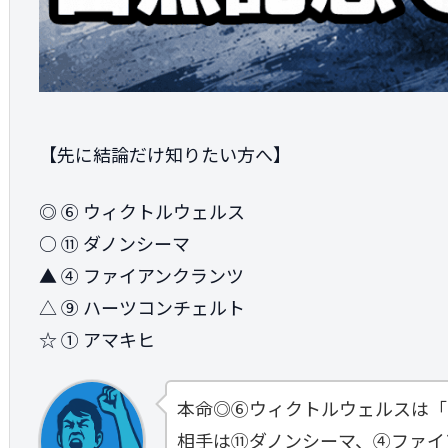
【先に結論だけ知りたい方へ】
◎ ⑥ ウィクトルウェルス
○ ⑪ ダノンシーマ
▲ ④ ファイアンクランツ
△ ⑨ ハーツコンチェルト
☆ ① アマキヒ
本命◎⑥ウィクトルウェルスは「
相手は⑪ダノンシーマ、④ファイ