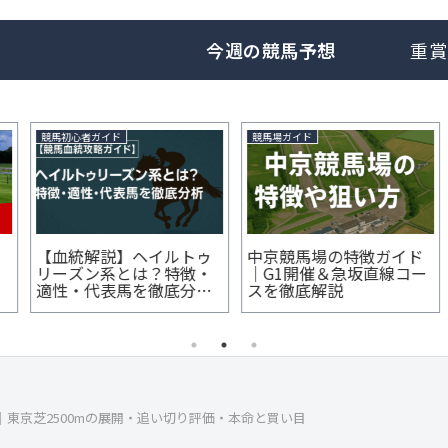
今週の競馬予想
重賞
競馬初心者ガイド
競馬場ガイド
【血統解説】ヘイルトゥ
中京競馬場の特徴ガイド
リーズン系とは？特徴・
｜G1開催＆急坂直線コー
適性・代表馬を徹底分析
スを徹底解説
｜競馬血統攻略ガイド
想｜東京芝2500mの展開・追い切り評価・本命と買い目