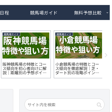
日程
競馬場ガイド
無料予想比較
競馬場ガイド
競馬場ガイド
競馬
阪神競馬場の特徴とコー
小倉競馬場の特徴とコー
福
ス傾向を初心者向けに解
ス傾向を徹底解説｜芝・
ス
説｜距離別の予想ポイン
ダート別の攻略ポイント
説
トも紹介
まとめ
も