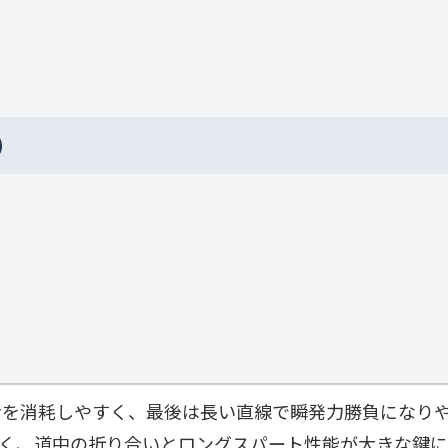
）
ミナを消耗しやすく、最後は長い直線で瞬発力勝負になり
く、道中の折り合いとロングスパート性能が大きな鍵に