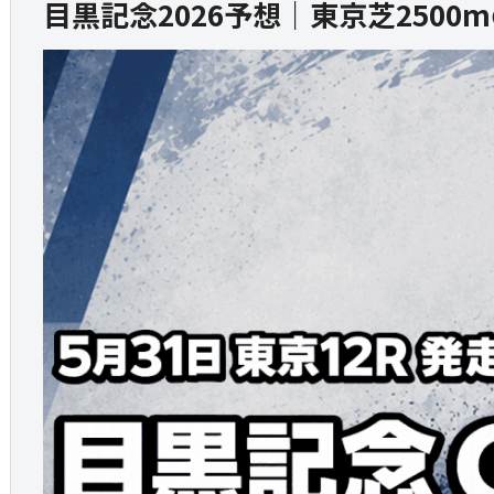
目黒記念2026予想｜東京芝250